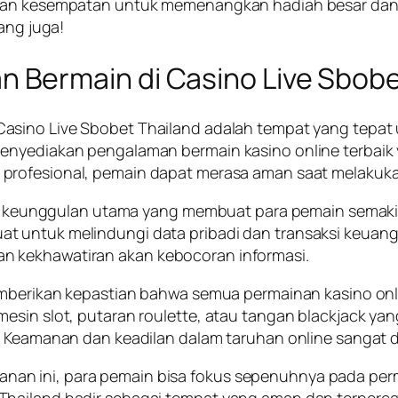
atkan kesempatan untuk memenangkan hadiah besar d
ang juga!
Bermain di Casino Live Sbobe
 Casino Live Sbobet Thailand adalah tempat yang tepa
enyediakan pengalaman bermain kasino online terbaik
profesional, pemain dapat merasa aman saat melakuka
adi keunggulan utama yang membuat para pemain semakin
t untuk melindungi data pribadi dan transaksi keuang
n kekhawatiran akan kebocoran informasi.
emberikan kepastian bahwa semua permainan kasino onlin
mesin slot, putaran roulette, atau tangan blackjack y
b. Keamanan dan keadilan dalam taruhan online sangat 
an ini, para pemain bisa fokus sepenuhnya pada pe