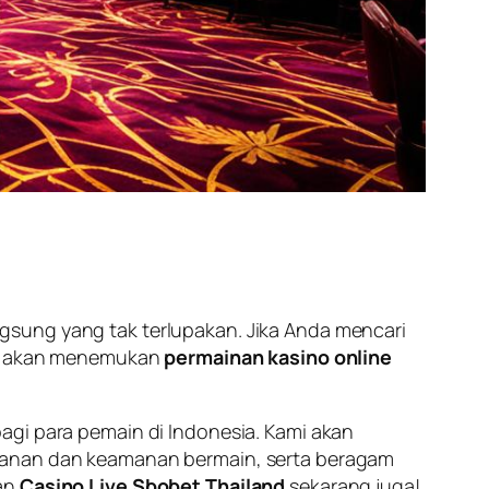
gsung yang tak terlupakan. Jika Anda mencari
nda akan menemukan
permainan kasino online
bagi para pemain di Indonesia. Kami akan
amanan dan keamanan bermain, serta beragam
gan
Casino Live Sbobet Thailand
sekarang juga!