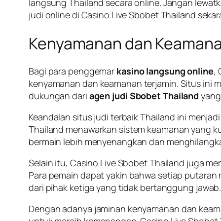
langsung Thailand secara online. Jangan lew
judi online di Casino Live Sbobet Thailand sekar
Kenyamanan dan Keamanan 
Bagi para penggemar
kasino langsung online
,
kenyamanan dan keamanan terjamin. Situs ini m
dukungan dari
agen judi Sbobet Thailand
yang 
Keandalan situs judi terbaik Thailand ini menj
Thailand menawarkan sistem keamanan yang kua
bermain lebih menyenangkan dan menghilangka
Selain itu, Casino Live Sbobet Thailand juga m
Para pemain dapat yakin bahwa setiap putaran 
dari pihak ketiga yang tidak bertanggung jawa
Dengan adanya jaminan kenyamanan dan keaman