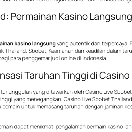
nd: Permainan Kasino Langsung
ainan kasino langsung
yang autentik dan terpercaya.
baik Thailand, Sbobet. Keamanan dan keadilan dalam ta
bagi para penggemar judi online di Indonesia.
sasi Taruhan Tinggi di Casino
itur unggulan yang ditawarkan oleh Casino Live Sbobe
tinggi yang menegangkan. Casino Live Sbobet Thailan
 pemain untuk memasang taruhan dengan jaminan ke
pemain dapat menikmati pengalaman bermain kasino la