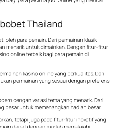
 bagi para pecinta judi online yang mencari
Sbobet Thailand
i oleh para pemain. Dari permainan klasik
an menarik untuk dimainkan. Dengan fitur-fitur
no online terbaik bagi para pemain di
mainan kasino online yang berkualitas. Dari
ukan permainan yang sesuai dengan preferensi
odern dengan variasi tema yang menarik. Dari
uang besar untuk memenangkan hadiah besar.
n, tetapi juga pada fitur-fitur inovatif yang
emain dapat dengan mudah menjelajahi