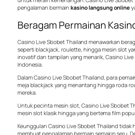
untuk meraih kemenangan. Casino Live Sbobet T
pengalaman bermain
kasino langsung online
y
Beragam Permainan Kasino 
Casino Live Sbobet Thailand menawarkan beragam
seperti blackjack, roulette, hingga mesin slot
inovatif dan tampilan yang menarik, Casino Liv
Indonesia.
Dalam Casino Live Sbobet Thailand, para pemai
meja blackjack yang menantang hingga roda ro
mereka.
Untuk pecinta mesin slot, Casino Live Sbobet T
mesin slot klasik hingga yang bertema film po
Keunggulan Casino Live Sbobet Thailand tidak h
membuat pengalaman bermain semakin seru. Den