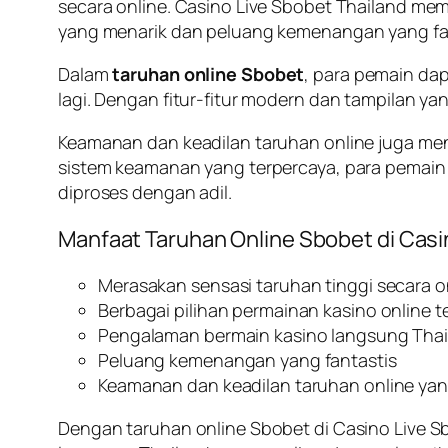
secara online. Casino Live Sbobet Thailand me
yang menarik dan peluang kemenangan yang fan
Dalam
taruhan online Sbobet
, para pemain dap
lagi. Dengan fitur-fitur modern dan tampilan y
Keamanan dan keadilan taruhan online juga men
sistem keamanan yang terpercaya, para pemai
diproses dengan adil.
Manfaat Taruhan Online Sbobet di Casi
Merasakan sensasi taruhan tinggi secara o
Berbagai pilihan permainan kasino online t
Pengalaman bermain kasino langsung Tha
Peluang kemenangan yang fantastis
Keamanan dan keadilan taruhan online yan
Dengan taruhan online Sbobet di Casino Live S