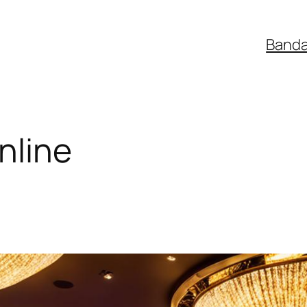
Banda
nline