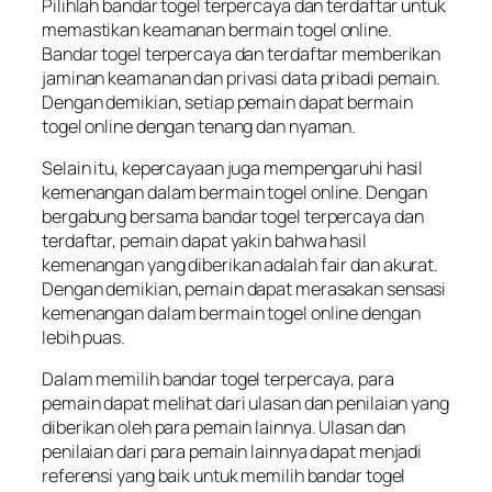
Pilihlah bandar togel terpercaya dan terdaftar untuk
memastikan keamanan bermain togel online.
Bandar togel terpercaya dan terdaftar memberikan
jaminan keamanan dan privasi data pribadi pemain.
Dengan demikian, setiap pemain dapat bermain
togel online dengan tenang dan nyaman.
Selain itu, kepercayaan juga mempengaruhi hasil
kemenangan dalam bermain togel online. Dengan
bergabung bersama bandar togel terpercaya dan
terdaftar, pemain dapat yakin bahwa hasil
kemenangan yang diberikan adalah fair dan akurat.
Dengan demikian, pemain dapat merasakan sensasi
kemenangan dalam bermain togel online dengan
lebih puas.
Dalam memilih bandar togel terpercaya, para
pemain dapat melihat dari ulasan dan penilaian yang
diberikan oleh para pemain lainnya. Ulasan dan
penilaian dari para pemain lainnya dapat menjadi
referensi yang baik untuk memilih bandar togel