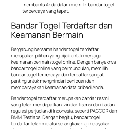
membantu Anda dalam memilih bandar togel
terpercaya yang tepat.
Bandar Togel Terdaftar dan
Keamanan Bermain
Bergabung bersama bandar togel terdaftar
merupakan pilihan yang bijak untuk menjaga
keamanan bermain togel online. Dengan banyaknya
bandar togel online yang bermunculan, memilih
bandar togel terpercaya dan terdaftar sangat
penting untuk menghindari penipuan dan
membahayakan keamanan data pribadi Anda.
Bandar togel terdaftar merupakan bandar resmi
yang telah mendapatkan izin dan lisensi dari badan
regulasi perjudian di Indonesia, seperti PAGCOR dan
BMM Testlabs. Dengan begitu, bandar togel
terdaftar telah melalui serangkaian uji kelayakan