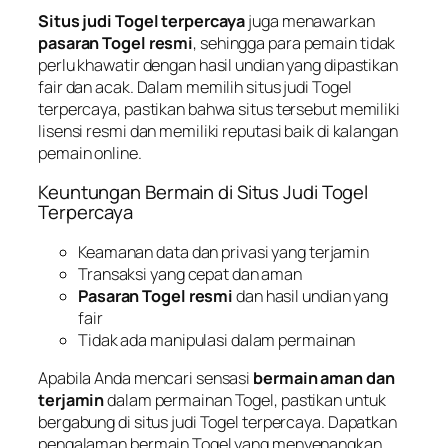
Situs judi Togel terpercaya
juga menawarkan
pasaran Togel resmi
, sehingga para pemain tidak
perlu khawatir dengan hasil undian yang dipastikan
fair dan acak. Dalam memilih situs judi Togel
terpercaya, pastikan bahwa situs tersebut memiliki
lisensi resmi dan memiliki reputasi baik di kalangan
pemain online.
Keuntungan Bermain di Situs Judi Togel
Terpercaya
Keamanan data dan privasi yang terjamin
Transaksi yang cepat dan aman
Pasaran Togel resmi
dan hasil undian yang
fair
Tidak ada manipulasi dalam permainan
Apabila Anda mencari sensasi
bermain aman dan
terjamin
dalam permainan Togel, pastikan untuk
bergabung di situs judi Togel terpercaya. Dapatkan
pengalaman bermain Togel yang menyenangkan