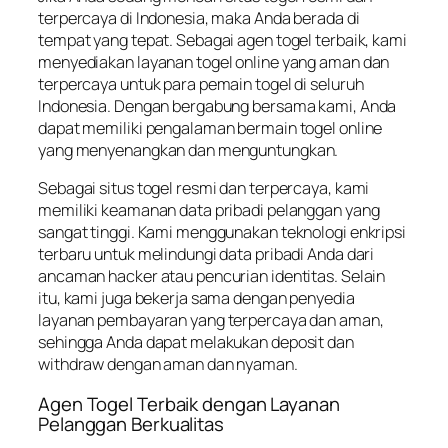
terpercaya di Indonesia, maka Anda berada di
tempat yang tepat. Sebagai agen togel terbaik, kami
menyediakan layanan togel online yang aman dan
terpercaya untuk para pemain togel di seluruh
Indonesia. Dengan bergabung bersama kami, Anda
dapat memiliki pengalaman bermain togel online
yang menyenangkan dan menguntungkan.
Sebagai situs togel resmi dan terpercaya, kami
memiliki keamanan data pribadi pelanggan yang
sangat tinggi. Kami menggunakan teknologi enkripsi
terbaru untuk melindungi data pribadi Anda dari
ancaman hacker atau pencurian identitas. Selain
itu, kami juga bekerja sama dengan penyedia
layanan pembayaran yang terpercaya dan aman,
sehingga Anda dapat melakukan deposit dan
withdraw dengan aman dan nyaman.
Agen Togel Terbaik dengan Layanan
Pelanggan Berkualitas