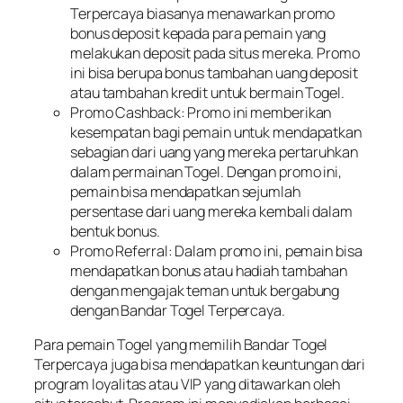
Terpercaya biasanya menawarkan promo
bonus deposit kepada para pemain yang
melakukan deposit pada situs mereka. Promo
ini bisa berupa bonus tambahan uang deposit
atau tambahan kredit untuk bermain Togel.
Promo Cashback: Promo ini memberikan
kesempatan bagi pemain untuk mendapatkan
sebagian dari uang yang mereka pertaruhkan
dalam permainan Togel. Dengan promo ini,
pemain bisa mendapatkan sejumlah
persentase dari uang mereka kembali dalam
bentuk bonus.
Promo Referral: Dalam promo ini, pemain bisa
mendapatkan bonus atau hadiah tambahan
dengan mengajak teman untuk bergabung
dengan Bandar Togel Terpercaya.
Para pemain Togel yang memilih Bandar Togel
Terpercaya juga bisa mendapatkan keuntungan dari
program loyalitas atau VIP yang ditawarkan oleh