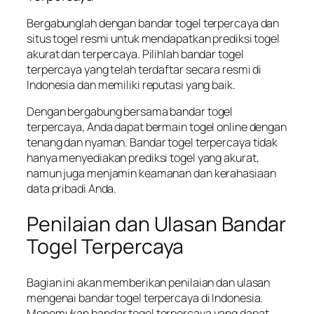
Bergabunglah dengan bandar togel terpercaya dan
situs togel resmi untuk mendapatkan prediksi togel
akurat dan terpercaya. Pilihlah bandar togel
terpercaya yang telah terdaftar secara resmi di
Indonesia dan memiliki reputasi yang baik.
Dengan bergabung bersama bandar togel
terpercaya, Anda dapat bermain togel online dengan
tenang dan nyaman. Bandar togel terpercaya tidak
hanya menyediakan prediksi togel yang akurat,
namun juga menjamin keamanan dan kerahasiaan
data pribadi Anda.
Penilaian dan Ulasan Bandar
Togel Terpercaya
Bagian ini akan memberikan penilaian dan ulasan
mengenai bandar togel terpercaya di Indonesia.
Menemukan bandar togel terpercaya yang dapat