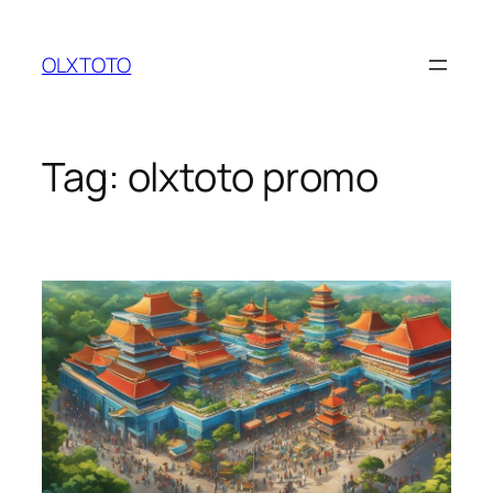
Skip
to
OLXTOTO
content
Tag:
olxtoto promo