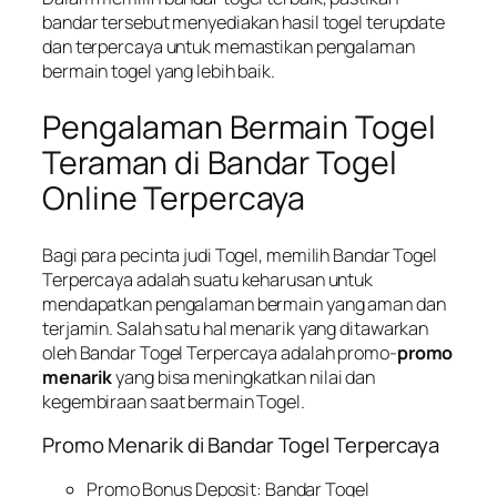
bandar tersebut menyediakan hasil togel terupdate
dan terpercaya untuk memastikan pengalaman
bermain togel yang lebih baik.
Pengalaman Bermain Togel
Teraman di Bandar Togel
Online Terpercaya
Bagi para pecinta judi Togel, memilih Bandar Togel
Terpercaya adalah suatu keharusan untuk
mendapatkan pengalaman bermain yang aman dan
terjamin. Salah satu hal menarik yang ditawarkan
oleh Bandar Togel Terpercaya adalah promo-
promo
menarik
yang bisa meningkatkan nilai dan
kegembiraan saat bermain Togel.
Promo Menarik di Bandar Togel Terpercaya
Promo Bonus Deposit: Bandar Togel