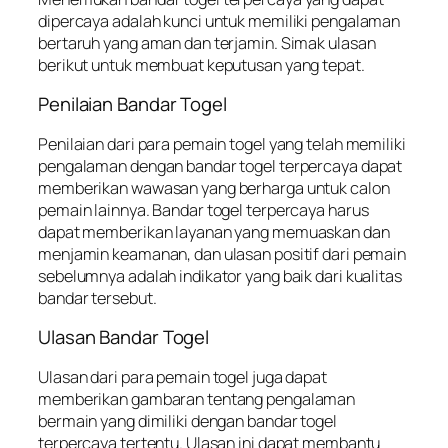
dipercaya adalah kunci untuk memiliki pengalaman
bertaruh yang aman dan terjamin. Simak ulasan
berikut untuk membuat keputusan yang tepat.
Penilaian Bandar Togel
Penilaian dari para pemain togel yang telah memiliki
pengalaman dengan bandar togel terpercaya dapat
memberikan wawasan yang berharga untuk calon
pemain lainnya. Bandar togel terpercaya harus
dapat memberikan layanan yang memuaskan dan
menjamin keamanan, dan ulasan positif dari pemain
sebelumnya adalah indikator yang baik dari kualitas
bandar tersebut.
Ulasan Bandar Togel
Ulasan dari para pemain togel juga dapat
memberikan gambaran tentang pengalaman
bermain yang dimiliki dengan bandar togel
terpercaya tertentu. Ulasan ini dapat membantu