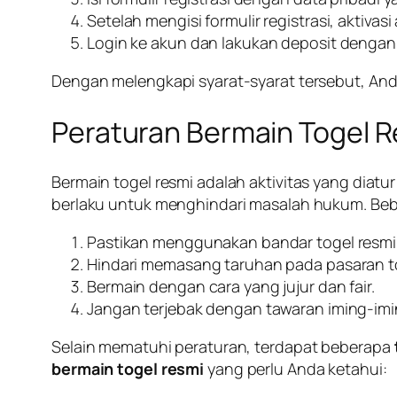
Setelah mengisi formulir registrasi, aktiva
Login ke akun dan lakukan deposit dengan 
Dengan melengkapi syarat-syarat tersebut, An
Peraturan Bermain Togel 
Bermain togel resmi adalah aktivitas yang diat
berlaku untuk menghindari masalah hukum. Bebe
Pastikan menggunakan bandar togel resmi 
Hindari memasang taruhan pada pasaran to
Bermain dengan cara yang jujur dan fair.
Jangan terjebak dengan tawaran iming-imi
Selain mematuhi peraturan, terdapat beberapa
bermain togel resmi
yang perlu Anda ketahui: