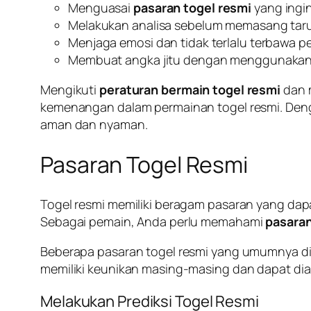
Menguasai
pasaran togel resmi
yang ingi
Melakukan analisa sebelum memasang tar
Menjaga emosi dan tidak terlalu terbawa p
Membuat angka jitu dengan menggunakan d
Mengikuti
peraturan bermain togel resmi
dan 
kemenangan dalam permainan togel resmi. D
aman dan nyaman.
Pasaran Togel Resmi
Togel resmi memiliki beragam pasaran yang dapa
Sebagai pemain, Anda perlu memahami
pasaran
Beberapa pasaran togel resmi yang umumnya di
memiliki keunikan masing-masing dan dapat diak
Melakukan Prediksi Togel Resmi