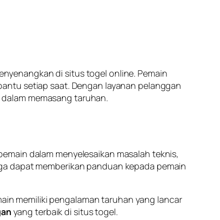
nyenangkan di situs togel online. Pemain
antu setiap saat. Dengan layanan pelanggan
i dalam memasang taruhan.
 pemain dalam menyelesaikan masalah teknis,
juga dapat memberikan panduan kepada pemain
ain memiliki pengalaman taruhan yang lancar
gan
yang terbaik di situs togel.