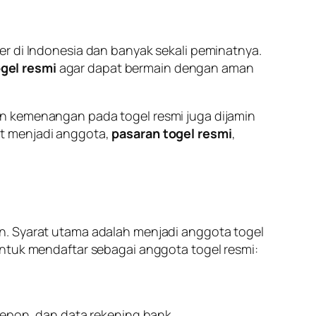
r di Indonesia dan banyak sekali peminatnya.
gel resmi
agar dapat bermain dengan aman
n kemenangan pada togel resmi juga dijamin
at menjadi anggota,
pasaran togel resmi
,
n. Syarat utama adalah menjadi anggota togel
untuk mendaftar sebagai anggota togel resmi:
elepon, dan data rekening bank.