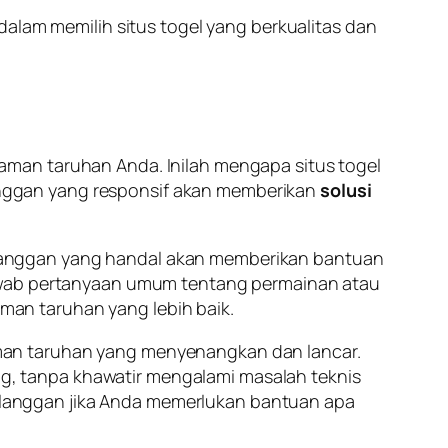
dalam memilih situs togel yang berkualitas dan
aman taruhan Anda. Inilah mengapa situs togel
nggan yang responsif akan memberikan
solusi
langgan yang handal akan memberikan bantuan
jawab pertanyaan umum tentang permainan atau
an taruhan yang lebih baik.
man taruhan yang menyenangkan dan lancar.
, tanpa khawatir mengalami masalah teknis
langgan jika Anda memerlukan bantuan apa