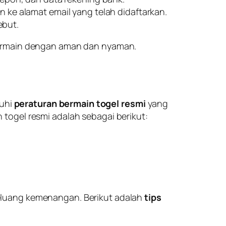
an ke alamat email yang telah didaftarkan.
ebut.
bermain dengan aman dan nyaman.
tuhi
peraturan bermain togel resmi
yang
togel resmi adalah sebagai berikut:
luang kemenangan. Berikut adalah
tips