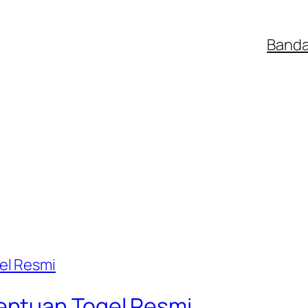
Banda
entuan Togel Resmi