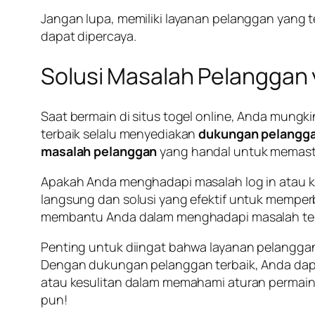
Jangan lupa, memiliki layanan pelanggan yang t
dapat dipercaya.
Solusi Masalah Pelanggan
Saat bermain di situs togel online, Anda mung
terbaik selalu menyediakan
dukungan pelangg
masalah pelanggan
yang handal untuk memasti
Apakah Anda menghadapi masalah log in atau 
langsung dan solusi yang efektif untuk mempe
membantu Anda dalam menghadapi masalah terka
Penting untuk diingat bahwa layanan pelangg
Dengan dukungan pelanggan terbaik, Anda dap
atau kesulitan dalam memahami aturan permai
pun!