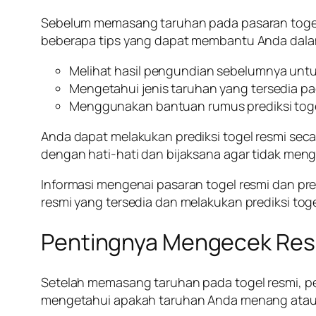
Sebelum memasang taruhan pada pasaran togel
beberapa tips yang dapat membantu Anda dal
Melihat hasil pengundian sebelumnya unt
Mengetahui jenis taruhan yang tersedia pa
Menggunakan bantuan rumus prediksi togel
Anda dapat melakukan prediksi togel resmi seca
dengan hati-hati dan bijaksana agar tidak meng
Informasi mengenai pasaran togel resmi dan pre
resmi yang tersedia dan melakukan prediksi to
Pentingnya Mengecek Resu
Setelah memasang taruhan pada togel resmi, pen
mengetahui apakah taruhan Anda menang atau k