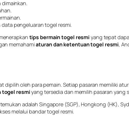
n dimainkan.
uhan.
ermainan.
ata pengeluaran togel resmi.
menerapkan
tips bermain togel resmi
yang tepat dapa
engan memahami
aturan dan ketentuan togel resmi
, An
t dipilih oleh para pemain. Setiap pasaran memiliki a
 togel resmi
yang tersedia dan memilih pasaran yang s
temukan adalah Singapore (SGP), Hongkong (HK), Sydne
ses melalui bandar togel resmi.