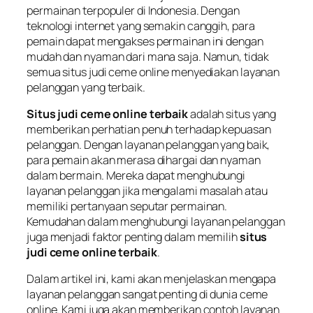
permainan terpopuler di Indonesia. Dengan
teknologi internet yang semakin canggih, para
pemain dapat mengakses permainan ini dengan
mudah dan nyaman dari mana saja. Namun, tidak
semua situs judi ceme online menyediakan layanan
pelanggan yang terbaik.
Situs judi ceme online terbaik
adalah situs yang
memberikan perhatian penuh terhadap kepuasan
pelanggan. Dengan layanan pelanggan yang baik,
para pemain akan merasa dihargai dan nyaman
dalam bermain. Mereka dapat menghubungi
layanan pelanggan jika mengalami masalah atau
memiliki pertanyaan seputar permainan.
Kemudahan dalam menghubungi layanan pelanggan
juga menjadi faktor penting dalam memilih
situs
judi ceme online terbaik
.
Dalam artikel ini, kami akan menjelaskan mengapa
layanan pelanggan sangat penting di dunia ceme
online. Kami juga akan memberikan contoh layanan