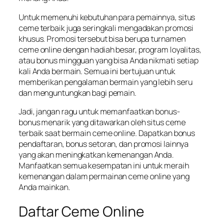
Untuk memenuhi kebutuhan para pemainnya, situs
ceme terbaik juga seringkali mengadakan promosi
khusus. Promosi tersebut bisa berupa turnamen
ceme online dengan hadiah besar, program loyalitas,
atau bonus mingguan yang bisa Anda nikmati setiap
kali Anda bermain. Semua ini bertujuan untuk
memberikan pengalaman bermain yang lebih seru
dan menguntungkan bagi pemain.
Jadi, jangan ragu untuk memanfaatkan bonus-
bonus menarik yang ditawarkan oleh situs ceme
terbaik saat bermain ceme online. Dapatkan bonus
pendaftaran, bonus setoran, dan promosi lainnya
yang akan meningkatkan kemenangan Anda.
Manfaatkan semua kesempatan ini untuk meraih
kemenangan dalam permainan ceme online yang
Anda mainkan.
Daftar Ceme Online