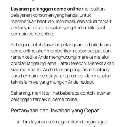
Layanan pelanggan ceme online
melibatkan
pelayanan konsumen yang handal untuk
memberikan bantuan, informasi, dan solusi terkait
pertanyaan atau masalah yang Anda miliki saat
bermain ceme online.
Sebagai contoh, layanan pelanggan terbaik dalam
ceme online akan memberikan respons cepat dan
ramah ketika Anda menghubungi mereka melalui
obrolan langsung, email, atau telepon. Mereka akan
siap membantu Anda dengan penjelasan tentang
cara bermain, pembayaran, promosi, dan masalah
teknis lainnya yang mungkin Anda hadapi.
Sekarang, mari kita lihat beberapa contoh layanan
pelanggan terbaik di ceme online:
Pertanyaan dan Jawaban yang Cepat
Tim layanan pelanggan akan dengan sigap