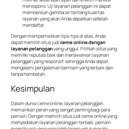
merespons. Uji layanan pelanggan ini dapat
memberikan gambaran tentang kualitas
layanan yang akan Anda dapatkan setelah
mendaftar.
Dengan memperhatikan tips-tips di atas, Anda
dapat memilih situs judi
ceme online dengan
layanan pelanggan
yang unggul. Pilihlah situs yang
memiliki reputasi baik dan menawarkan layanan
pelanggan yang responsif, sehingga Anda dapat
mengalami pengalaman bermain yang terbaik dan
tanpa hambatan.
Kesimpulan
Dalam dunia ceme online, layanan pelanggan
memainkan peran yang sangat penting bagi para
pemain. Dengan memilih situs judi ceme online yang
menyediakan layanan pelanggan terbaik, pemain
memiliki peluang yang lebih tinggi untuk meraih