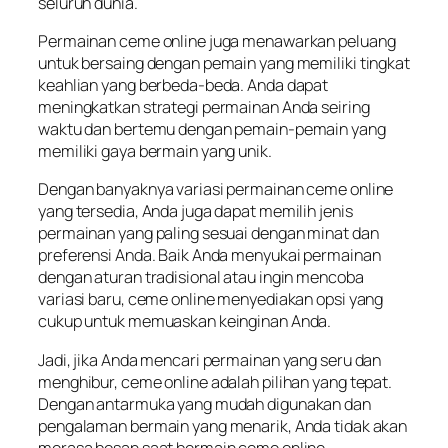
seluruh dunia.
Permainan ceme online juga menawarkan peluang
untuk bersaing dengan pemain yang memiliki tingkat
keahlian yang berbeda-beda. Anda dapat
meningkatkan strategi permainan Anda seiring
waktu dan bertemu dengan pemain-pemain yang
memiliki gaya bermain yang unik.
Dengan banyaknya variasi permainan ceme online
yang tersedia, Anda juga dapat memilih jenis
permainan yang paling sesuai dengan minat dan
preferensi Anda. Baik Anda menyukai permainan
dengan aturan tradisional atau ingin mencoba
variasi baru, ceme online menyediakan opsi yang
cukup untuk memuaskan keinginan Anda.
Jadi, jika Anda mencari permainan yang seru dan
menghibur, ceme online adalah pilihan yang tepat.
Dengan antarmuka yang mudah digunakan dan
pengalaman bermain yang menarik, Anda tidak akan
merasa bosan saat bermain ceme online.