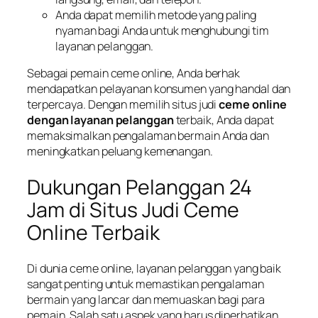
Anda dapat memilih metode yang paling
nyaman bagi Anda untuk menghubungi tim
layanan pelanggan.
Sebagai pemain ceme online, Anda berhak
mendapatkan pelayanan konsumen yang handal dan
terpercaya. Dengan memilih situs judi
ceme online
dengan layanan pelanggan
terbaik, Anda dapat
memaksimalkan pengalaman bermain Anda dan
meningkatkan peluang kemenangan.
Dukungan Pelanggan 24
Jam di Situs Judi Ceme
Online Terbaik
Di dunia ceme online, layanan pelanggan yang baik
sangat penting untuk memastikan pengalaman
bermain yang lancar dan memuaskan bagi para
pemain. Salah satu aspek yang harus diperhatikan