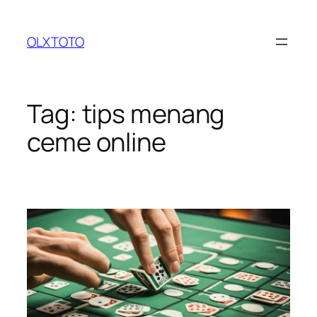
Skip
to
OLXTOTO
content
Tag:
tips menang
ceme online