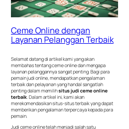
Ceme Online dengan
Layanan Pelanggan Terbaik
Selamat datang di artikel kami yang akan
membahas tentang ceme online dan mengapa
layanan pelanggannya sangat penting. Bagi para
pemain judi online, mendapatkan pengalaman
terbaik dan pelayanan yang handal sangatlah
penting dalam memilih
situs judi ceme online
terbaik
. Dalam artikel ini, kami akan
merekomendasikan situs-situs terbaik yang dapat
memberikan pengalaman terpercaya kepada para
pemain.
Judi ceme online telah menjadi salah satu