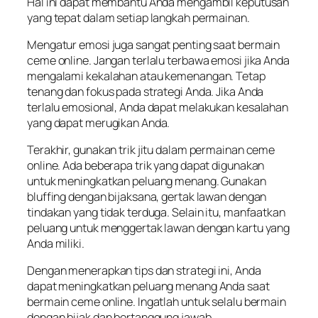
Hal ini dapat membantu Anda mengambil keputusan
yang tepat dalam setiap langkah permainan.
Mengatur emosi juga sangat penting saat bermain
ceme online. Jangan terlalu terbawa emosi jika Anda
mengalami kekalahan atau kemenangan. Tetap
tenang dan fokus pada strategi Anda. Jika Anda
terlalu emosional, Anda dapat melakukan kesalahan
yang dapat merugikan Anda.
Terakhir, gunakan trik jitu dalam permainan ceme
online. Ada beberapa trik yang dapat digunakan
untuk meningkatkan peluang menang. Gunakan
bluffing dengan bijaksana, gertak lawan dengan
tindakan yang tidak terduga. Selain itu, manfaatkan
peluang untuk menggertak lawan dengan kartu yang
Anda miliki.
Dengan menerapkan tips dan strategi ini, Anda
dapat meningkatkan peluang menang Anda saat
bermain ceme online. Ingatlah untuk selalu bermain
dengan bijak dan bertanggung jawab.