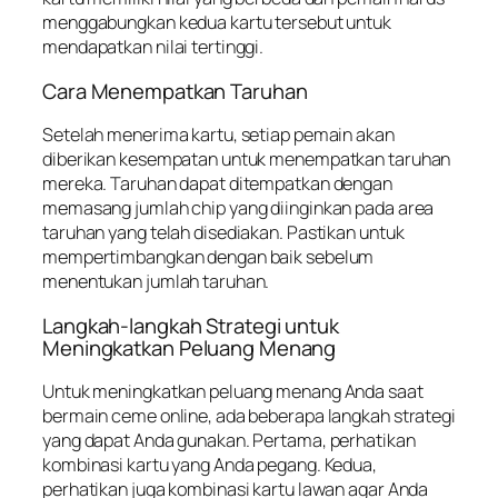
menggabungkan kedua kartu tersebut untuk
mendapatkan nilai tertinggi.
Cara Menempatkan Taruhan
Setelah menerima kartu, setiap pemain akan
diberikan kesempatan untuk menempatkan taruhan
mereka. Taruhan dapat ditempatkan dengan
memasang jumlah chip yang diinginkan pada area
taruhan yang telah disediakan. Pastikan untuk
mempertimbangkan dengan baik sebelum
menentukan jumlah taruhan.
Langkah-langkah Strategi untuk
Meningkatkan Peluang Menang
Untuk meningkatkan peluang menang Anda saat
bermain ceme online, ada beberapa langkah strategi
yang dapat Anda gunakan. Pertama, perhatikan
kombinasi kartu yang Anda pegang. Kedua,
perhatikan juga kombinasi kartu lawan agar Anda