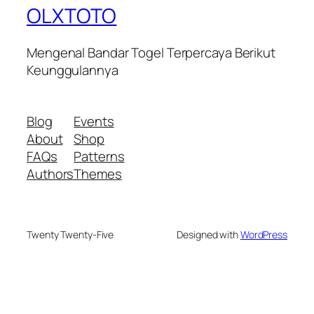
OLXTOTO
Mengenal Bandar Togel Terpercaya Berikut
Keunggulannya
Blog
Events
About
Shop
FAQs
Patterns
Authors
Themes
Twenty Twenty-Five
Designed with
WordPress