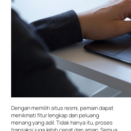
Dengan memilih situs resmi, pemain dapat
menikmati fitur lengkap dan peluang
menang yang adil. Tidak hanya itu, proses
transaksi juga lebih cepat dan aman. Semua