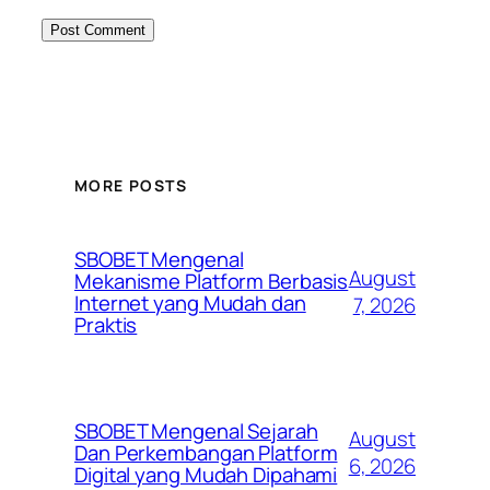
MORE POSTS
SBOBET Mengenal
August
Mekanisme Platform Berbasis
Internet yang Mudah dan
7, 2026
Praktis
SBOBET Mengenal Sejarah
August
Dan Perkembangan Platform
6, 2026
Digital yang Mudah Dipahami