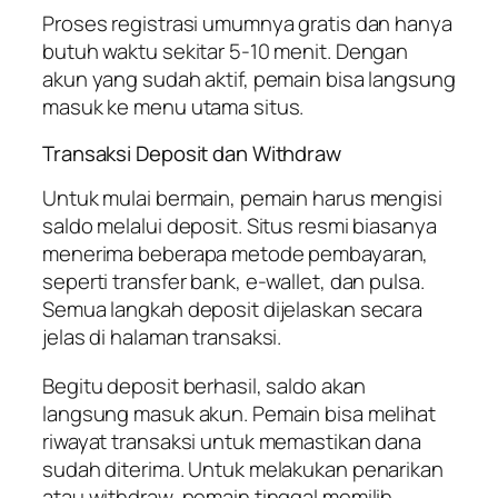
Proses registrasi umumnya gratis dan hanya
butuh waktu sekitar 5-10 menit. Dengan
akun yang sudah aktif, pemain bisa langsung
masuk ke menu utama situs.
Transaksi Deposit dan Withdraw
Untuk mulai bermain, pemain harus mengisi
saldo melalui deposit. Situs resmi biasanya
menerima beberapa metode pembayaran,
seperti transfer bank, e-wallet, dan pulsa.
Semua langkah deposit dijelaskan secara
jelas di halaman transaksi.
Begitu deposit berhasil, saldo akan
langsung masuk akun. Pemain bisa melihat
riwayat transaksi untuk memastikan dana
sudah diterima. Untuk melakukan penarikan
atau withdraw, pemain tinggal memilih