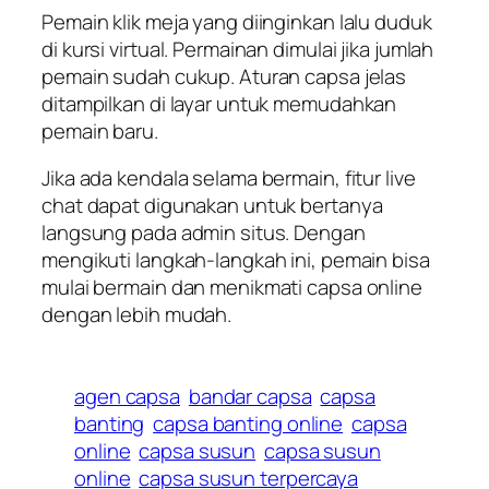
Pemain klik meja yang diinginkan lalu duduk
di kursi virtual. Permainan dimulai jika jumlah
pemain sudah cukup. Aturan capsa jelas
ditampilkan di layar untuk memudahkan
pemain baru.
Jika ada kendala selama bermain, fitur live
chat dapat digunakan untuk bertanya
langsung pada admin situs. Dengan
mengikuti langkah-langkah ini, pemain bisa
mulai bermain dan menikmati capsa online
dengan lebih mudah.
agen capsa
bandar capsa
capsa
banting
capsa banting online
capsa
online
capsa susun
capsa susun
online
capsa susun terpercaya