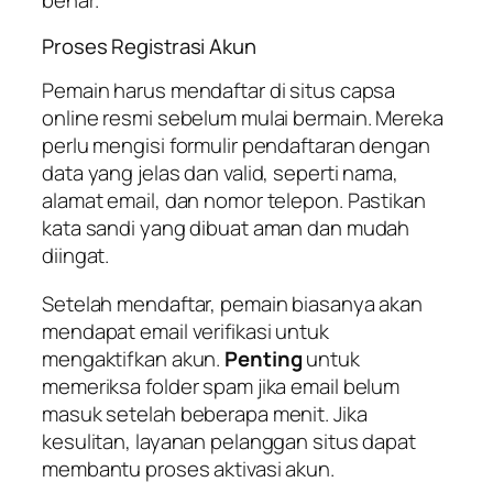
benar.
Proses Registrasi Akun
Pemain harus mendaftar di situs capsa
online resmi sebelum mulai bermain. Mereka
perlu mengisi formulir pendaftaran dengan
data yang jelas dan valid, seperti nama,
alamat email, dan nomor telepon. Pastikan
kata sandi yang dibuat aman dan mudah
diingat.
Setelah mendaftar, pemain biasanya akan
mendapat email verifikasi untuk
mengaktifkan akun.
Penting
untuk
memeriksa folder spam jika email belum
masuk setelah beberapa menit. Jika
kesulitan, layanan pelanggan situs dapat
membantu proses aktivasi akun.