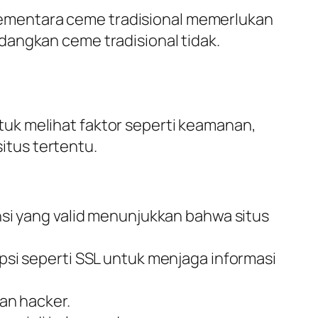
ementara ceme tradisional memerlukan
dangkan ceme tradisional tidak.
uk melihat faktor seperti keamanan,
tus tertentu.
nsi yang valid menunjukkan bahwa situs
psi seperti SSL untuk menjaga informasi
an hacker.