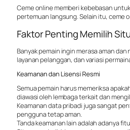
Ceme online memberi kebebasan untuk 
pertemuan langsung. Selain itu, ceme o
Faktor Penting Memilih Sit
Banyak pemain ingin merasa aman dan n
layanan pelanggan, dan variasi perma
Keamanan dan Lisensi Resmi
Semua pemain harus memeriksa apakah si
diawasi oleh lembaga terkait dan mengi
Keamanan data pribadi juga sangat pent
pengguna tetap aman.
Tanda keamanan lain adalah adanya fitur