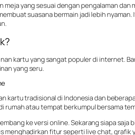
 meja yang sesuai dengan pengalaman dan m
membuat suasana bermain jadi lebih nyaman. 
un.
ik?
inan kartu yang sangat populer di internet. B
nan yang seru.
ne
 kartu tradisional di Indonesia dan beberapa
di rumah atau tempat berkumpul bersama te
embang ke versi online. Sekarang siapa saja
s menghadirkan fitur seperti
live chat
, grafik