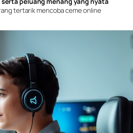
 serta peluang menang yang nyata
ang tertarik mencoba ceme online