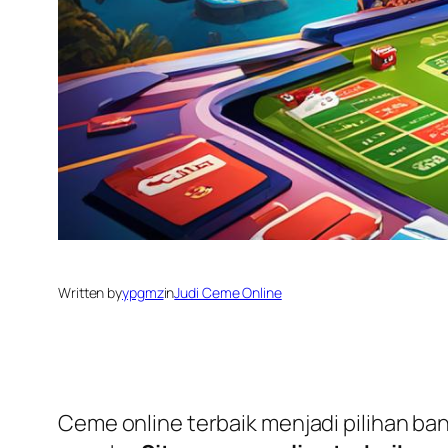
Written by
ypgmz
in
Judi Ceme Online
Ceme online terbaik menjadi pilihan ba