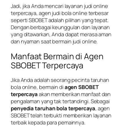
Jadi, jika Anda mencari layanan judi online
terpercaya, agen judi bola online terbesar
seperti SBOBET adalah pilihan yang tepat.
Dengan berbagai keunggulan dan layanan
yang ditawarkan, Anda dapat merasa aman
dan nyaman saat bermain judi online.
Manfaat Bermain di Agen
SBOBET Terpercaya
Jika Anda adalah seorang pecinta taruhan
bola online, bermain di
agen SBOBET
terpercaya
akan memberikan manfaat dan
pengalaman yang tak tertandingi. Sebagai
penyedia taruhan bola terpercaya
, agen
SBOBET telah terbukti memberikan layanan
terbaik kepada para pemainnya.