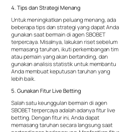
4. Tips dan Strategi Menang
Untuk meningkatkan peluang menang, ada
beberapa tips dan strategi yang dapat Anda
gunakan saat bermain di agen SBOBET
terpercaya. Misalnya, lakukan riset sebelum
memasang taruhan, ikuti perkembangan tim
atau pemain yang akan bertanding, dan
gunakan analisis statistik untuk membantu
Anda membuat keputusan taruhan yang
lebih baik.
5. Gunakan Fitur Live Betting
Salah satu keunggulan bermain di agen
SBOBET terpercaya adalah adanya fitur live
betting. Dengan fitur ini, Anda dapat
memasang taruhan secara langsung saat