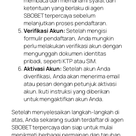
membaca dan memahami syarat dan
ketentuan yang berlaku di agen
SBOBET terpercaya sebelum
melanjutkan proses pendaftaran.
Verifikasi Akun:
Setelah mengisi
formulir pendaftaran, Anda mungkin
perlu melakukan verifikasi akun dengan
mengunggah dokumen identitas
pribadi, seperti KTP atau SIM.
Aktivasi Akun:
Setelah akun Anda
diverifikasi, Anda akan menerima email
atau pesan dengan petunjuk aktivasi
akun. Ikuti instruksi yang diberikan
untuk mengaktifkan akun Anda.
Setelah menyelesaikan langkah-langkah di
atas, Anda sekarang sudah terdaftar di agen
SBOBET terpercaya dan siap untuk mulai
menikmati berbagai permainan dan taruhan