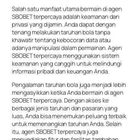
Salah satu manfaat utama bermain di agen
SBOBET terpercaya adalah keamanan dan
privasi yang dijamin. Anda dapat dengan
tenang melakukan taruhan bola tanpa
khawatir tentang kebocoran data atau
adanya manipulasi dalam permainan. Agen
SBOBET terpercaya menggunakan sistem
keamanan yang canggih untuk melindungi
informasi pribadi dan keuangan Anda.
Pengalaman taruhan bola juga menjadi lebih
mengasyikkan ketika Anda bermain di agen
SBOBET terpercaya. Dengan akses ke
berbagai jenis taruhan dan pasaran yang
luas, Anda bisa menemukan peluang terbaik
untuk memenangkan taruhan Anda. Selain
itu, agen SBOBET terpercaya juga
menyediakan fitur dan fasilitas tambahan