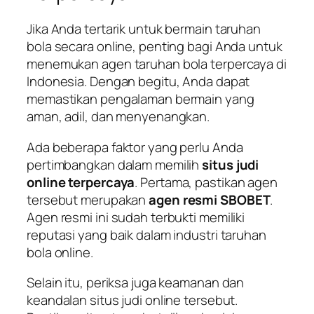
Jika Anda tertarik untuk bermain taruhan
bola secara online, penting bagi Anda untuk
menemukan agen taruhan bola terpercaya di
Indonesia. Dengan begitu, Anda dapat
memastikan pengalaman bermain yang
aman, adil, dan menyenangkan.
Ada beberapa faktor yang perlu Anda
pertimbangkan dalam memilih
situs judi
online terpercaya
. Pertama, pastikan agen
tersebut merupakan
agen resmi SBOBET
.
Agen resmi ini sudah terbukti memiliki
reputasi yang baik dalam industri taruhan
bola online.
Selain itu, periksa juga keamanan dan
keandalan situs judi online tersebut.