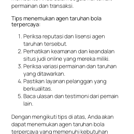
permainan dan transaksi.
Tips menemukan agen taruhan bola
terpercaya:
Periksa reputasi dan lisensi agen
taruhan tersebut.
Perhatikan keamanan dan keandalan
situs judi online yang mereka miliki.
Periksa variasi permainan dan taruhan
yang ditawarkan.
Pastikan layanan pelanggan yang
berkualitas.
Baca ulasan dan testimoni dari pemain
lain.
Dengan mengikuti tips di atas, Anda akan
dapat menemukan agen taruhan bola
terpercaya yang memenuhi kebutuhan