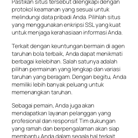
Pastikan situs tersebut dilengkapi dengan
protokol keamanan yang sesuai untuk
melindungi data pribadi Anda. Pilihlah situs
yang menggunakan enkripsi SSL yang kuat
untuk menjaga kerahasiaan informasi Anda.
Terkait dengan keuntungan bermain di agen
taruhan bola terbaik, Anda dapat menikmati
berbagai kelebihan. Salah satunya adalah
pilihan permainan yang lengkap dan variasi
taruhan yang beragam. Dengan begitu, Anda
memiliki lebih banyak peluang untuk
memenangkan taruhan.
Sebagai pemain, Anda juga akan
mendapatkan layanan pelanggan yang
profesional dan responsif. Tim dukungan
yang ramah dan berpengalaman akan siap
membantu Anda dalam segala hal terkait