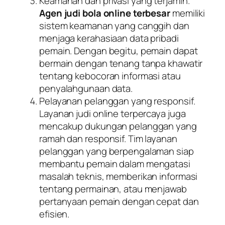
Keamanan dan privasi yang terjamin.
Agen judi bola online terbesar
memiliki
sistem keamanan yang canggih dan
menjaga kerahasiaan data pribadi
pemain. Dengan begitu, pemain dapat
bermain dengan tenang tanpa khawatir
tentang kebocoran informasi atau
penyalahgunaan data.
Pelayanan pelanggan yang responsif.
Layanan judi online terpercaya juga
mencakup dukungan pelanggan yang
ramah dan responsif. Tim layanan
pelanggan yang berpengalaman siap
membantu pemain dalam mengatasi
masalah teknis, memberikan informasi
tentang permainan, atau menjawab
pertanyaan pemain dengan cepat dan
efisien.