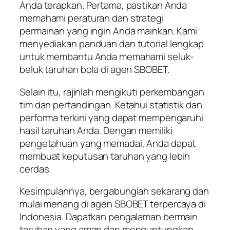
Anda terapkan. Pertama, pastikan Anda
memahami peraturan dan strategi
permainan yang ingin Anda mainkan. Kami
menyediakan panduan dan tutorial lengkap
untuk membantu Anda memahami seluk-
beluk taruhan bola di agen SBOBET.
Selain itu, rajinlah mengikuti perkembangan
tim dan pertandingan. Ketahui statistik dan
performa terkini yang dapat mempengaruhi
hasil taruhan Anda. Dengan memiliki
pengetahuan yang memadai, Anda dapat
membuat keputusan taruhan yang lebih
cerdas.
Kesimpulannya, bergabunglah sekarang dan
mulai menang di agen SBOBET terpercaya di
Indonesia. Dapatkan pengalaman bermain
taruhan yang aman dan menguntungkan.