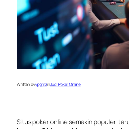
Written by
ypgmz
in
Judi Poker Online
Situs poker online semakin populer, te