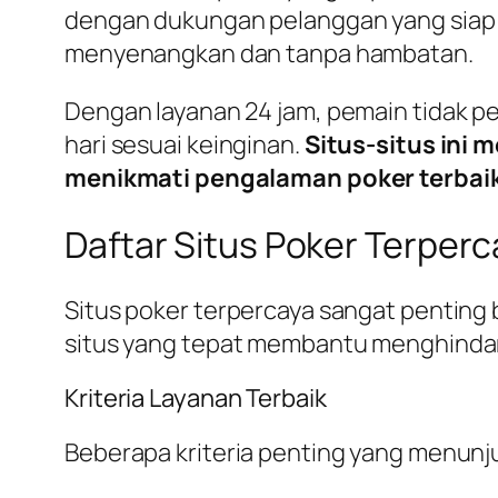
dengan dukungan pelanggan yang siap 
menyenangkan dan tanpa hambatan.
Dengan layanan 24 jam, pemain tidak pe
hari sesuai keinginan.
Situs-situs ini
menikmati pengalaman poker terbai
Daftar Situs Poker Terper
Situs poker terpercaya sangat pentin
situs yang tepat membantu menghindar
Kriteria Layanan Terbaik
Beberapa kriteria penting yang menunju