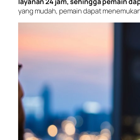
layanan 24 jam, sehingga pemain da
yang mudah, pemain dapat menemukan 