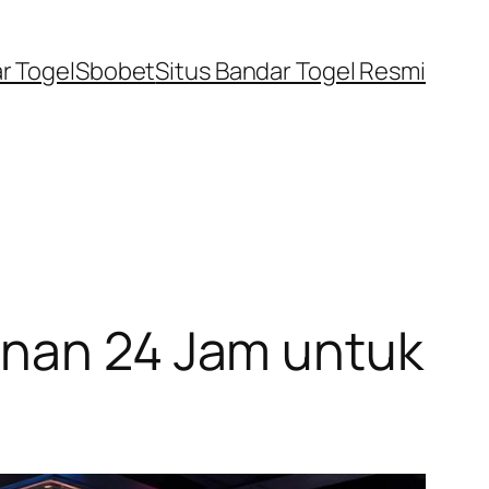
r Togel
Sbobet
Situs Bandar Togel Resmi
anan 24 Jam untuk