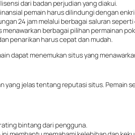
 lisensi dari badan perjudian yang diakui.
finansial pemain harus dilindungi dengan enkri
ungan 24 jam melalui berbagai saluran seperti
s menawarkan berbagai pilihan permainan pok
 dan penarikan harus cepat dan mudah.
emain dapat menemukan situs yang menawarkan
yang jelas tentang reputasi situs. Pemain
rating bintang dari pengguna.
n ini membantu memahami kelebihan dan keku