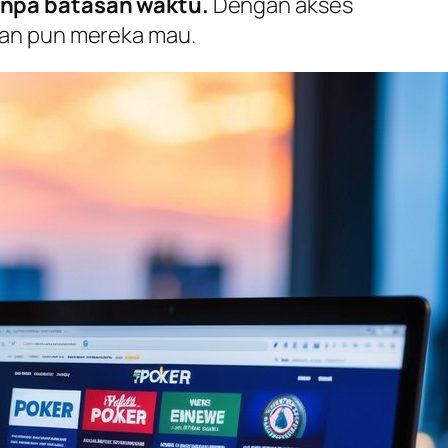
anpa batasan waktu.
Dengan akses
an pun mereka mau.