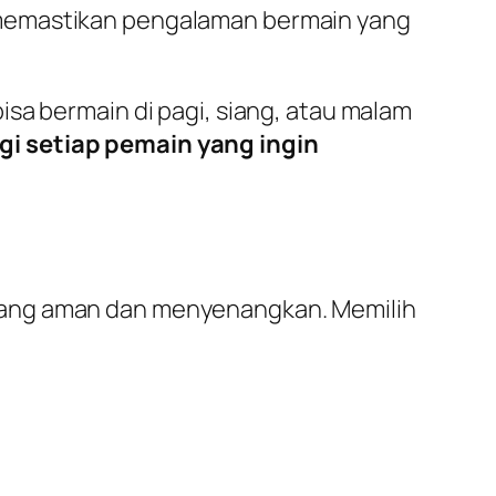
 memastikan pengalaman bermain yang
sa bermain di pagi, siang, atau malam
i setiap pemain yang ingin
yang aman dan menyenangkan. Memilih