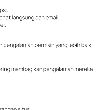
psi.
 chat langsung dan email.
er.
 pengalaman bermain yang lebih baik.
 sering membagikan pengalaman mereka
rangan situs.