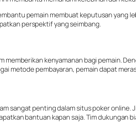
embantu pemain membuat keputusan yang lebi
atkan perspektif yang seimbang.
 jam memberikan kenyamanan bagi pemain. De
bagai metode pembayaran, pemain dapat mer
am sangat penting dalam situs poker online. 
apatkan bantuan kapan saja. Tim dukungan bi