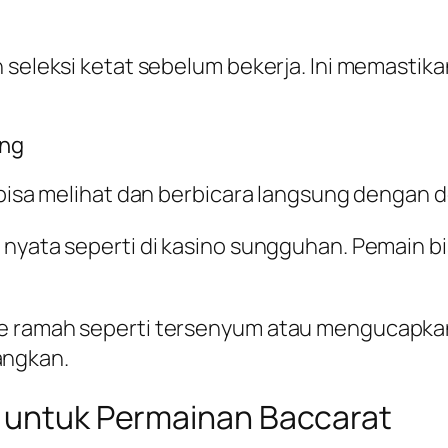
n seleksi ketat sebelum bekerja. Ini memast
ung
 bisa melihat dan berbicara langsung dengan d
a nyata seperti di kasino sungguhan. Pemain 
re ramah seperti tersenyum atau mengucapka
angkan.
l untuk Permainan Baccarat