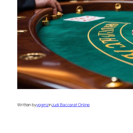
Written by
ypgmz
in
Judi Baccarat Online