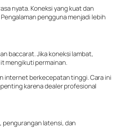
asa nyata. Koneksi yang kuat dan
. Pengalaman pengguna menjadi lebih
n baccarat. Jika koneksi lambat,
lit mengikuti permainan.
 internet berkecepatan tinggi. Cara ini
 penting karena dealer profesional
, pengurangan latensi, dan