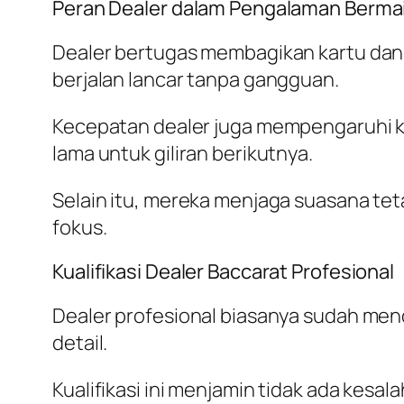
Peran Dealer dalam Pengalaman Berma
Dealer bertugas membagikan kartu dan
berjalan lancar tanpa gangguan.
Kecepatan dealer juga mempengaruhi ke
lama untuk giliran berikutnya.
Selain itu, mereka menjaga suasana tet
fokus.
Kualifikasi Dealer Baccarat Profesional
Dealer profesional biasanya sudah me
detail.
Kualifikasi ini menjamin tidak ada kesa