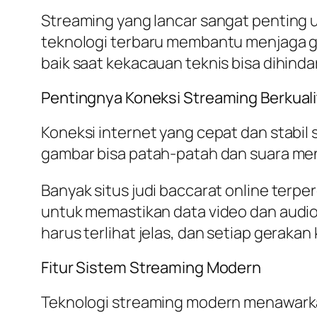
Streaming yang lancar sangat penting 
teknologi terbaru membantu menjaga ga
baik saat kekacauan teknis bisa dihind
Pentingnya Koneksi Streaming Berkual
Koneksi internet yang cepat dan stabil
gambar bisa patah-patah dan suara menj
Banyak situs judi baccarat online terp
untuk memastikan data video dan audio 
harus terlihat jelas, dan setiap gerakan 
Fitur Sistem Streaming Modern
Teknologi streaming modern menawarkan