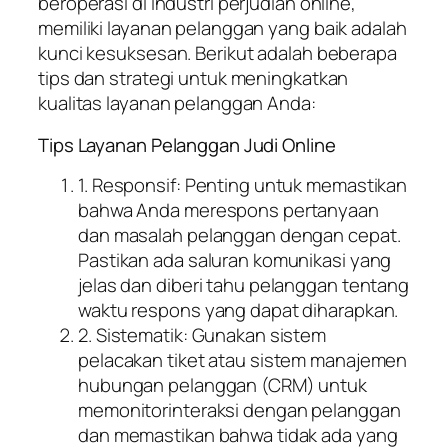
beroperasi di industri perjudian online,
memiliki layanan pelanggan yang baik adalah
kunci kesuksesan. Berikut adalah beberapa
tips dan strategi untuk meningkatkan
kualitas layanan pelanggan Anda:
Tips Layanan Pelanggan Judi Online
1. Responsif: Penting untuk memastikan
bahwa Anda merespons pertanyaan
dan masalah pelanggan dengan cepat.
Pastikan ada saluran komunikasi yang
jelas dan diberi tahu pelanggan tentang
waktu respons yang dapat diharapkan.
2. Sistematik: Gunakan sistem
pelacakan tiket atau sistem manajemen
hubungan pelanggan (CRM) untuk
memonitorinteraksi dengan pelanggan
dan memastikan bahwa tidak ada yang