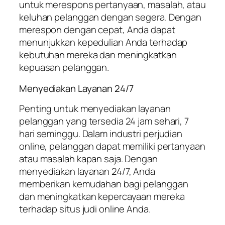
untuk merespons pertanyaan, masalah, atau
keluhan pelanggan dengan segera. Dengan
merespon dengan cepat, Anda dapat
menunjukkan kepedulian Anda terhadap
kebutuhan mereka dan meningkatkan
kepuasan pelanggan.
Menyediakan Layanan 24/7
Penting untuk menyediakan layanan
pelanggan yang tersedia 24 jam sehari, 7
hari seminggu. Dalam industri perjudian
online, pelanggan dapat memiliki pertanyaan
atau masalah kapan saja. Dengan
menyediakan layanan 24/7, Anda
memberikan kemudahan bagi pelanggan
dan meningkatkan kepercayaan mereka
terhadap situs judi online Anda.