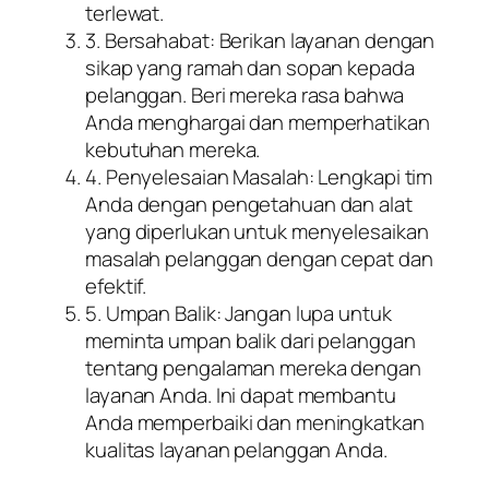
terlewat.
3. Bersahabat: Berikan layanan dengan
sikap yang ramah dan sopan kepada
pelanggan. Beri mereka rasa bahwa
Anda menghargai dan memperhatikan
kebutuhan mereka.
4. Penyelesaian Masalah: Lengkapi tim
Anda dengan pengetahuan dan alat
yang diperlukan untuk menyelesaikan
masalah pelanggan dengan cepat dan
efektif.
5. Umpan Balik: Jangan lupa untuk
meminta umpan balik dari pelanggan
tentang pengalaman mereka dengan
layanan Anda. Ini dapat membantu
Anda memperbaiki dan meningkatkan
kualitas layanan pelanggan Anda.