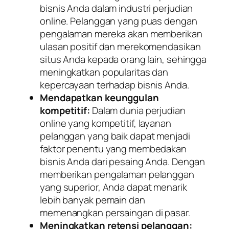
bisnis Anda dalam industri perjudian
online. Pelanggan yang puas dengan
pengalaman mereka akan memberikan
ulasan positif dan merekomendasikan
situs Anda kepada orang lain, sehingga
meningkatkan popularitas dan
kepercayaan terhadap bisnis Anda.
Mendapatkan keunggulan
kompetitif:
Dalam dunia perjudian
online yang kompetitif, layanan
pelanggan yang baik dapat menjadi
faktor penentu yang membedakan
bisnis Anda dari pesaing Anda. Dengan
memberikan pengalaman pelanggan
yang superior, Anda dapat menarik
lebih banyak pemain dan
memenangkan persaingan di pasar.
Meningkatkan retensi pelanggan: