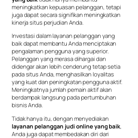
meningkatkan kepuasan pelanggan, tetapi
juga dapat secara signifikan meningkatkan
kinerja situs perjudian Anda.
Investasi dalam layanan pelanggan yang
baik dapat membantu Anda menciptakan
pengalaman pengguna yang superior.
Pelanggan yang merasa dihargai dan
didengar akan lebih cenderung tetap setia
pada situs Anda, menghasilkan loyalitas
yang kuat dan peningkatan pengguna aktif.
Meningkatnya jumlah pemain aktif akan
berdampak langsung pada pertumbuhan
bisnis Anda.
Tidak hanya itu, dengan menyediakan
layanan pelanggan judi online yang baik
,
Anda juga dapat membedakan diri dari