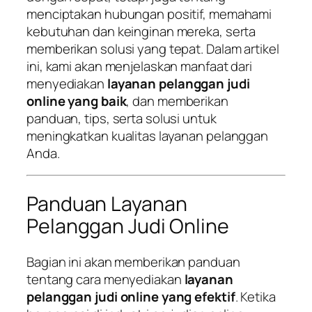
menciptakan hubungan positif, memahami
kebutuhan dan keinginan mereka, serta
memberikan solusi yang tepat. Dalam artikel
ini, kami akan menjelaskan manfaat dari
menyediakan
layanan pelanggan judi
online yang baik
, dan memberikan
panduan, tips, serta solusi untuk
meningkatkan kualitas layanan pelanggan
Anda.
Panduan Layanan
Pelanggan Judi Online
Bagian ini akan memberikan panduan
tentang cara menyediakan
layanan
pelanggan judi online yang efektif
. Ketika