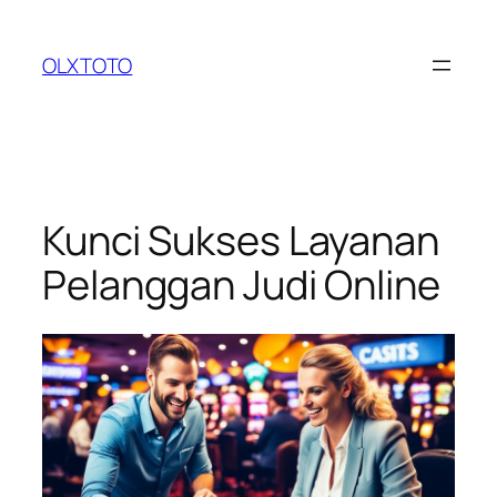
Skip
to
OLXTOTO
content
Kunci Sukses Layanan
Pelanggan Judi Online