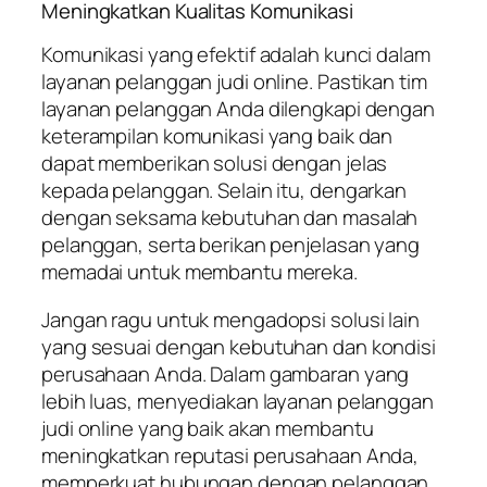
Meningkatkan Kualitas Komunikasi
Komunikasi yang efektif adalah kunci dalam
layanan pelanggan judi online. Pastikan tim
layanan pelanggan Anda dilengkapi dengan
keterampilan komunikasi yang baik dan
dapat memberikan solusi dengan jelas
kepada pelanggan. Selain itu, dengarkan
dengan seksama kebutuhan dan masalah
pelanggan, serta berikan penjelasan yang
memadai untuk membantu mereka.
Jangan ragu untuk mengadopsi solusi lain
yang sesuai dengan kebutuhan dan kondisi
perusahaan Anda. Dalam gambaran yang
lebih luas, menyediakan layanan pelanggan
judi online yang baik akan membantu
meningkatkan reputasi perusahaan Anda,
memperkuat hubungan dengan pelanggan,