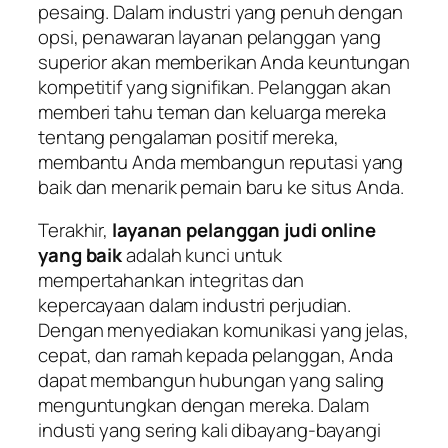
pesaing. Dalam industri yang penuh dengan
opsi, penawaran layanan pelanggan yang
superior akan memberikan Anda keuntungan
kompetitif yang signifikan. Pelanggan akan
memberi tahu teman dan keluarga mereka
tentang pengalaman positif mereka,
membantu Anda membangun reputasi yang
baik dan menarik pemain baru ke situs Anda.
Terakhir,
layanan pelanggan judi online
yang baik
adalah kunci untuk
mempertahankan integritas dan
kepercayaan dalam industri perjudian.
Dengan menyediakan komunikasi yang jelas,
cepat, dan ramah kepada pelanggan, Anda
dapat membangun hubungan yang saling
menguntungkan dengan mereka. Dalam
industi yang sering kali dibayang-bayangi