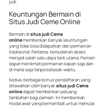
judi.
Keuntungan Bermain di
Situs Judi Ceme Online
Bermain di
situs judi Ceme
online
memberikan banyak keuntungan
yang tidak bisa didapatkan dari permainan
tradisional. Pertama, kemudahan akses
menjadi salah satu daya tarik utama. Pemain
dapat menikmati permainan kapan saja dan
di mana saja tanpa batasan waktu.
Kedua, berbagai bonus pendaftaran yang
ditawarkan oleh banyak
situs judi Ceme
online
dapat memberikan peluang
tambahan bagi pemain. Ini memberikan
modal awal yang bermanfaat untuk memulai