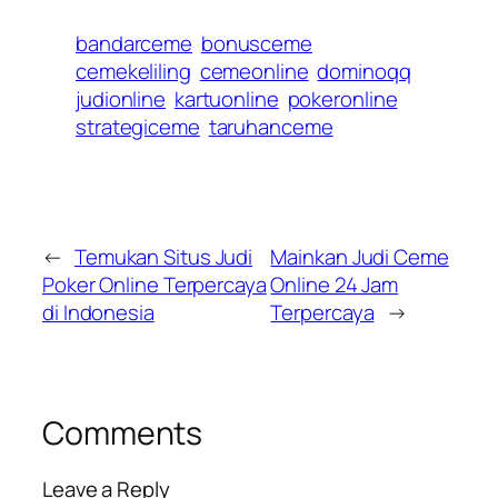
bandarceme
bonusceme
cemekeliling
cemeonline
dominoqq
judionline
kartuonline
pokeronline
strategiceme
taruhanceme
←
Temukan Situs Judi
Mainkan Judi Ceme
Poker Online Terpercaya
Online 24 Jam
di Indonesia
Terpercaya
→
Comments
Leave a Reply