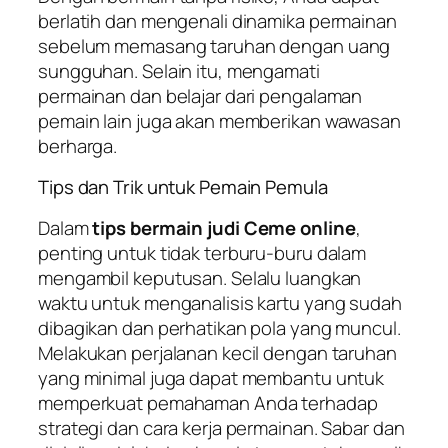
berlatih dan mengenali dinamika permainan
sebelum memasang taruhan dengan uang
sungguhan. Selain itu, mengamati
permainan dan belajar dari pengalaman
pemain lain juga akan memberikan wawasan
berharga.
Tips dan Trik untuk Pemain Pemula
Dalam
tips bermain judi Ceme online
,
penting untuk tidak terburu-buru dalam
mengambil keputusan. Selalu luangkan
waktu untuk menganalisis kartu yang sudah
dibagikan dan perhatikan pola yang muncul.
Melakukan perjalanan kecil dengan taruhan
yang minimal juga dapat membantu untuk
memperkuat pemahaman Anda terhadap
strategi dan cara kerja permainan. Sabar dan