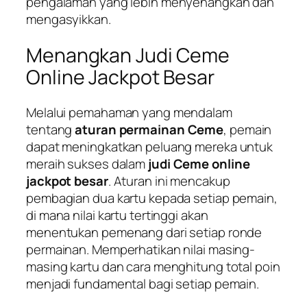
pengalaman yang lebih menyenangkan dan
mengasyikkan.
Menangkan Judi Ceme
Online Jackpot Besar
Melalui pemahaman yang mendalam
tentang
aturan permainan Ceme
, pemain
dapat meningkatkan peluang mereka untuk
meraih sukses dalam
judi Ceme online
jackpot besar
. Aturan ini mencakup
pembagian dua kartu kepada setiap pemain,
di mana nilai kartu tertinggi akan
menentukan pemenang dari setiap ronde
permainan. Memperhatikan nilai masing-
masing kartu dan cara menghitung total poin
menjadi fundamental bagi setiap pemain.