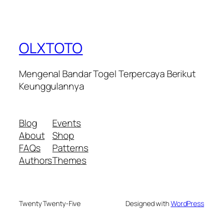
OLXTOTO
Mengenal Bandar Togel Terpercaya Berikut
Keunggulannya
Blog
Events
About
Shop
FAQs
Patterns
Authors
Themes
Twenty Twenty-Five
Designed with
WordPress