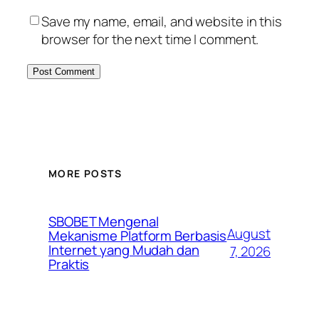
Save my name, email, and website in this
browser for the next time I comment.
MORE POSTS
SBOBET Mengenal
August
Mekanisme Platform Berbasis
Internet yang Mudah dan
7, 2026
Praktis