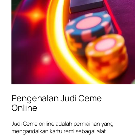
Pengenalan Judi Ceme
Online
Judi Ceme online adalah permainan yang
mengandalkan kartu remi sebagai alat