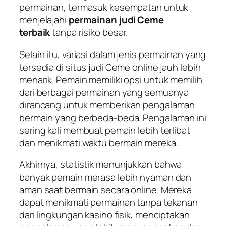
permainan, termasuk kesempatan untuk
menjelajahi
permainan judi Ceme
terbaik
tanpa risiko besar.
Selain itu, variasi dalam jenis permainan yang
tersedia di situs judi Ceme online jauh lebih
menarik. Pemain memiliki opsi untuk memilih
dari berbagai permainan yang semuanya
dirancang untuk memberikan pengalaman
bermain yang berbeda-beda. Pengalaman ini
sering kali membuat pemain lebih terlibat
dan menikmati waktu bermain mereka.
Akhirnya, statistik menunjukkan bahwa
banyak pemain merasa lebih nyaman dan
aman saat bermain secara online. Mereka
dapat menikmati permainan tanpa tekanan
dari lingkungan kasino fisik, menciptakan