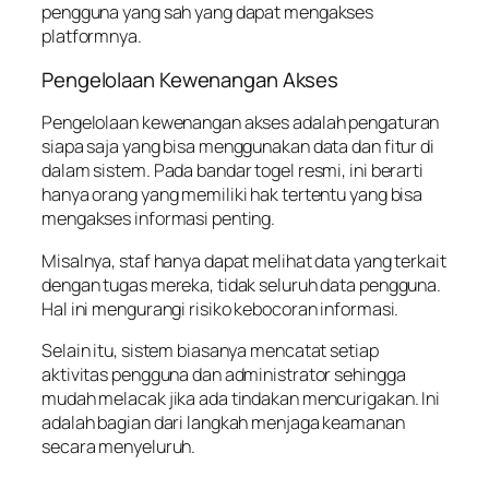
pengguna yang sah yang dapat mengakses
platformnya.
Pengelolaan Kewenangan Akses
Pengelolaan kewenangan akses adalah pengaturan
siapa saja yang bisa menggunakan data dan fitur di
dalam sistem. Pada bandar togel resmi, ini berarti
hanya orang yang memiliki hak tertentu yang bisa
mengakses informasi penting.
Misalnya, staf hanya dapat melihat data yang terkait
dengan tugas mereka, tidak seluruh data pengguna.
Hal ini mengurangi risiko kebocoran informasi.
Selain itu, sistem biasanya mencatat setiap
aktivitas pengguna dan administrator sehingga
mudah melacak jika ada tindakan mencurigakan. Ini
adalah bagian dari langkah menjaga keamanan
secara menyeluruh.