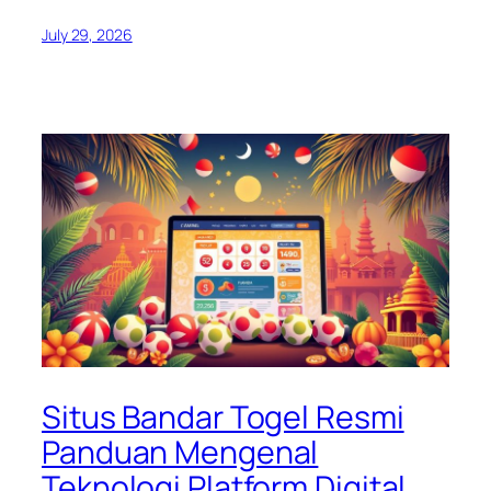
July 29, 2026
Situs Bandar Togel Resmi
Panduan Mengenal
Teknologi Platform Digital