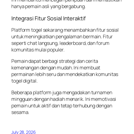
hanya pemain asli yang bergabung.
Integrasi Fitur Sosial Interaktif
Platform togel sekarang menambahkan fitur sosial
untuk meningkatkan pengalaman bermain. Fitur
seperti chat langsung, leaderboard, dan forum
komunitas mulai populer.
Pemain dapat berbagi strategi dan cerita
kemenangan dengan mudah. Ini membuat
permainan lebih seru dan mendekatkan komunitas
togel digital.
Beberapa platform juga mengadakan turnamen
mingguan dengan hadiah menarik. Ini memotivasi
pemain untuk aktif dan tetap terhubung dengan
sesama.
July 28, 2026