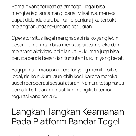
Pemain yang terlibat dalam togel ilegal bisa
menghadapi ancaman pidana. Misalnya, mereka
dapat didenda atau bahkan dipenjara jika terbukti
melanggar undang-undang perjudian.
Operator situs ilegal menghadapi risiko yang lebih
besar. Pemerintah bisa menutup situs mereka dan
melarang aktivitas lebih lanjut. Hukuman juga bisa
berupa denda besar dan tuntutan hukum yang berat.
Bagi pemain maupun operator yang memilih situs
legal, risiko hukum jauh lebih kecil karena mereka
sudah beroperasi sesuai aturan. Namun, tetap harus
berhati-hati dan memastikan mengikuti semua
regulasi yang berlaku.
Langkah-langkah Keamanan
Pada Platform Bandar Togel