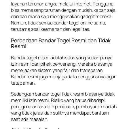
layanan taruhan angka melalui internet. Pengguna
bisa memasang taruhan dengan mudah, kapan saja,
dan dari mana saja menggunakan gadget mereka.
Namun, tidak semua bandar togel online sama,
terutama soal keamanan dan legalitas.
Perbedaan Bandar Togel Resmi dan Tidak
Resmi
Bandar togel resmi adalah situs yang sudah punya
izin resmi dari pihak berwenang. Mereka biasanya
menerapkan sistem yang fair dan transparan.
Bandar resmi juga menjaga data penggunanya agar
tetap aman.
Sedangkan bandar togel tidak resmi biasanya tidak
memiliki izin resmi. Risiko yang harus dihadapi
pengguna antara lain penipuan, pembayaran hadiah
yang tidak jelas, dan sulitnya mendapat bantuan
saat ada masalah.