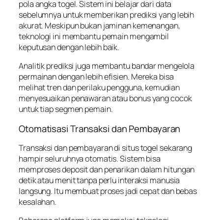
pola angka togel. Sistem ini belajar dari data
sebelumnya untuk memberikan prediksi yang lebih
akurat. Meskipun bukan jaminan kemenangan,
teknologi ini membantu pemain mengambil
keputusan dengan lebih baik.
Analitik prediksi juga membantu bandar mengelola
permainan dengan lebih efisien. Mereka bisa
melihat tren dan perilaku pengguna, kemudian
menyesuaikan penawaran atau bonus yang cocok
untuk tiap segmen pemain.
Otomatisasi Transaksi dan Pembayaran
Transaksi dan pembayaran di situs togel sekarang
hampir seluruhnya otomatis. Sistem bisa
memproses deposit dan penarikan dalam hitungan
detik atau menit tanpa perlu interaksi manusia
langsung. Itu membuat proses jadi cepat dan bebas
kesalahan.