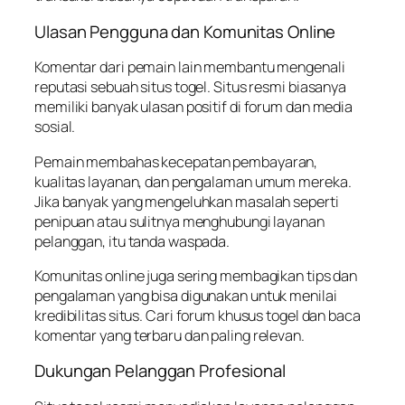
Ulasan Pengguna dan Komunitas Online
Komentar dari pemain lain membantu mengenali
reputasi sebuah situs togel. Situs resmi biasanya
memiliki banyak ulasan positif di forum dan media
sosial.
Pemain membahas kecepatan pembayaran,
kualitas layanan, dan pengalaman umum mereka.
Jika banyak yang mengeluhkan masalah seperti
penipuan atau sulitnya menghubungi layanan
pelanggan, itu tanda waspada.
Komunitas online juga sering membagikan tips dan
pengalaman yang bisa digunakan untuk menilai
kredibilitas situs. Cari forum khusus togel dan baca
komentar yang terbaru dan paling relevan.
Dukungan Pelanggan Profesional