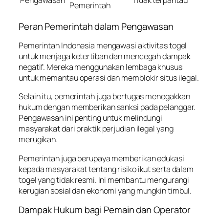
Pengawasan
Tidak terpantau
Pemerintah
Peran Pemerintah dalam Pengawasan
Pemerintah Indonesia mengawasi aktivitas togel
untuk menjaga ketertiban dan mencegah dampak
negatif. Mereka menggunakan lembaga khusus
untuk memantau operasi dan memblokir situs ilegal.
Selain itu, pemerintah juga bertugas menegakkan
hukum dengan memberikan sanksi pada pelanggar.
Pengawasan ini penting untuk melindungi
masyarakat dari praktik perjudian ilegal yang
merugikan.
Pemerintah juga berupaya memberikan edukasi
kepada masyarakat tentang risiko ikut serta dalam
togel yang tidak resmi. Ini membantu mengurangi
kerugian sosial dan ekonomi yang mungkin timbul.
Dampak Hukum bagi Pemain dan Operator