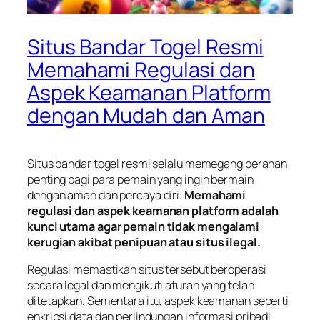
Situs Bandar Togel Resmi
Memahami Regulasi dan
Aspek Keamanan Platform
dengan Mudah dan Aman
Situs bandar togel resmi selalu memegang peranan
penting bagi para pemain yang ingin bermain
dengan aman dan percaya diri.
Memahami
regulasi dan aspek keamanan platform adalah
kunci utama agar pemain tidak mengalami
kerugian akibat penipuan atau situs ilegal.
Regulasi memastikan situs tersebut beroperasi
secara legal dan mengikuti aturan yang telah
ditetapkan. Sementara itu, aspek keamanan seperti
enkripsi data dan perlindungan informasi pribadi