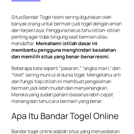
Situs Bandar Togel resmi sering digunakan oleh
banyak orang untuk bermain judi togel dengan aman
dan terpercaya. Pengguna harus tahu istilah-istilah
penting agar tidak bingung saat bermain atau
mendaftar.
Memahami istilah dasar ini
membantu pengguna menghindari kesalahan
dan memilih situs yang benar-benar resmi.
Beberapa kata seperti “pasaran,” “angka main,” dan
“tiket” sering muncul di dunia togel. Mengetahui arti
dan fungsi tiap istilah ini membuat pengalaman
bermain jadi lebih mudah dan menyenangkan.
Mereka yang sudah paham biasanya lebih cepat
menang dan tahu cara bermain yang benar.
Apa Itu Bandar Togel Online
Bandar togel online adalah situs yang menyediakan