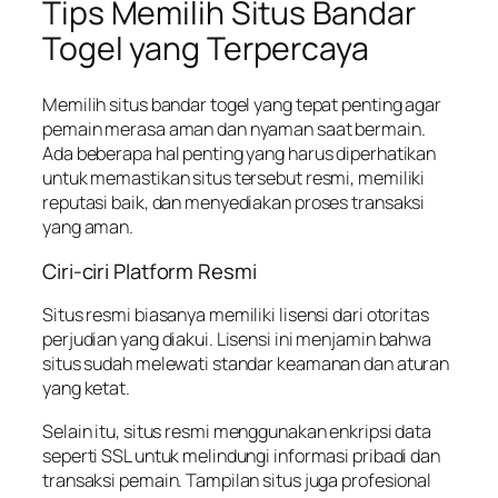
Tips Memilih Situs Bandar
Togel yang Terpercaya
Memilih situs bandar togel yang tepat penting agar
pemain merasa aman dan nyaman saat bermain.
Ada beberapa hal penting yang harus diperhatikan
untuk memastikan situs tersebut resmi, memiliki
reputasi baik, dan menyediakan proses transaksi
yang aman.
Ciri-ciri Platform Resmi
Situs resmi biasanya memiliki lisensi dari otoritas
perjudian yang diakui. Lisensi ini menjamin bahwa
situs sudah melewati standar keamanan dan aturan
yang ketat.
Selain itu, situs resmi menggunakan enkripsi data
seperti SSL untuk melindungi informasi pribadi dan
transaksi pemain. Tampilan situs juga profesional