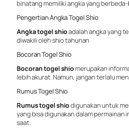
binatang memiliki angka yang berbeda-
Pengertian Angka Togel Shio
Angka togel shio
adalah angka yang ter
diwakili oleh shio tahunan
Bocoran Togel Shio
Bocoran togel shio
merupakan informa
lebih akurat. Namun, jangan terlalu me
Rumus Togel Shio
Rumus togel shio
digunakan untuk men
yang bisa digunakan dalam permainan i
saat.