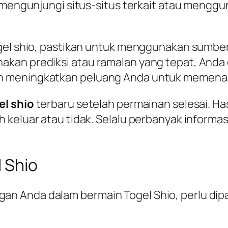
 mengunjungi situs-situs terkait atau menggun
ogel shio, pastikan untuk menggunakan sumber
akan prediksi atau ramalan yang tepat, And
n meningkatkan peluang Anda untuk memena
el shio
terbaru setelah permainan selesai. Ha
 keluar atau tidak. Selalu perbanyak informa
l Shio
Anda dalam bermain Togel Shio, perlu dipaha