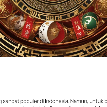
 sangat populer di Indonesia. Namun, untuk 