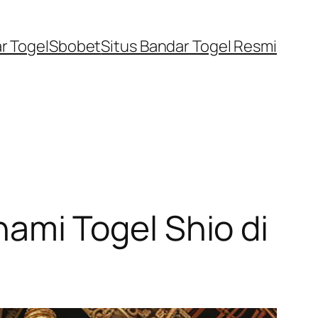
r Togel
Sbobet
Situs Bandar Togel Resmi
mi Togel Shio di