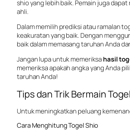
shio yang lebih baik. Pemain juga dapat
ahli.
Dalam memilih prediksi atau ramalan t
keakuratan yang baik. Dengan menggun
baik dalam memasang taruhan Anda da
Jangan lupa untuk memeriksa
hasil tog
memeriksa apakah angka yang Anda pilih
taruhan Anda!
Tips dan Trik Bermain Toge
Untuk meningkatkan peluang kemenangan 
Cara Menghitung Togel Shio