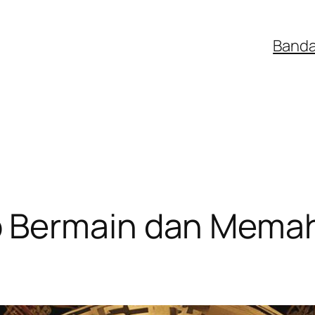
Banda
Bermain dan Memaha