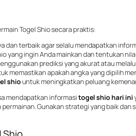
rmain Togel Shio secara praktis:
aya dan terbaik agar selalu mendapatkan infor
Shio yang ingin Anda mainkan dan tentukan nila
nggunakan prediksi yang akurat atau melalu
tuk memastikan apakah angka yang dipilih me
gel shio
untuk meningkatkan peluang kemena
isa mendapatkan informasi
togel shio hari ini
rmainan. Gunakan strategi yang baik dan se
 Shio