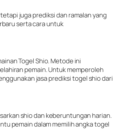
etapi juga prediksi dan ramalan yang
rbaru serta cara untuk
inan Togel Shio. Metode ini
kelahiran pemain. Untuk memperoleh
enggunakan jasa prediksi togel shio dari
sarkan shio dan keberuntungan harian.
antu pemain dalam memilih angka togel