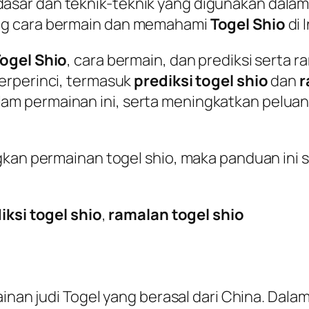
sar dan teknik-teknik yang digunakan dalam 
ng cara bermain dan memahami
Togel Shio
di 
ogel Shio
, cara bermain, dan prediksi serta 
erperinci, termasuk
prediksi togel shio
dan
r
am permainan ini, serta meningkatkan pelu
gkan permainan togel shio, maka panduan ini
iksi togel shio
,
ramalan togel shio
inan judi Togel yang berasal dari China. Dalam