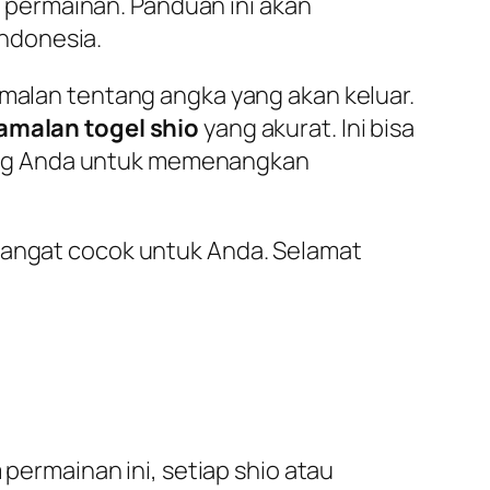
permainan. Panduan ini akan
Indonesia.
ramalan tentang angka yang akan keluar.
amalan togel shio
yang akurat. Ini bisa
ang Anda untuk memenangkan
 sangat cocok untuk Anda. Selamat
 permainan ini, setiap shio atau