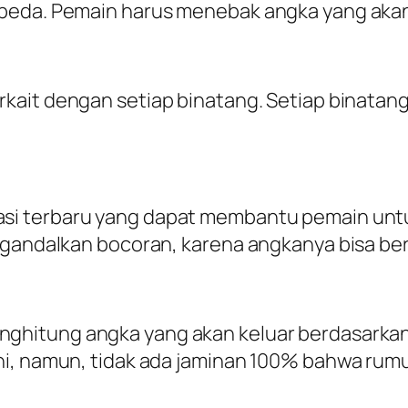
beda. Pemain harus menebak angka yang akan k
kait dengan setiap binatang. Setiap binatang 
si terbaru yang dapat membantu pemain un
ngandalkan bocoran, karena angkanya bisa ber
ghitung angka yang akan keluar berdasarkan 
ni, namun, tidak ada jaminan 100% bahwa rumu