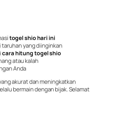
masi
togel shio hari ini
i taruhan yang diinginkan
i
cara hitung togel shio
nang atau kalah
ngan Anda
yang akurat dan meningkatkan
lalu bermain dengan bijak. Selamat