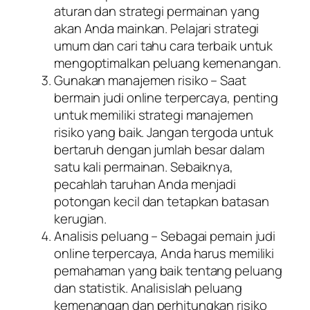
aturan dan strategi permainan yang
akan Anda mainkan. Pelajari strategi
umum dan cari tahu cara terbaik untuk
mengoptimalkan peluang kemenangan.
Gunakan manajemen risiko – Saat
bermain judi online terpercaya, penting
untuk memiliki strategi manajemen
risiko yang baik. Jangan tergoda untuk
bertaruh dengan jumlah besar dalam
satu kali permainan. Sebaiknya,
pecahlah taruhan Anda menjadi
potongan kecil dan tetapkan batasan
kerugian.
Analisis peluang – Sebagai pemain judi
online terpercaya, Anda harus memiliki
pemahaman yang baik tentang peluang
dan statistik. Analisislah peluang
kemenangan dan perhitungkan risiko