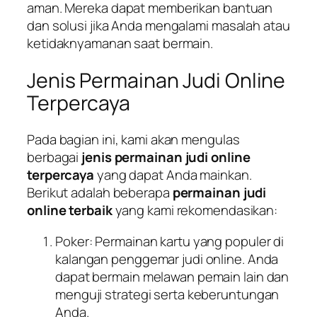
aman. Mereka dapat memberikan bantuan
dan solusi jika Anda mengalami masalah atau
ketidaknyamanan saat bermain.
Jenis Permainan Judi Online
Terpercaya
Pada bagian ini, kami akan mengulas
berbagai
jenis permainan judi online
terpercaya
yang dapat Anda mainkan.
Berikut adalah beberapa
permainan judi
online terbaik
yang kami rekomendasikan:
Poker: Permainan kartu yang populer di
kalangan penggemar judi online. Anda
dapat bermain melawan pemain lain dan
menguji strategi serta keberuntungan
Anda.