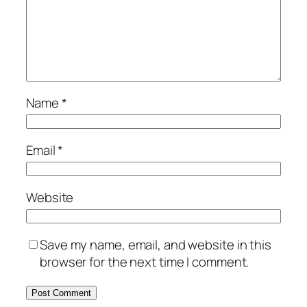
Name
*
Email
*
Website
Save my name, email, and website in this
browser for the next time I comment.