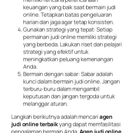
keuangan yang baik saat bermain judi
online. Tetapkan batas pengeluaran
harian dan jaga agar tetap konsisten.
Gunakan strategi yang tepat: Setiap
permainan judi online memiliki strategi
yang berbeda. Lakukan riset dan pelajari
strategi yang efektif untuk
meningkatkan peluang kemenangan
Anda.
Bermain dengan sabar: Sabar adalah
kunci dalam bermain judi online. Jangan
terburu-buru dalam mengambil
keputusan dan jangan tergoda untuk
melanggar aturan.
Langkah berikutnya adalah mencari
agen
judi online terbaik
yang dapat memfasilitasi
pengalaman bermain Anda.
Agen judi online