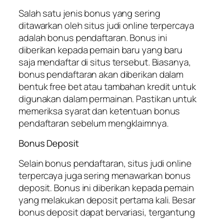
Salah satu jenis bonus yang sering
ditawarkan oleh situs judi online terpercaya
adalah bonus pendaftaran. Bonus ini
diberikan kepada pemain baru yang baru
saja mendaftar di situs tersebut. Biasanya,
bonus pendaftaran akan diberikan dalam
bentuk free bet atau tambahan kredit untuk
digunakan dalam permainan. Pastikan untuk
memeriksa syarat dan ketentuan bonus
pendaftaran sebelum mengklaimnya.
Bonus Deposit
Selain bonus pendaftaran, situs judi online
terpercaya juga sering menawarkan bonus
deposit. Bonus ini diberikan kepada pemain
yang melakukan deposit pertama kali. Besar
bonus deposit dapat bervariasi, tergantung