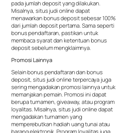
pada jumlah deposit yang dilakukan.
Misalnya, situs judi online dapat
menawarkan bonus deposit sebesar 100%
dari jumlah deposit pertama. Sama seperti
bonus pendaftaran, pastikan untuk
membaca syarat dan ketentuan bonus
deposit sebelum mengklaimnya.
Promosi Lainnya
Selain bonus pendaftaran dan bonus
deposit, situs judi online terpercaya juga
sering mengadakan promosi lainnya untuk
memanjakan pemain. Promosi ini dapat
berupa turnamen, giveaway, atau program
loyalitas. Misalnya, situs judi online dapat
mengadakan turnamen yang
memperebutkan hadiah uang tunai atau
barang elektronik. Program loyalitas juga