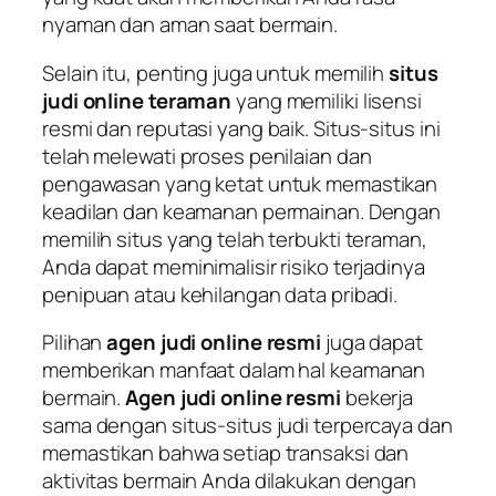
nyaman dan aman saat bermain.
Selain itu, penting juga untuk memilih
situs
judi online teraman
yang memiliki lisensi
resmi dan reputasi yang baik. Situs-situs ini
telah melewati proses penilaian dan
pengawasan yang ketat untuk memastikan
keadilan dan keamanan permainan. Dengan
memilih situs yang telah terbukti teraman,
Anda dapat meminimalisir risiko terjadinya
penipuan atau kehilangan data pribadi.
Pilihan
agen judi online resmi
juga dapat
memberikan manfaat dalam hal keamanan
bermain.
Agen judi online resmi
bekerja
sama dengan situs-situs judi terpercaya dan
memastikan bahwa setiap transaksi dan
aktivitas bermain Anda dilakukan dengan