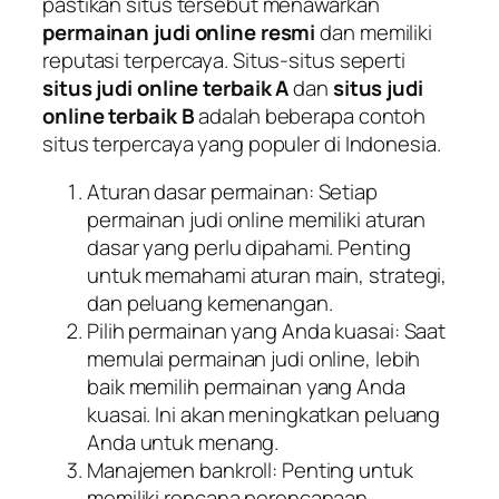
pastikan situs tersebut menawarkan
permainan judi online resmi
dan memiliki
reputasi terpercaya. Situs-situs seperti
situs judi online terbaik A
dan
situs judi
online terbaik B
adalah beberapa contoh
situs terpercaya yang populer di Indonesia.
Aturan dasar permainan: Setiap
permainan judi online memiliki aturan
dasar yang perlu dipahami. Penting
untuk memahami aturan main, strategi,
dan peluang kemenangan.
Pilih permainan yang Anda kuasai: Saat
memulai permainan judi online, lebih
baik memilih permainan yang Anda
kuasai. Ini akan meningkatkan peluang
Anda untuk menang.
Manajemen bankroll: Penting untuk
memiliki rencana perencanaan