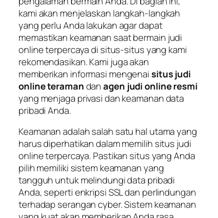
pengalaman bermain Anda. Di bagian ini,
kami akan menjelaskan langkah-langkah
yang perlu Anda lakukan agar dapat
memastikan keamanan saat bermain judi
online terpercaya di situs-situs yang kami
rekomendasikan. Kami juga akan
memberikan informasi mengenai
situs judi
online teraman
dan
agen judi online resmi
yang menjaga privasi dan keamanan data
pribadi Anda.
Keamanan adalah salah satu hal utama yang
harus diperhatikan dalam memilih situs judi
online terpercaya. Pastikan situs yang Anda
pilih memiliki sistem keamanan yang
tangguh untuk melindungi data pribadi
Anda, seperti enkripsi SSL dan perlindungan
terhadap serangan cyber. Sistem keamanan
yang kuat akan memberikan Anda rasa