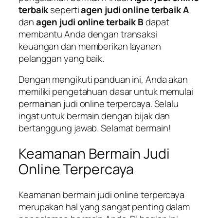
terbaik
seperti
agen judi online terbaik A
dan
agen judi online terbaik B
dapat
membantu Anda dengan transaksi
keuangan dan memberikan layanan
pelanggan yang baik.
Dengan mengikuti panduan ini, Anda akan
memiliki pengetahuan dasar untuk memulai
permainan judi online terpercaya. Selalu
ingat untuk bermain dengan bijak dan
bertanggung jawab. Selamat bermain!
Keamanan Bermain Judi
Online Terpercaya
Keamanan bermain judi online terpercaya
merupakan hal yang sangat penting dalam