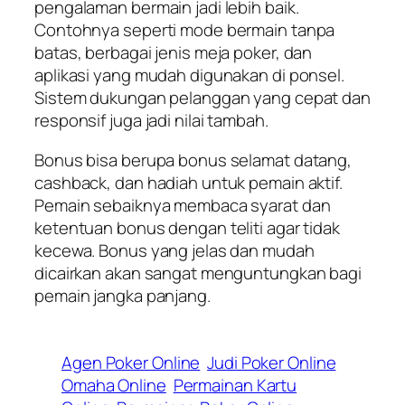
pengalaman bermain jadi lebih baik.
Contohnya seperti mode bermain tanpa
batas, berbagai jenis meja poker, dan
aplikasi yang mudah digunakan di ponsel.
Sistem dukungan pelanggan yang cepat dan
responsif juga jadi nilai tambah.
Bonus bisa berupa bonus selamat datang,
cashback, dan hadiah untuk pemain aktif.
Pemain sebaiknya membaca syarat dan
ketentuan bonus dengan teliti agar tidak
kecewa. Bonus yang jelas dan mudah
dicairkan akan sangat menguntungkan bagi
pemain jangka panjang.
Agen Poker Online
Judi Poker Online
Omaha Online
Permainan Kartu