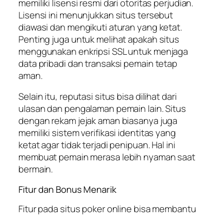
memiliki lisensi resmi dari otoritas perjudian.
Lisensi ini menunjukkan situs tersebut
diawasi dan mengikuti aturan yang ketat.
Penting juga untuk melihat apakah situs
menggunakan enkripsi SSL untuk menjaga
data pribadi dan transaksi pemain tetap
aman.
Selain itu, reputasi situs bisa dilihat dari
ulasan dan pengalaman pemain lain. Situs
dengan rekam jejak aman biasanya juga
memiliki sistem verifikasi identitas yang
ketat agar tidak terjadi penipuan. Hal ini
membuat pemain merasa lebih nyaman saat
bermain.
Fitur dan Bonus Menarik
Fitur pada situs poker online bisa membantu