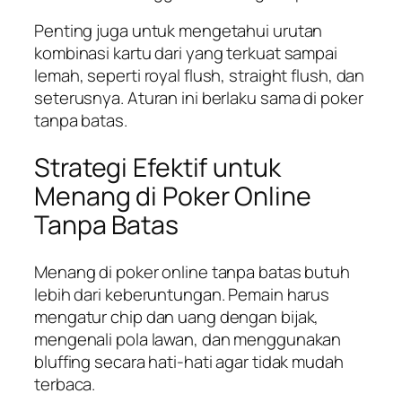
Penting juga untuk mengetahui urutan
kombinasi kartu dari yang terkuat sampai
lemah, seperti royal flush, straight flush, dan
seterusnya. Aturan ini berlaku sama di poker
tanpa batas.
Strategi Efektif untuk
Menang di Poker Online
Tanpa Batas
Menang di poker online tanpa batas butuh
lebih dari keberuntungan. Pemain harus
mengatur chip dan uang dengan bijak,
mengenali pola lawan, dan menggunakan
bluffing secara hati-hati agar tidak mudah
terbaca.