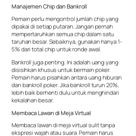
Manajemen Chip dan Bankroll
Pemain perlu mengontrol jumlah chip yang
dipakai di setiap putaran. Jangan pernah
mempertaruhkan semua chip dalam satu
taruhan besar. Sebaiknya, gunakan hanya 1-
5% dari total chip untuk ronde awal.
Bankroll juga penting. Ini adalah uang yang
disisihkan khusus untuk bermain poker.
Pemain harus pisahkan antara uang hiburan
dan bankroll poker. Jika bankroll turun 20%,
lebih baik berhenti dulu untuk menghindari
kekalahan besar.
Membaca Lawan di Meja Virtual
Membaca lawan di meja virtual sulit tanpa
ekspresi wajah atau suara. Pemain harus