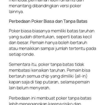
menantang dibandingkan versi poker
lainnya.
Perbedaan Poker Biasa dan Tanpa Batas
Poker biasa biasanya memiliki batas taruhan
yang sudah ditentukan, seperti batas kecil
dan besar. Pemain hanya boleh bertaruh
atau menaikkan sampai jumlah tertentu pada
setiap ronde.
Sementara itu, poker tanpa batas tidak
membatasi kenaikan taruhan. Pemain bisa
bertaruh semua chip yang dimiliki (all-in)
kapan saja di tiap putaran, selama pemain
lain belum menyerah.
Perbedaan ini membuat poker tanpa batas
lebih menegangkan karena risiko dan