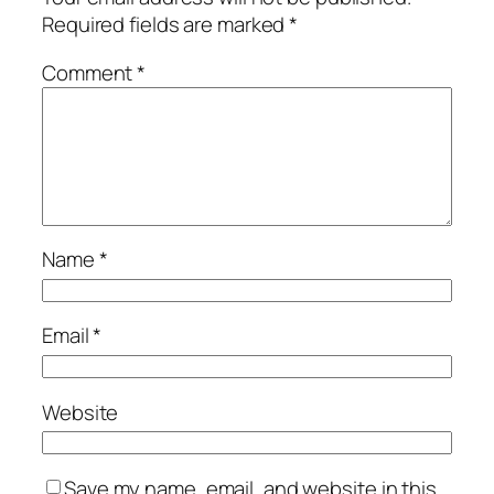
Required fields are marked
*
Comment
*
Name
*
Email
*
Website
Save my name, email, and website in this