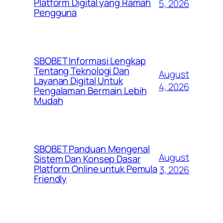
Platform Digital yang Ramah
5, 2026
Pengguna
SBOBET Informasi Lengkap
Tentang Teknologi Dan
August
Layanan Digital Untuk
4, 2026
Pengalaman Bermain Lebih
Mudah
SBOBET Panduan Mengenal
August
Sistem Dan Konsep Dasar
Platform Online untuk Pemula
3, 2026
Friendly