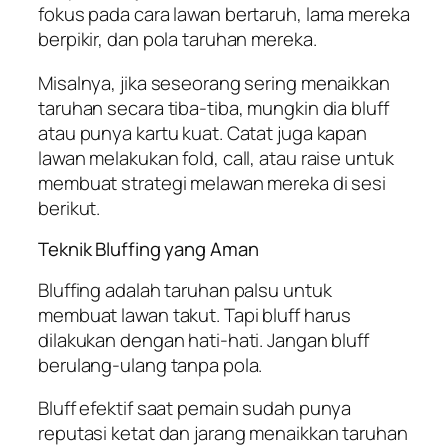
fokus pada cara lawan bertaruh, lama mereka
berpikir, dan pola taruhan mereka.
Misalnya, jika seseorang sering menaikkan
taruhan secara tiba-tiba, mungkin dia bluff
atau punya kartu kuat. Catat juga kapan
lawan melakukan fold, call, atau raise untuk
membuat strategi melawan mereka di sesi
berikut.
Teknik Bluffing yang Aman
Bluffing adalah taruhan palsu untuk
membuat lawan takut. Tapi bluff harus
dilakukan dengan hati-hati. Jangan bluff
berulang-ulang tanpa pola.
Bluff efektif saat pemain sudah punya
reputasi ketat dan jarang menaikkan taruhan