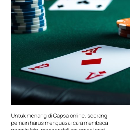
Untuk menang di Capsa online, seorang
pemain harus menguasai cara membaca