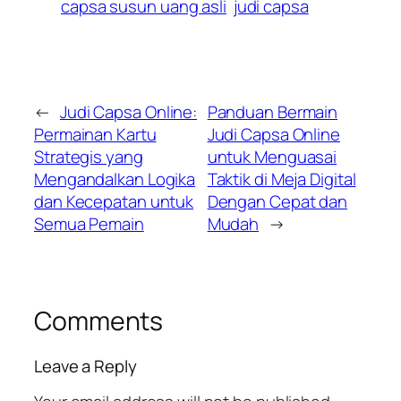
capsa susun uang asli
judi capsa
←
Judi Capsa Online:
Panduan Bermain
Permainan Kartu
Judi Capsa Online
Strategis yang
untuk Menguasai
Mengandalkan Logika
Taktik di Meja Digital
dan Kecepatan untuk
Dengan Cepat dan
Semua Pemain
Mudah
→
Comments
Leave a Reply