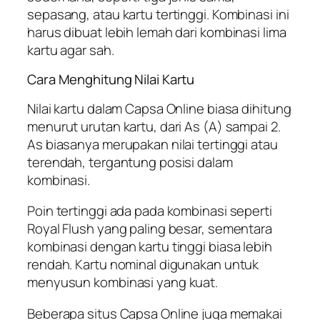
sepasang, atau kartu tertinggi. Kombinasi ini
harus dibuat lebih lemah dari kombinasi lima
kartu agar sah.
Cara Menghitung Nilai Kartu
Nilai kartu dalam Capsa Online biasa dihitung
menurut urutan kartu, dari As (A) sampai 2.
As biasanya merupakan nilai tertinggi atau
terendah, tergantung posisi dalam
kombinasi.
Poin tertinggi ada pada kombinasi seperti
Royal Flush yang paling besar, sementara
kombinasi dengan kartu tinggi biasa lebih
rendah. Kartu nominal digunakan untuk
menyusun kombinasi yang kuat.
Beberapa situs Capsa Online juga memakai