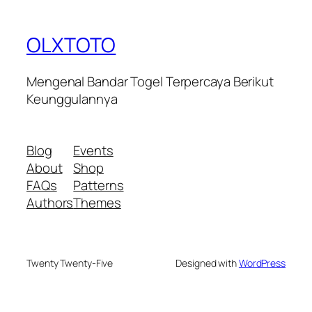
OLXTOTO
Mengenal Bandar Togel Terpercaya Berikut
Keunggulannya
Blog
Events
About
Shop
FAQs
Patterns
Authors
Themes
Twenty Twenty-Five
Designed with
WordPress