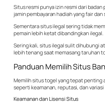
Situs resmi punya izin resmi dari badan 
jamin pembayaran hadiah yang fair dan 
Sementara situs ilegal sering tidak m
pemain lebih ketat dibandingkan ilegal.
Sering kali, situs ilegal sulit dihubung
lebih tenang saat memasang taruhan to
Panduan Memilih Situs Ban
Memilih situs togel yang tepat penting
seperti keamanan, reputasi, dan variasi
Keamanan dan Lisensi Situs