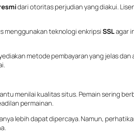
 resmi
dari otoritas perjudian yang diakui. Lis
us menggunakan teknologi enkripsi
SSL
agar i
enyediakan metode pembayaran yang jelas dan a
i.
ntu menilai kualitas situs. Pemain sering b
adilan permainan.
sanya lebih dapat dipercaya. Namun, perhati
a.