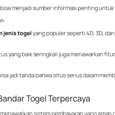
 bisa menjadi sumber informasi penting untu
an
 jenis togel
yang populer seperti 4D, 3D, dan
itus yang baik seringkali juga menawarkan fit
isa jadi tanda bahwa situs serius dalam me
 Bandar Togel Terpercaya
ya menawarkan sistem pembayaran yang aman 