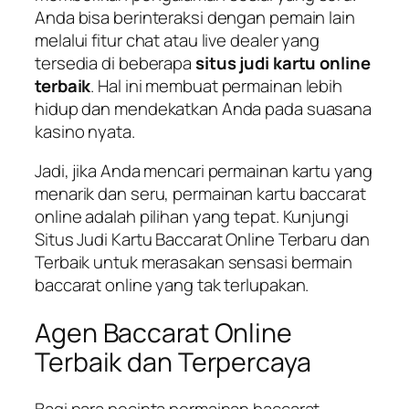
Anda bisa berinteraksi dengan pemain lain
melalui fitur chat atau live dealer yang
tersedia di beberapa
situs judi kartu online
terbaik
. Hal ini membuat permainan lebih
hidup dan mendekatkan Anda pada suasana
kasino nyata.
Jadi, jika Anda mencari permainan kartu yang
menarik dan seru, permainan kartu baccarat
online adalah pilihan yang tepat. Kunjungi
Situs Judi Kartu Baccarat Online Terbaru dan
Terbaik untuk merasakan sensasi bermain
baccarat online yang tak terlupakan.
Agen Baccarat Online
Terbaik dan Terpercaya