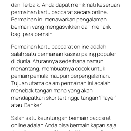
dan Terbaik, Anda dapat menikmati keseruan
permainan kartu baccarat secara online.
Permainan ini menawarkan pengalaman
bermain yang mengasyikkan dan menarik
bagi para pemain.
Permainan kartu baccarat online adalah
salah satu permainan kasino paling populer
di dunia. Aturannya sederhana namun
menantang, membuatnya cocok untuk
pemain pemula maupun berpengalaman.
Tujuan utama dalam permainan ini adalah
menebak tangan mana yang akan
mendapatkan skor tertinggi, tangan ‘Player’
atau ‘Banker’.
Salah satu keuntungan bermain baccarat
online adalah Anda bisa bermain kapan saja