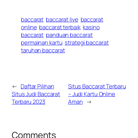
baccarat
baccarat live
baccarat
online
baccarat terbaik
kasino
baccarat
panduan baccarat
permainan kartu
strategi baccarat
taruhan baccarat
←
Daftar Pilihan
Situs Baccarat Terbaru
Situs Judi Baccarat
– Judi Kartu Online
Terbaru 2023
Aman
→
Comments