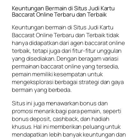
Keuntungan Bermain di Situs Judi Kartu
Baccarat Online Terbaru dan Terbaik
Keuntungan bermain di Situs Judi Kartu
Baccarat Online Terbaru dan Terbaik tidak
hanya didapatkan dari agen baccarat online
terbaik, tetapi juga dari fitur-fitur unggulan
yang disediakan. Dengan beragam variasi
permainan baccarat online yang tersedia,
pemain memiliki kesempatan untuk
mengeksplorasi berbagai strategi dan gaya
bermain yang berbeda.
Situs ini juga menawarkan bonus dan
promosi menarik bagi para pemain, seperti
bonus deposit, cashback, dan hadiah
khusus. Hal ini memberikan peluang untuk
mendapatkan lebih banyak keuntungan dan