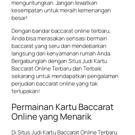
menguntungkan. Jangan lewatkan
kesempatan untuk meraih kemenangan
besar!
Dengan bandar baccarat online terbaru,
Anda bisa merasakan sensasi bermain
baccarat yang seru dan mendebarkan
langsung dari kenyamanan rumah Anda.
Bergabunglah dengan Situs Judi Kartu
Baccarat Online Terbaru dan Terbaik
sekarang untuk mendapatkan pengalaman
perjudian baccarat online yang tak
terlupakan!
Permainan Kartu Baccarat
Online yang Menarik
Di Situs Judi Kartu Baccarat Online Terbaru