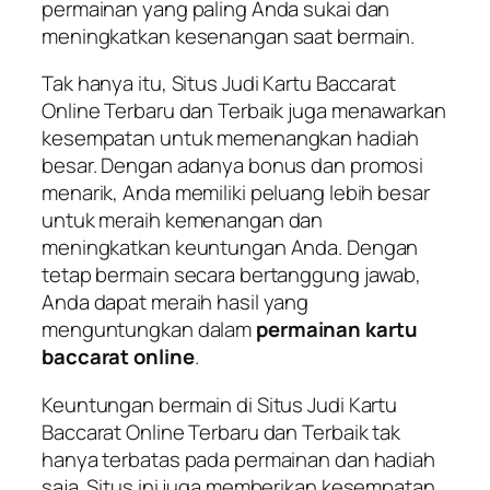
permainan yang paling Anda sukai dan
meningkatkan kesenangan saat bermain.
Tak hanya itu, Situs Judi Kartu Baccarat
Online Terbaru dan Terbaik juga menawarkan
kesempatan untuk memenangkan hadiah
besar. Dengan adanya bonus dan promosi
menarik, Anda memiliki peluang lebih besar
untuk meraih kemenangan dan
meningkatkan keuntungan Anda. Dengan
tetap bermain secara bertanggung jawab,
Anda dapat meraih hasil yang
menguntungkan dalam
permainan kartu
baccarat online
.
Keuntungan bermain di Situs Judi Kartu
Baccarat Online Terbaru dan Terbaik tak
hanya terbatas pada permainan dan hadiah
saja. Situs ini juga memberikan kesempatan