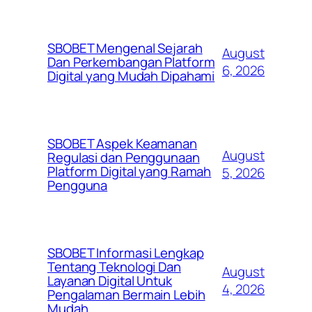
SBOBET Mengenal Sejarah
August
Dan Perkembangan Platform
6, 2026
Digital yang Mudah Dipahami
SBOBET Aspek Keamanan
August
Regulasi dan Penggunaan
Platform Digital yang Ramah
5, 2026
Pengguna
SBOBET Informasi Lengkap
Tentang Teknologi Dan
August
Layanan Digital Untuk
4, 2026
Pengalaman Bermain Lebih
Mudah