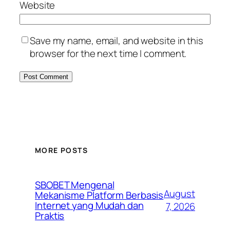
Website
Save my name, email, and website in this
browser for the next time I comment.
MORE POSTS
SBOBET Mengenal
August
Mekanisme Platform Berbasis
Internet yang Mudah dan
7, 2026
Praktis