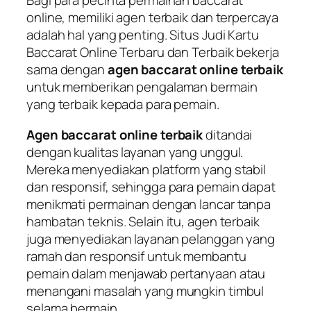
Bagi para pecinta permainan baccarat
online, memiliki agen terbaik dan terpercaya
adalah hal yang penting. Situs Judi Kartu
Baccarat Online Terbaru dan Terbaik bekerja
sama dengan
agen baccarat online terbaik
untuk memberikan pengalaman bermain
yang terbaik kepada para pemain.
Agen baccarat online terbaik
ditandai
dengan kualitas layanan yang unggul.
Mereka menyediakan platform yang stabil
dan responsif, sehingga para pemain dapat
menikmati permainan dengan lancar tanpa
hambatan teknis. Selain itu, agen terbaik
juga menyediakan layanan pelanggan yang
ramah dan responsif untuk membantu
pemain dalam menjawab pertanyaan atau
menangani masalah yang mungkin timbul
selama bermain.