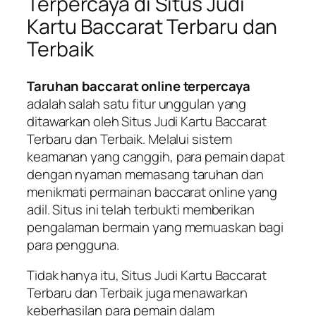
Terpercaya di Situs Judi
Kartu Baccarat Terbaru dan
Terbaik
Taruhan baccarat online terpercaya
adalah salah satu fitur unggulan yang
ditawarkan oleh Situs Judi Kartu Baccarat
Terbaru dan Terbaik. Melalui sistem
keamanan yang canggih, para pemain dapat
dengan nyaman memasang taruhan dan
menikmati permainan baccarat online yang
adil. Situs ini telah terbukti memberikan
pengalaman bermain yang memuaskan bagi
para pengguna.
Tidak hanya itu, Situs Judi Kartu Baccarat
Terbaru dan Terbaik juga menawarkan
keberhasilan para pemain dalam