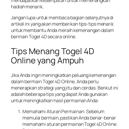
mendapatkan kesempatan untuk memenangkan
hadiah menarik.
Jangan lupa untuk membaca bagian selanjutnya di
artikel ini yang akan memberikan tips-tips menarik
untuk membantu Anda meraih kemenangan dalam
bermain Togel 4D secara online.
Tips Menang Togel 4D
Online yang Ampuh
Jika Anda ingin meningkatkan peluang kemenangan
dalam bermain Togel 4D Online, Anda perlu
menerapkan strategi yang jitu dan cerdas. Berikut ini
adalah beberapa tips yang dapat Anda gunakan
untuk meningkatkan hasil permainan Anda:
Memahami Aturan Permainan: Sebelum
memulai bermain, pastikan Anda benar-benar
memahami aturan permainan Togel 4D Online.