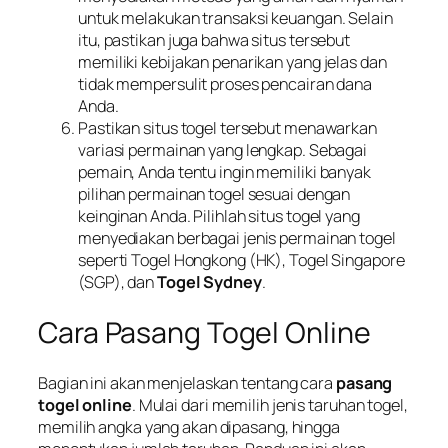
untuk melakukan transaksi keuangan. Selain
itu, pastikan juga bahwa situs tersebut
memiliki kebijakan penarikan yang jelas dan
tidak mempersulit proses pencairan dana
Anda.
Pastikan situs togel tersebut menawarkan
variasi permainan yang lengkap. Sebagai
pemain, Anda tentu ingin memiliki banyak
pilihan permainan togel sesuai dengan
keinginan Anda. Pilihlah situs togel yang
menyediakan berbagai jenis permainan togel
seperti Togel Hongkong (HK), Togel Singapore
(SGP), dan
Togel Sydney
.
Cara Pasang Togel Online
Bagian ini akan menjelaskan tentang cara
pasang
togel online
. Mulai dari memilih jenis taruhan togel,
memilih angka yang akan dipasang, hingga