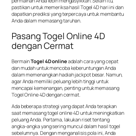
permainan Anda lebih mengasyikkan. Selain itu,
pastikan untuk memeriksa hasil Togel 4D hari ini dan
dapatkan prediksi yang terpercaya untuk membantu
Anda dalam memasang taruhan.
Pasang Togel Online 4D
dengan Cermat
Bermain
Togel 4D online
adalah cara yang cepat
dan mudah untuk mencoba keberuntungan Anda
dalam memenangkan hadiah jackpot besar. Namun,
agar Anda memiliki peluang lebih tinggi untuk
mencapai kemenangan, penting untuk memasang
Togel Online 4D dengan cermat.
Ada beberapa strategi yang dapat Anda terapkan
saat memasang togel online 4D untuk meningkatkan
peluang Anda. Pertama, lakukan riset tentang
angka-angka yang sering muncul dalam hasil togel
sebelumnya. Dengan menganalisis pola ini, Anda