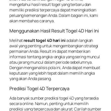
mengetahui hasil result togel yang terbaru dan
memiliki prediksi terpercaya dapat meningkatkan
peluang kemenangan Anda. Dalam bagian ini, kami
akan membahas caranya.
Menggunakan Hasil Result Togel 4D Hari Ini
Melihat
result togel 4D hari ini
adalah langkah
awal yang penting untuk mengembangkan strategi
permainan Anda. Result ini dapat memberikan
informasi tentang angka-angka yang sering muncul
atau jarang muncul dalam periode sebelumnya.
Dengan menganalisis pola ini, Anda dapat membuat
keputusan yang lebih tepat dalam memilih angka
yang akan Anda pasang.
Prediksi Togel 4D Terpercaya
Ada banyak sumber prediksi togel 4D yang tersedia
secara online. Namun, penting untuk memilih
prediksi yang terpercaya dan akurat. Carilah sumber