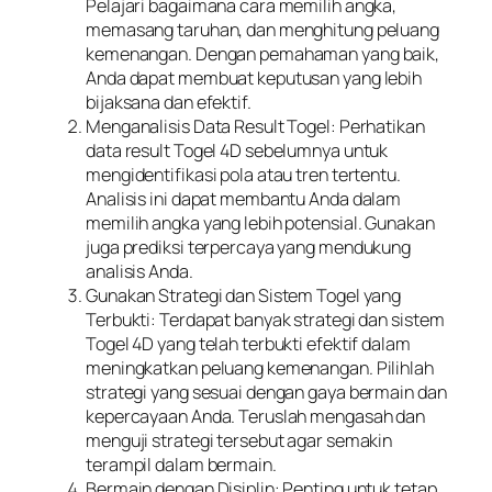
Pelajari bagaimana cara memilih angka,
memasang taruhan, dan menghitung peluang
kemenangan. Dengan pemahaman yang baik,
Anda dapat membuat keputusan yang lebih
bijaksana dan efektif.
Menganalisis Data Result Togel: Perhatikan
data result Togel 4D sebelumnya untuk
mengidentifikasi pola atau tren tertentu.
Analisis ini dapat membantu Anda dalam
memilih angka yang lebih potensial. Gunakan
juga prediksi terpercaya yang mendukung
analisis Anda.
Gunakan Strategi dan Sistem Togel yang
Terbukti: Terdapat banyak strategi dan sistem
Togel 4D yang telah terbukti efektif dalam
meningkatkan peluang kemenangan. Pilihlah
strategi yang sesuai dengan gaya bermain dan
kepercayaan Anda. Teruslah mengasah dan
menguji strategi tersebut agar semakin
terampil dalam bermain.
Bermain dengan Disiplin: Penting untuk tetap