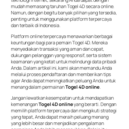
mudah memasang taruhan Togel 4D secara online.
Namun, dengan begitu banyak pilihan yang tersedia,
penting untuk menggunakan platform terpercaya
dan terbaik di Indonesia.
Platform online terpercaya menawarkan berbagai
keuntungan bagi para pemain Togel 4D. Mereka
menyediakan transaksi yang aman dan cepat,
dukungan pelanggan yang responsif, serta sistem
keamanan yang ketat untuk melindungi data pribadi
Anda. Dalam artikel ini, kami akan memandu Anda
melalui proses pendaftaran dan memberikan tips
agar Anda dapat meningkatkan peluang Anda untuk
menang dalam permainan
Togel 4D online
.
Jangan lewatkan kesempatan untuk mendapatkan
kemenangan
Togel 4D online
yang berarti. Dengan
memilih platform terpercaya dan mengikuti strategi
yang tepat, Anda dapat meraih peluang menang
yang lebih besar dan menjadikan pengalaman