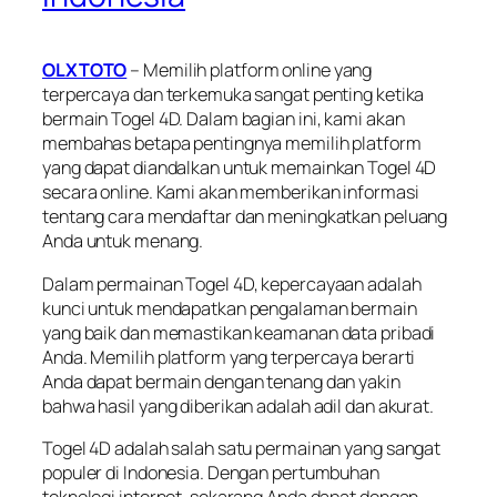
OLXTOTO
– Memilih platform online yang
terpercaya dan terkemuka sangat penting ketika
bermain Togel 4D. Dalam bagian ini, kami akan
membahas betapa pentingnya memilih platform
yang dapat diandalkan untuk memainkan Togel 4D
secara online. Kami akan memberikan informasi
tentang cara mendaftar dan meningkatkan peluang
Anda untuk menang.
Dalam permainan Togel 4D, kepercayaan adalah
kunci untuk mendapatkan pengalaman bermain
yang baik dan memastikan keamanan data pribadi
Anda. Memilih platform yang terpercaya berarti
Anda dapat bermain dengan tenang dan yakin
bahwa hasil yang diberikan adalah adil dan akurat.
Togel 4D adalah salah satu permainan yang sangat
populer di Indonesia. Dengan pertumbuhan
teknologi internet, sekarang Anda dapat dengan