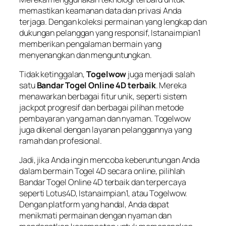
memastikan keamanan data dan privasi Anda
terjaga. Dengan koleksi permainan yang lengkap dan
dukungan pelanggan yang responsif, Istanaimpian1
memberikan pengalaman bermain yang
menyenangkan dan menguntungkan.
Tidak ketinggalan,
Togelwow
juga menjadi salah
satu
Bandar Togel Online 4D terbaik
. Mereka
menawarkan berbagai fitur unik, seperti sistem
jackpot progresif dan berbagai pilihan metode
pembayaran yang aman dan nyaman. Togelwow
juga dikenal dengan layanan pelanggannya yang
ramah dan profesional.
Jadi, jika Anda ingin mencoba keberuntungan Anda
dalam bermain Togel 4D secara online, pilihlah
Bandar Togel Online 4D terbaik dan terpercaya
seperti Lotus4D, Istanaimpian1, atau Togelwow.
Dengan platform yang handal, Anda dapat
menikmati permainan dengan nyaman dan