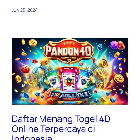
July 26, 2024
Daftar Menang Togel 4D
Online Terpercaya di
Indonesia