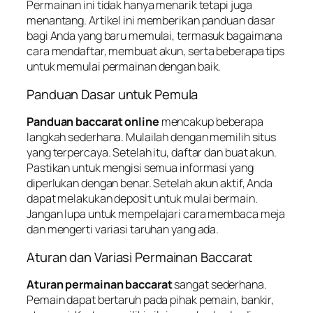
Permainan ini tidak hanya menarik tetapi juga
menantang. Artikel ini memberikan panduan dasar
bagi Anda yang baru memulai, termasuk bagaimana
cara mendaftar, membuat akun, serta beberapa tips
untuk memulai permainan dengan baik.
Panduan Dasar untuk Pemula
Panduan baccarat online
mencakup beberapa
langkah sederhana. Mulailah dengan memilih situs
yang terpercaya. Setelah itu, daftar dan buat akun.
Pastikan untuk mengisi semua informasi yang
diperlukan dengan benar. Setelah akun aktif, Anda
dapat melakukan deposit untuk mulai bermain.
Jangan lupa untuk mempelajari cara membaca meja
dan mengerti variasi taruhan yang ada.
Aturan dan Variasi Permainan Baccarat
Aturan permainan baccarat
sangat sederhana.
Pemain dapat bertaruh pada pihak pemain, bankir,