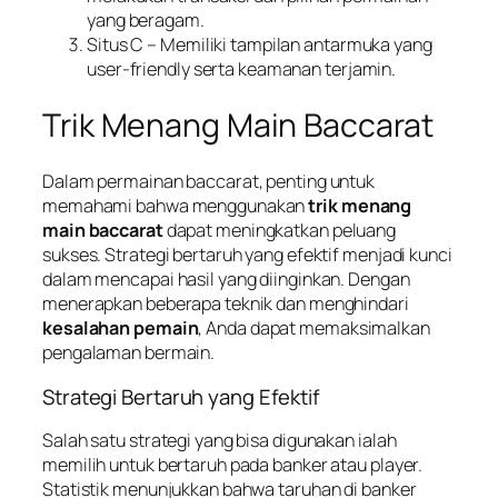
yang beragam.
Situs C – Memiliki tampilan antarmuka yang
user-friendly serta keamanan terjamin.
Trik Menang Main Baccarat
Dalam permainan baccarat, penting untuk
memahami bahwa menggunakan
trik menang
main baccarat
dapat meningkatkan peluang
sukses. Strategi bertaruh yang efektif menjadi kunci
dalam mencapai hasil yang diinginkan. Dengan
menerapkan beberapa teknik dan menghindari
kesalahan pemain
, Anda dapat memaksimalkan
pengalaman bermain.
Strategi Bertaruh yang Efektif
Salah satu strategi yang bisa digunakan ialah
memilih untuk bertaruh pada banker atau player.
Statistik menunjukkan bahwa taruhan di banker