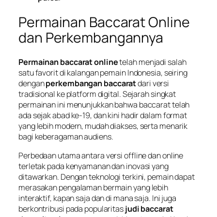
Permainan Baccarat Online
dan Perkembangannya
Permainan baccarat online
telah menjadi salah
satu favorit di kalangan pemain Indonesia, seiring
dengan
perkembangan baccarat
dari versi
tradisional ke platform digital. Sejarah singkat
permainan ini menunjukkan bahwa baccarat telah
ada sejak abad ke-19, dan kini hadir dalam format
yang lebih modern, mudah diakses, serta menarik
bagi keberagaman audiens.
Perbedaan utama antara versi offline dan online
terletak pada kenyamanan dan inovasi yang
ditawarkan. Dengan teknologi terkini, pemain dapat
merasakan pengalaman bermain yang lebih
interaktif, kapan saja dan di mana saja. Ini juga
berkontribusi pada popularitas
judi baccarat