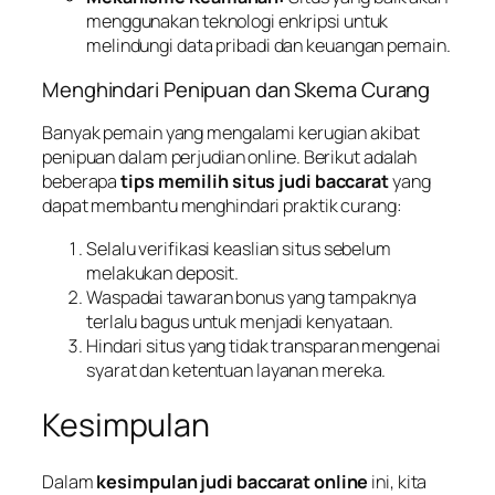
menggunakan teknologi enkripsi untuk
melindungi data pribadi dan keuangan pemain.
Menghindari Penipuan dan Skema Curang
Banyak pemain yang mengalami kerugian akibat
penipuan dalam perjudian online. Berikut adalah
beberapa
tips memilih situs judi baccarat
yang
dapat membantu menghindari praktik curang:
Selalu verifikasi keaslian situs sebelum
melakukan deposit.
Waspadai tawaran bonus yang tampaknya
terlalu bagus untuk menjadi kenyataan.
Hindari situs yang tidak transparan mengenai
syarat dan ketentuan layanan mereka.
Kesimpulan
Dalam
kesimpulan judi baccarat online
ini, kita