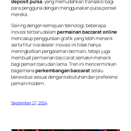
deposit pulsa
, yang memudahkan transaksi bagi
para pengguna dengan menggunakan pulsa ponsel
mereka.
Seiring dengan kemajuan teknologi, beberapa
inovasi terbaru dalam
permainan baccarat online
mencakup penggunaan grafik yang lebih menarik
serta fitur live dealer. Inovasi ini tidak hanya
meningkatkan pengalaman bermain, tetapi juga
membuat permainan baccarat semakin menarik
bagi pemain baru dan lama. Tren ini mencerminkan
bagaimana
perkembangan baccarat
selalu
berevolusi sesuai dengan kebutuhan dan preferensi
pemain modern.
September 27, 2024