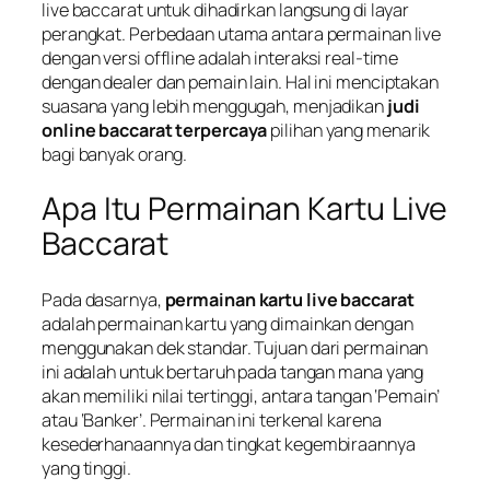
live baccarat untuk dihadirkan langsung di layar
perangkat. Perbedaan utama antara permainan live
dengan versi offline adalah interaksi real-time
dengan dealer dan pemain lain. Hal ini menciptakan
suasana yang lebih menggugah, menjadikan
judi
online baccarat terpercaya
pilihan yang menarik
bagi banyak orang.
Apa Itu Permainan Kartu Live
Baccarat
Pada dasarnya,
permainan kartu live baccarat
adalah permainan kartu yang dimainkan dengan
menggunakan dek standar. Tujuan dari permainan
ini adalah untuk bertaruh pada tangan mana yang
akan memiliki nilai tertinggi, antara tangan ‘Pemain’
atau ‘Banker’. Permainan ini terkenal karena
kesederhanaannya dan tingkat kegembiraannya
yang tinggi.