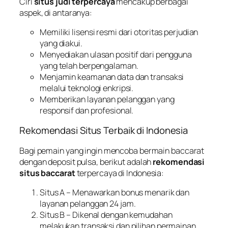
Ciri
situs judi terpercaya
mencakup berbagai
aspek, di antaranya:
Memiliki lisensi resmi dari otoritas perjudian
yang diakui.
Menyediakan ulasan positif dari pengguna
yang telah berpengalaman.
Menjamin keamanan data dan transaksi
melalui teknologi enkripsi.
Memberikan layanan pelanggan yang
responsif dan profesional.
Rekomendasi Situs Terbaik di Indonesia
Bagi pemain yang ingin mencoba bermain baccarat
dengan deposit pulsa, berikut adalah
rekomendasi
situs baccarat
terpercaya di Indonesia:
Situs A – Menawarkan bonus menarik dan
layanan pelanggan 24 jam.
Situs B – Dikenal dengan kemudahan
melakukan transaksi dan pilihan permainan