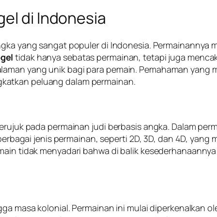
el di Indonesia
 angka yang sangat populer di Indonesia. Permainann
ogel
tidak hanya sebatas permainan, tetapi juga menc
galaman yang unik bagi para pemain. Pemahaman yan
katkan peluang dalam permainan.
erujuk pada permainan judi berbasis angka. Dalam perma
i berbagai jenis permainan, seperti 2D, 3D, dan 4D, ya
emain tidak menyadari bahwa di balik kesederhanaanny
gga masa kolonial. Permainan ini mulai diperkenalkan o