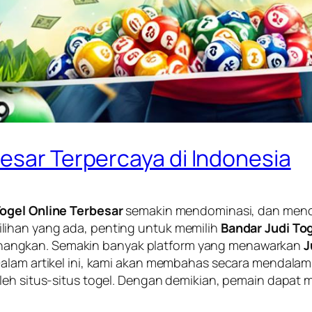
esar Terpercaya di Indonesia
ogel Online Terbesar
semakin mendominasi, dan menci
lihan yang ada, penting untuk memilih
Bandar Judi To
angkan. Semakin banyak platform yang menawarkan
J
alam artikel ini, kami akan membahas secara mendalam 
leh situs-situs togel. Dengan demikian, pemain dapat