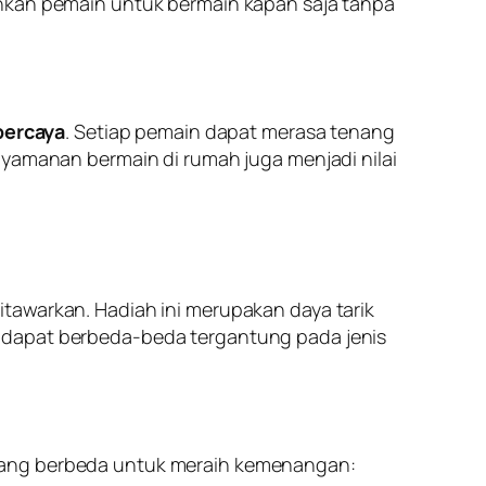
inkan pemain untuk bermain kapan saja tanpa
rpercaya
. Setiap pemain dapat merasa tenang
nyamanan bermain di rumah juga menjadi nilai
tawarkan. Hadiah ini merupakan daya tarik
t dapat berbeda-beda tergantung pada jenis
uang berbeda untuk meraih kemenangan: