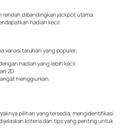
ih rendah dibandingkan jackpot utama.
endapatkan hadiah kecil.
pa variasi taruhan yang populer:
engan hadiah yang lebih kecil.
an 2D.
sangat menggiurkan.
aknya pilihan yang tersedia, mengidentifikasi
jelaskan kriteria dan tips yang penting untuk