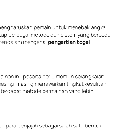
ya mengharuskan pemain untuk menebak angka
akup berbagai metode dan sistem yang berbeda
g mendalam mengenai
pengertian togel
inan ini, peserta perlu memilih serangkaian
ng masing-masing menawarkan tingkat kesulitan
a terdapat metode permainan yang lebih
leh para penjajah sebagai salah satu bentuk