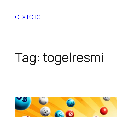
Skip
to
OLXTOTO
content
Tag:
togelresmi