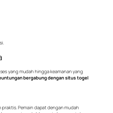
i.
a
akses yang mudah hingga keamanan yang
euntungan bergabung dengan situs togel
an praktis. Pemain dapat dengan mudah