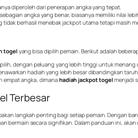
anya diperoleh dari penerapan angka yang tepat.
bagian angka yang benar, biasanya memiliki nilai leb
 tidak berhasil menebak jackpot utama tetapi masih m
n togel
yang bisa dipilih pemain. Berikut adalah bebera
ilih, dengan peluang yang lebih tinggi untuk menang d
enawarkan hadiah yang lebih besar dibandingkan taruh
n empat angka, dimana
hadiah jackpot togel
menjadi 
el Terbesar
akan langkah penting bagi setiap pemain. Dengan bany
bermain secara signifikan. Dalam panduan ini, akan di