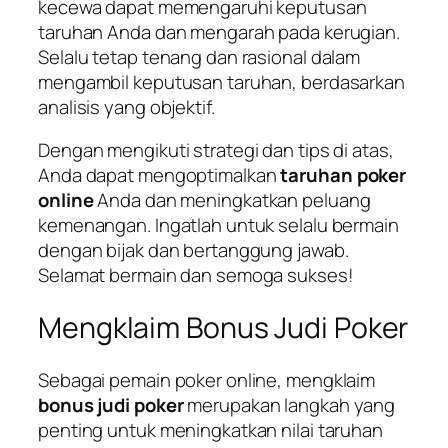
kecewa dapat memengaruhi keputusan
taruhan Anda dan mengarah pada kerugian.
Selalu tetap tenang dan rasional dalam
mengambil keputusan taruhan, berdasarkan
analisis yang objektif.
Dengan mengikuti strategi dan tips di atas,
Anda dapat mengoptimalkan
taruhan poker
online
Anda dan meningkatkan peluang
kemenangan. Ingatlah untuk selalu bermain
dengan bijak dan bertanggung jawab.
Selamat bermain dan semoga sukses!
Mengklaim Bonus Judi Poker
Sebagai pemain poker online, mengklaim
bonus judi poker
merupakan langkah yang
penting untuk meningkatkan nilai taruhan