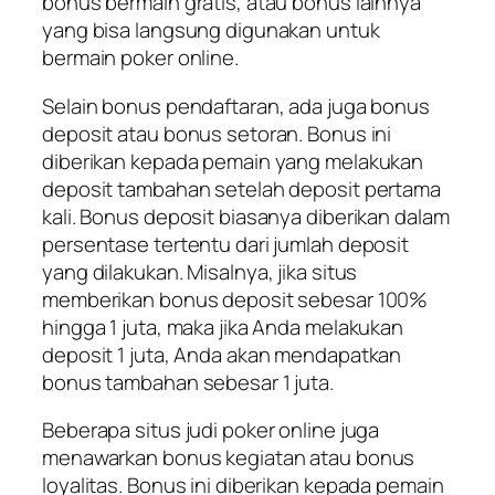
bonus bermain gratis, atau bonus lainnya
yang bisa langsung digunakan untuk
bermain poker online.
Selain bonus pendaftaran, ada juga bonus
deposit atau bonus setoran. Bonus ini
diberikan kepada pemain yang melakukan
deposit tambahan setelah deposit pertama
kali. Bonus deposit biasanya diberikan dalam
persentase tertentu dari jumlah deposit
yang dilakukan. Misalnya, jika situs
memberikan bonus deposit sebesar 100%
hingga 1 juta, maka jika Anda melakukan
deposit 1 juta, Anda akan mendapatkan
bonus tambahan sebesar 1 juta.
Beberapa situs judi poker online juga
menawarkan bonus kegiatan atau bonus
loyalitas. Bonus ini diberikan kepada pemain