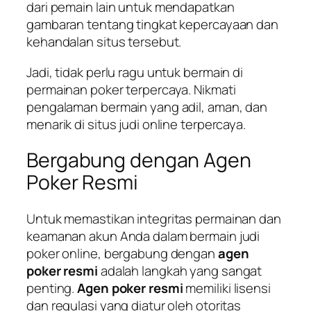
dari pemain lain untuk mendapatkan
gambaran tentang tingkat kepercayaan dan
kehandalan situs tersebut.
Jadi, tidak perlu ragu untuk bermain di
permainan poker terpercaya. Nikmati
pengalaman bermain yang adil, aman, dan
menarik di situs judi online terpercaya.
Bergabung dengan Agen
Poker Resmi
Untuk memastikan integritas permainan dan
keamanan akun Anda dalam bermain judi
poker online, bergabung dengan
agen
poker resmi
adalah langkah yang sangat
penting.
Agen poker resmi
memiliki lisensi
dan regulasi yang diatur oleh otoritas