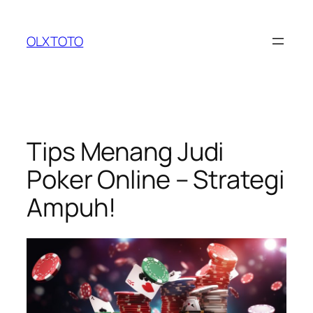
Skip
to
OLXTOTO
content
Tips Menang Judi
Poker Online – Strategi
Ampuh!