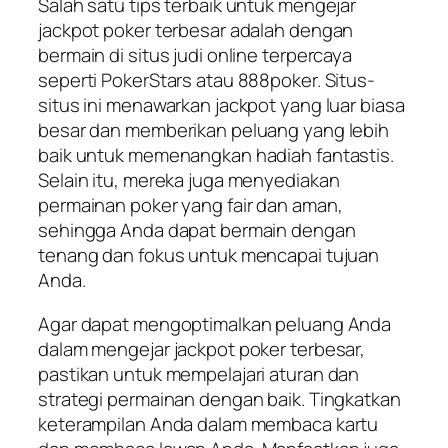
Salah satu tips terbaik untuk mengejar
jackpot poker terbesar adalah dengan
bermain di situs judi online terpercaya
seperti PokerStars atau 888poker. Situs-
situs ini menawarkan jackpot yang luar biasa
besar dan memberikan peluang yang lebih
baik untuk memenangkan hadiah fantastis.
Selain itu, mereka juga menyediakan
permainan poker yang fair dan aman,
sehingga Anda dapat bermain dengan
tenang dan fokus untuk mencapai tujuan
Anda.
Agar dapat mengoptimalkan peluang Anda
dalam mengejar jackpot poker terbesar,
pastikan untuk mempelajari aturan dan
strategi permainan dengan baik. Tingkatkan
keterampilan Anda dalam membaca kartu