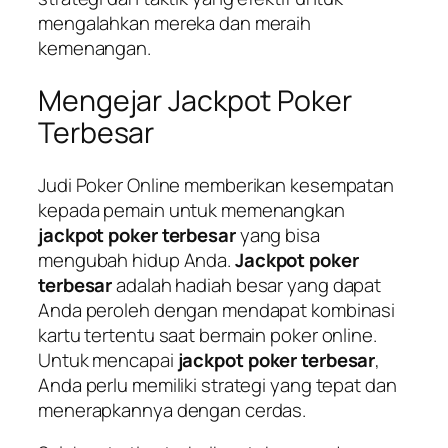
mengalahkan mereka dan meraih
kemenangan.
Mengejar Jackpot Poker
Terbesar
Judi Poker Online memberikan kesempatan
kepada pemain untuk memenangkan
jackpot poker terbesar
yang bisa
mengubah hidup Anda.
Jackpot poker
terbesar
adalah hadiah besar yang dapat
Anda peroleh dengan mendapat kombinasi
kartu tertentu saat bermain poker online.
Untuk mencapai
jackpot poker terbesar
,
Anda perlu memiliki strategi yang tepat dan
menerapkannya dengan cerdas.