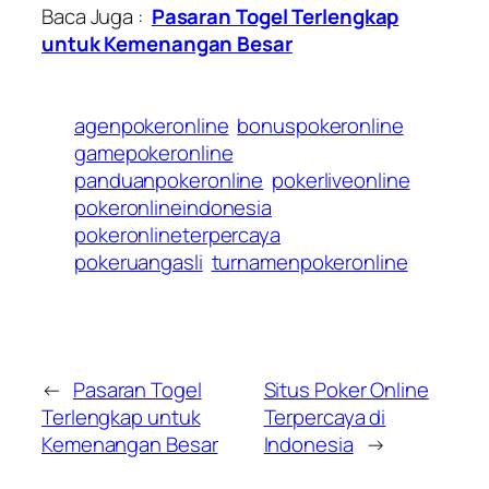
Baca Juga :
Pasaran Togel Terlengkap
untuk Kemenangan Besar
agenpokeronline
bonuspokeronline
gamepokeronline
panduanpokeronline
pokerliveonline
pokeronlineindonesia
pokeronlineterpercaya
pokeruangasli
turnamenpokeronline
←
Pasaran Togel
Situs Poker Online
Terlengkap untuk
Terpercaya di
Kemenangan Besar
Indonesia
→