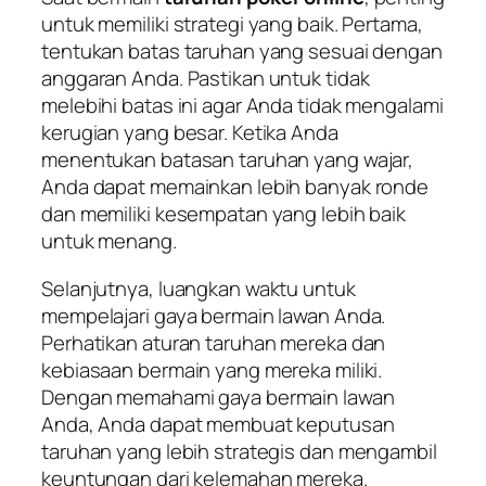
untuk memiliki strategi yang baik. Pertama,
tentukan batas taruhan yang sesuai dengan
anggaran Anda. Pastikan untuk tidak
melebihi batas ini agar Anda tidak mengalami
kerugian yang besar. Ketika Anda
menentukan batasan taruhan yang wajar,
Anda dapat memainkan lebih banyak ronde
dan memiliki kesempatan yang lebih baik
untuk menang.
Selanjutnya, luangkan waktu untuk
mempelajari gaya bermain lawan Anda.
Perhatikan aturan taruhan mereka dan
kebiasaan bermain yang mereka miliki.
Dengan memahami gaya bermain lawan
Anda, Anda dapat membuat keputusan
taruhan yang lebih strategis dan mengambil
keuntungan dari kelemahan mereka.