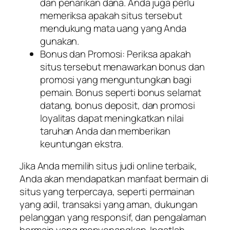
dan penarikan dana. Anda juga perlu
memeriksa apakah situs tersebut
mendukung mata uang yang Anda
gunakan.
Bonus dan Promosi: Periksa apakah
situs tersebut menawarkan bonus dan
promosi yang menguntungkan bagi
pemain. Bonus seperti bonus selamat
datang, bonus deposit, dan promosi
loyalitas dapat meningkatkan nilai
taruhan Anda dan memberikan
keuntungan ekstra.
Jika Anda memilih situs judi online terbaik,
Anda akan mendapatkan manfaat bermain di
situs yang terpercaya, seperti permainan
yang adil, transaksi yang aman, dukungan
pelanggan yang responsif, dan pengalaman