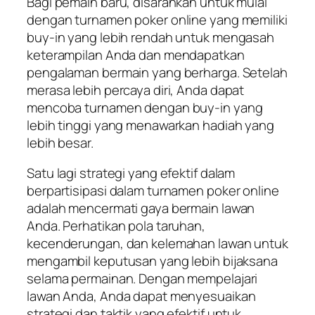
Bagi pemain baru, disarankan untuk mulai
dengan turnamen poker online yang memiliki
buy-in yang lebih rendah untuk mengasah
keterampilan Anda dan mendapatkan
pengalaman bermain yang berharga. Setelah
merasa lebih percaya diri, Anda dapat
mencoba turnamen dengan buy-in yang
lebih tinggi yang menawarkan hadiah yang
lebih besar.
Satu lagi strategi yang efektif dalam
berpartisipasi dalam turnamen poker online
adalah mencermati gaya bermain lawan
Anda. Perhatikan pola taruhan,
kecenderungan, dan kelemahan lawan untuk
mengambil keputusan yang lebih bijaksana
selama permainan. Dengan mempelajari
lawan Anda, Anda dapat menyesuaikan
strategi dan taktik yang efektif untuk