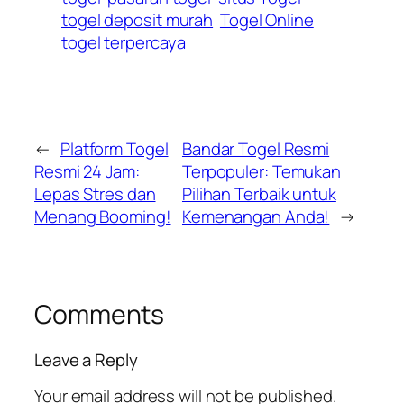
togel deposit murah
Togel Online
togel terpercaya
←
Platform Togel
Bandar Togel Resmi
Resmi 24 Jam:
Terpopuler: Temukan
Lepas Stres dan
Pilihan Terbaik untuk
Menang Booming!
Kemenangan Anda!
→
Comments
Leave a Reply
Your email address will not be published.