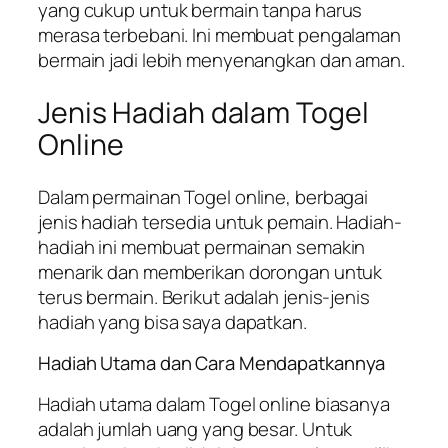
yang cukup untuk bermain tanpa harus
merasa terbebani. Ini membuat pengalaman
bermain jadi lebih menyenangkan dan aman.
Jenis Hadiah dalam Togel
Online
Dalam permainan Togel online, berbagai
jenis hadiah tersedia untuk pemain. Hadiah-
hadiah ini membuat permainan semakin
menarik dan memberikan dorongan untuk
terus bermain. Berikut adalah jenis-jenis
hadiah yang bisa saya dapatkan.
Hadiah Utama dan Cara Mendapatkannya
Hadiah utama dalam Togel online biasanya
adalah jumlah uang yang besar. Untuk