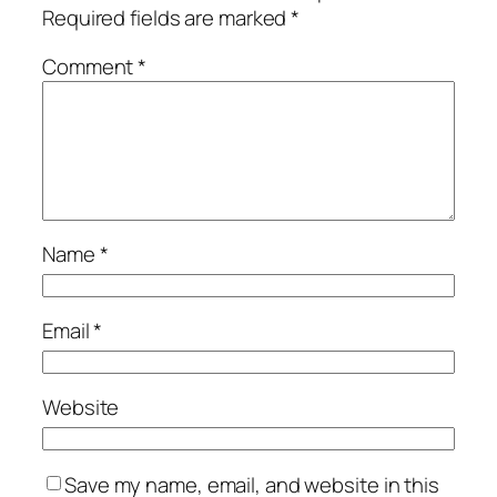
Required fields are marked
*
Comment
*
Name
*
Email
*
Website
Save my name, email, and website in this