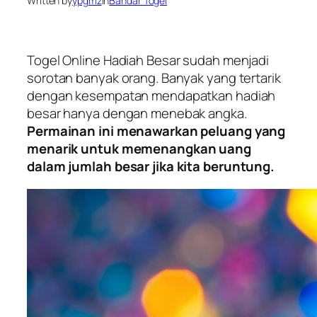
Written by
ypgmz
in
Bandar Togel
Togel Online Hadiah Besar sudah menjadi
sorotan banyak orang. Banyak yang tertarik
dengan kesempatan mendapatkan hadiah
besar hanya dengan menebak angka.
Permainan ini menawarkan peluang yang
menarik untuk memenangkan uang
dalam jumlah besar jika kita beruntung.