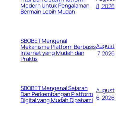
Modern Untuk Pengalaman
8, 2026
Bermain Lebih Mudah
SBOBET Mengenal
August
Mekanisme Platform Berbasis
Internet yang Mudah dan
7, 2026
Praktis
SBOBET Mengenal Sejarah
August
Dan Perkembangan Platform
6, 2026
Digital yang Mudah Dipahami