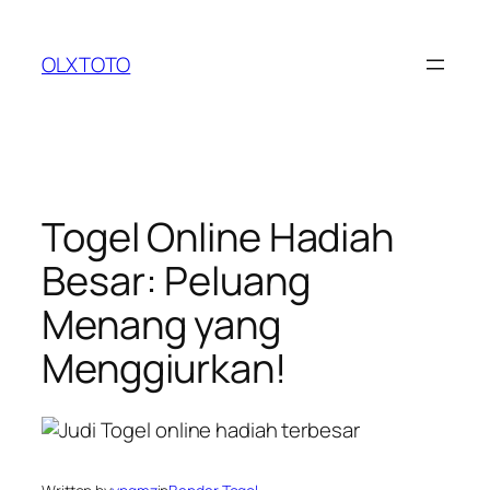
Skip
to
OLXTOTO
content
Togel Online Hadiah
Besar: Peluang
Menang yang
Menggiurkan!