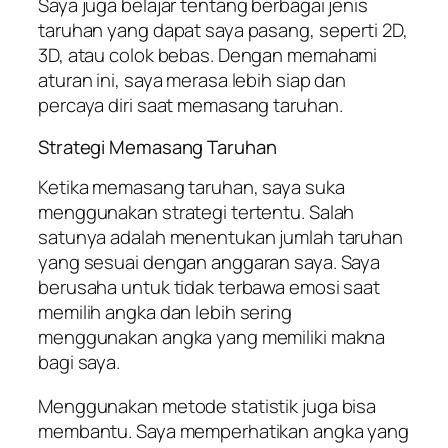
Saya juga belajar tentang berbagai jenis
taruhan yang dapat saya pasang, seperti 2D,
3D, atau colok bebas. Dengan memahami
aturan ini, saya merasa lebih siap dan
percaya diri saat memasang taruhan.
Strategi Memasang Taruhan
Ketika memasang taruhan, saya suka
menggunakan strategi tertentu. Salah
satunya adalah menentukan jumlah taruhan
yang sesuai dengan anggaran saya. Saya
berusaha untuk tidak terbawa emosi saat
memilih angka dan lebih sering
menggunakan angka yang memiliki makna
bagi saya.
Menggunakan metode statistik juga bisa
membantu. Saya memperhatikan angka yang