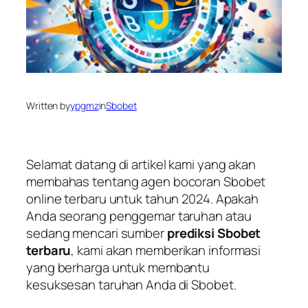
Written by
ypgmz
in
Sbobet
Selamat datang di artikel kami yang akan
membahas tentang agen bocoran Sbobet
online terbaru untuk tahun 2024. Apakah
Anda seorang penggemar taruhan atau
sedang mencari sumber
prediksi Sbobet
terbaru
, kami akan memberikan informasi
yang berharga untuk membantu
kesuksesan taruhan Anda di Sbobet.