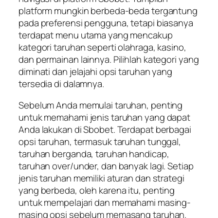
platform mungkin berbeda-beda tergantung
pada preferensi pengguna, tetapi biasanya
terdapat menu utama yang mencakup
kategori taruhan seperti olahraga, kasino,
dan permainan lainnya. Pilihlah kategori yang
diminati dan jelajahi opsi taruhan yang
tersedia di dalamnya.
Sebelum Anda memulai taruhan, penting
untuk memahami jenis taruhan yang dapat
Anda lakukan di Sbobet. Terdapat berbagai
opsi taruhan, termasuk taruhan tunggal,
taruhan berganda, taruhan handicap,
taruhan over/under, dan banyak lagi. Setiap
jenis taruhan memiliki aturan dan strategi
yang berbeda, oleh karena itu, penting
untuk mempelajari dan memahami masing-
masing opsi sebelum memasang taruhan.