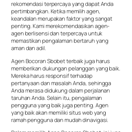
rekomendasi terpercaya yang dapat Anda
pertimbangkan. Ketika memilih agen,
keandalan merupakan faktor yang sangat
penting. Kami merekomendasikan agen-
agen berlisensi dan terpercaya untuk
memastikan pengalaman bertaruh yang
aman dan adil.
Agen Bocoran Sbobet terbaik juga harus
memberikan dukungan pelanggan yang baik.
Mereka harus responsif terhadap
pertanyaan dan masalah Anda, sehingga
Anda merasa didukung dalam perjalanan
taruhan Anda. Selain itu, pengalaman
pengguna yang baik juga penting. Agen
yang baik akan memiliki situs web yang
ramah pengguna dan mudah dinavigasi.