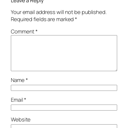
Leave a Reply
Your email address will not be published.
Required fields are marked
*
Comment
*
Name
*
Email
*
Website