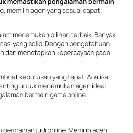
ntuk memastikan pengalaman bermain
g, memilih agen yang sesuai dapat
lam menemukan pilihan terbaik. Banyak
utasi yang solid. Dengan pengetahuan
an dan menetapkan kepercayaan pada
buat keputusan yang tepat. Analisa
 penting untuk menemukan agen ideal
alaman bermain game online.
 permainan judi online. Memilih agen