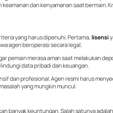
 keamanan dan kenyamanan saat bermain. Kri
iteria yang harus dipenuhi. Pertama,
lisensi
y
ahwa agen beroperasi secara legal.
gar pemain merasa aman saat melakukan depos
indungi data pribadi dan keuangan.
sif dan profesional. Agen resmi harus menye
masalah yang mungkin muncul.
kan banyak keuntungan. Salah satunya adala