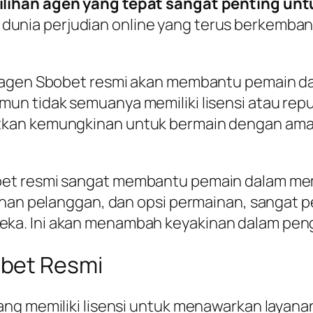
lihan agen yang tepat sangat penting u
dunia perjudian online yang terus berkemban
g agen Sbobet resmi akan membantu pemain da
un tidak semuanya memiliki lisensi atau rep
tkan kemungkinan untuk bermain dengan am
et resmi sangat membantu pemain dalam mem
yanan pelanggan, dan opsi permainan, sangat
ka. Ini akan menambah keyakinan dalam peng
obet Resmi
ng memiliki lisensi untuk menawarkan layanan