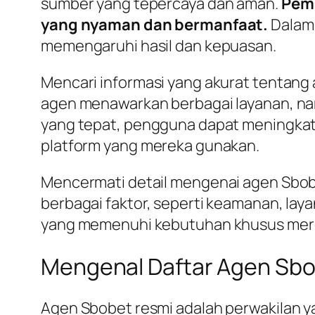
sumber yang tepercaya dan aman.
Pemi
yang nyaman dan bermanfaat.
Dalam 
memengaruhi hasil dan kepuasan.
Mencari informasi yang akurat tentan
agen menawarkan berbagai layanan, nam
yang tepat, pengguna dapat meningka
platform yang mereka gunakan.
Mencermati detail mengenai agen Sbob
berbagai faktor, seperti keamanan, la
yang memenuhi kebutuhan khusus mere
Mengenal Daftar Agen Sb
Agen Sbobet resmi adalah perwakilan ya