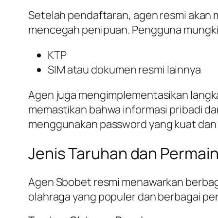
Setelah pendaftaran, agen resmi akan 
mencegah penipuan. Pengguna mungkin 
KTP
SIM atau dokumen resmi lainnya
Agen juga mengimplementasikan langkah-
memastikan bahwa informasi pribadi da
menggunakan password yang kuat dan t
Jenis Taruhan dan Permai
Agen Sbobet resmi menawarkan berbagai
olahraga yang populer dan berbagai pe