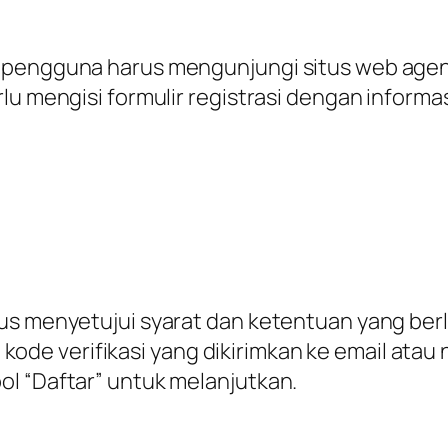
 pengguna harus mengunjungi situs web agen.
lu mengisi formulir registrasi dengan inform
rus menyetujui syarat dan ketentuan yang ber
e verifikasi yang dikirimkan ke email atau
l “Daftar” untuk melanjutkan.