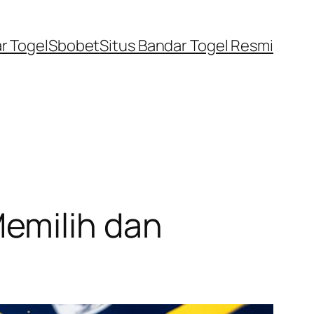
r Togel
Sbobet
Situs Bandar Togel Resmi
emilih dan