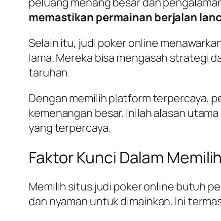
peluang menang besar dan pengalaman
memastikan permainan berjalan lan
Selain itu, judi poker online menawark
lama. Mereka bisa mengasah strategi 
taruhan.
Dengan memilih platform terpercaya, p
kemenangan besar. Inilah alasan utama
yang terpercaya.
Faktor Kunci Dalam Memilih
Memilih situs judi poker online butuh 
dan nyaman untuk dimainkan. Ini terma