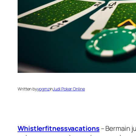
Written by
ypgmz
in
Judi Poker Online
Whistlerfitnessvacations
– Bermain j