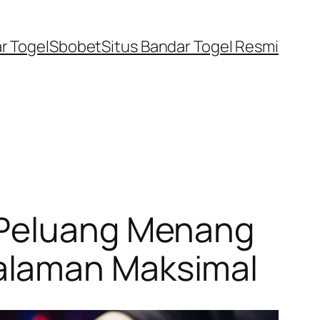
r Togel
Sbobet
Situs Bandar Togel Resmi
 Peluang Menang
alaman Maksimal