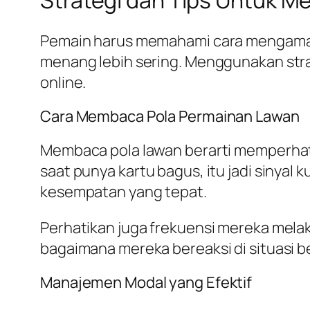
Pemain harus memahami cara mengamati
menang lebih sering. Menggunakan stra
online.
Cara Membaca Pola Permainan Lawan
Membaca pola lawan berarti memperhati
saat punya kartu bagus, itu jadi sinyal
kesempatan yang tepat.
Perhatikan juga frekuensi mereka melak
bagaimana mereka bereaksi di situasi 
Manajemen Modal yang Efektif