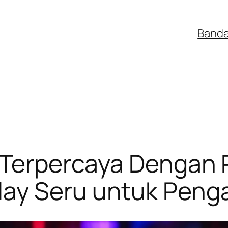
Banda
e Terpercaya Dengan
lay Seru untuk Peng