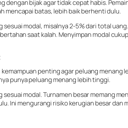
 dengan bijak agar tidak cepat habis. Pema
h mencapai batas, lebih baik berhenti dulu.
 sesuai modal, misalnya 2-5% dari total uan
g bertahan saat kalah. Menyimpan modal cuku
t
i kemampuan penting agar peluang menang le
ya punya peluang menang lebih tinggi.
 sesuai modal. Turnamen besar memang menarik
ulu. Ini mengurangi risiko kerugian besar dan