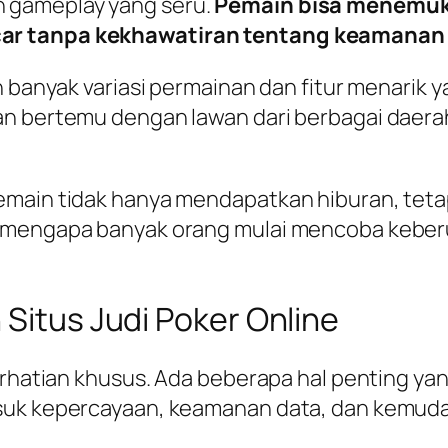
 gameplay yang seru.
Pemain bisa menemuka
car tanpa kekhawatiran tentang keamanan
an banyak variasi permainan dan fitur menari
dan bertemu dengan lawan dari berbagai daer
emain tidak hanya mendapatkan hiburan, teta
 mengapa banyak orang mulai mencoba keberu
 Situs Judi Poker Online
perhatian khusus. Ada beberapa hal penting y
suk kepercayaan, keamanan data, dan kemuda