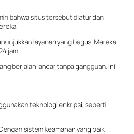
amin bahwa situs tersebut diatur dan
ereka.
i menunjukkan layanan yang bagus. Mereka
24 jam.
ang berjalan lancar tanpa gangguan. Ini
ggunakan teknologi enkripsi, seperti
. Dengan sistem keamanan yang baik,