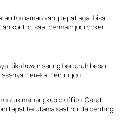
tau turnamen yang tepat agar bisa
an kontrol saat bermain judi poker
a. Jika lawan sering bertaruh besar
f, biasanya mereka menunggu
u untuk menangkap bluff itu. Catat
ih tepat terutama saat ronde penting.