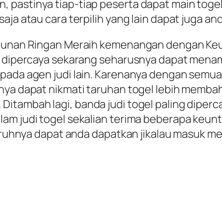
 pastinya tiap-tiap peserta dapat main toge
ja atau cara terpilih yang lain dapat juga and
 Agunan Ringan Meraih kemenangan dengan Ke
at dipercaya sekarang seharusnya dapat mena
pada agen judi lain. Karenanya dengan semua
mnya dapat nikmati taruhan togel lebih memb
Ditambah lagi, banda judi togel paling diper
lam judi togel sekalian terima beberapa keun
luruhnya dapat anda dapatkan jikalau masuk mel