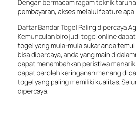
Dengan bermacam ragam teknik taruhan,
pembayaran, akses melalui feature apa sa
Daftar Bandar Togel Paling dipercaya
Kemunculan biro judi togel online dap
togel yang mula-mula sukar anda temui 
bisa dipercaya, anda yang main didala
dapat menambahkan peristiwa menarik. 
dapat peroleh keringanan menang di da
togel yang paling memiliki kualitas. Se
dipercaya.