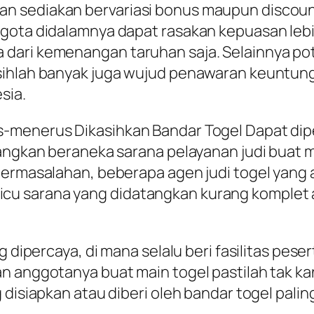
sediakan bervariasi bonus maupun discount t
nggota didalamnya dapat rasakan kepuasan le
dari kemenangan taruhan saja. Selainnya pot
sihlah banyak juga wujud penawaran keuntung
sia.
s-menerus Dikasihkan Bandar Togel Dapat dip
tangkan beraneka sarana pelayanan judi buat m
 permasalahan, beberapa agen judi togel ya
u sarana yang didatangkan kurang komplet 
ng dipercaya, di mana selalu beri fasilitas pe
 anggotanya buat main togel pastilah tak kan 
 disiapkan atau diberi oleh bandar togel pali