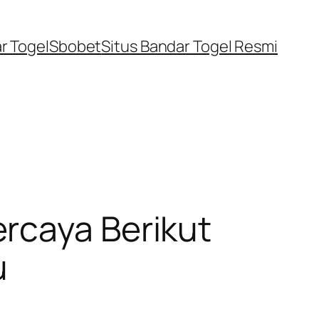
r Togel
Sbobet
Situs Bandar Togel Resmi
rcaya Berikut
u