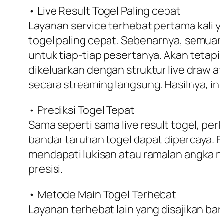
• Live Result Togel Paling cepat
Layanan service terhebat pertama kali ya
togel paling cepat. Sebenarnya, semuan
untuk tiap-tiap pesertanya. Akan tetapi,
dikeluarkan dengan struktur live draw at
secara streaming langsung. Hasilnya, in
• Prediksi Togel Tepat
Sama seperti sama live result togel, pe
bandar taruhan togel dapat dipercaya. P
mendapati lukisan atau ramalan angka
presisi.
• Metode Main Togel Terhebat
Layanan terhebat lain yang disajikan ba