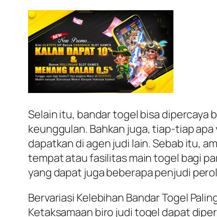
Selain itu, bandar togel bisa dipercaya
keunggulan. Bahkan juga, tiap-tiap apa 
dapatkan di agen judi lain. Sebab itu, a
tempat atau fasilitas main togel bagi 
yang dapat juga beberapa penjudi pero
Bervariasi Kelebihan Bandar Togel Palin
Ketaksamaan biro judi togel dapat diper