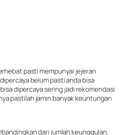
terhebat pasti mempunyai jejeran
 dipercaya belum pasti anda bisa
l bisa dipercaya sering jadi rekomendasi
nnya pastilah jamin banyak keuntungan
perbandingkan dari jumlah keunggulan.