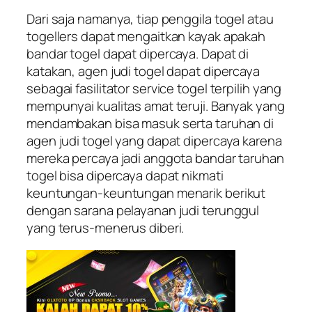
Dari saja namanya, tiap penggila togel atau
togellers dapat mengaitkan kayak apakah
bandar togel dapat dipercaya. Dapat di
katakan, agen judi togel dapat dipercaya
sebagai fasilitator service togel terpilih yang
mempunyai kualitas amat teruji. Banyak yang
mendambakan bisa masuk serta taruhan di
agen judi togel yang dapat dipercaya karena
mereka percaya jadi anggota bandar taruhan
togel bisa dipercaya dapat nikmati
keuntungan-keuntungan menarik berikut
dengan sarana pelayanan judi terunggul
yang terus-menerus diberi.