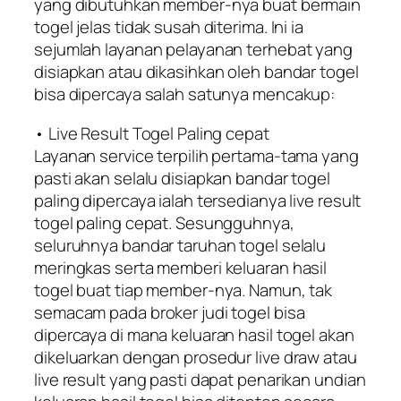
yang dibutuhkan member-nya buat bermain
togel jelas tidak susah diterima. Ini ia
sejumlah layanan pelayanan terhebat yang
disiapkan atau dikasihkan oleh bandar togel
bisa dipercaya salah satunya mencakup:
• Live Result Togel Paling cepat
Layanan service terpilih pertama-tama yang
pasti akan selalu disiapkan bandar togel
paling dipercaya ialah tersedianya live result
togel paling cepat. Sesungguhnya,
seluruhnya bandar taruhan togel selalu
meringkas serta memberi keluaran hasil
togel buat tiap member-nya. Namun, tak
semacam pada broker judi togel bisa
dipercaya di mana keluaran hasil togel akan
dikeluarkan dengan prosedur live draw atau
live result yang pasti dapat penarikan undian