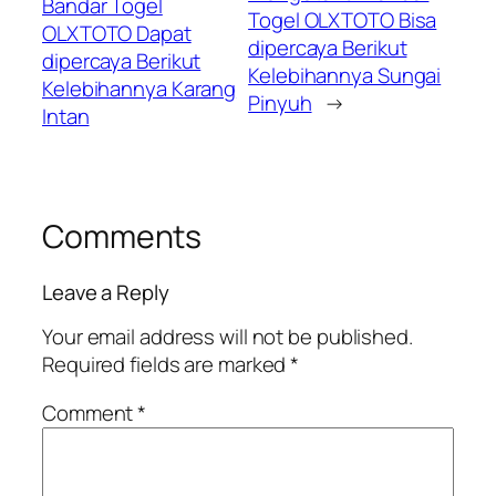
Bandar Togel
Togel OLXTOTO Bisa
OLXTOTO Dapat
dipercaya Berikut
dipercaya Berikut
Kelebihannya Sungai
Kelebihannya Karang
Pinyuh
→
Intan
Comments
Leave a Reply
Your email address will not be published.
Required fields are marked
*
Comment
*