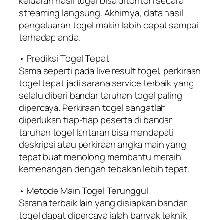
keluaran hasil togel bisa ditonton secara
streaming langsung. Akhirnya, data hasil
pengeluaran togel makin lebih cepat sampai
terhadap anda.
• Prediksi Togel Tepat
Sama seperti pada live result togel, perkiraan
togel tepat jadi sarana service terbaik yang
selalu diberi bandar taruhan togel paling
dipercaya. Perkiraan togel sangatlah
diperlukan tiap-tiap peserta di bandar
taruhan togel lantaran bisa mendapati
deskripsi atau perkiraan angka main yang
tepat buat menolong membantu meraih
kemenangan dengan tebakan lebih tepat.
• Metode Main Togel Terunggul
Sarana terbaik lain yang disiapkan bandar
togel dapat dipercaya ialah banyak teknik