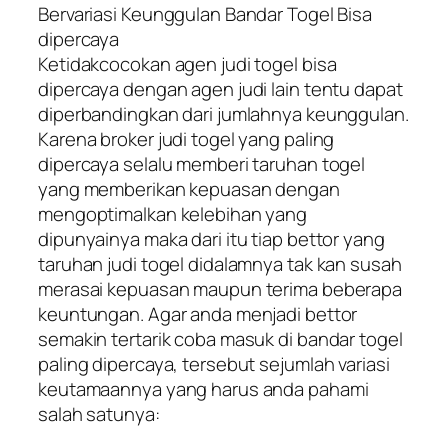
Bervariasi Keunggulan Bandar Togel Bisa
dipercaya
Ketidakcocokan agen judi togel bisa
dipercaya dengan agen judi lain tentu dapat
diperbandingkan dari jumlahnya keunggulan.
Karena broker judi togel yang paling
dipercaya selalu memberi taruhan togel
yang memberikan kepuasan dengan
mengoptimalkan kelebihan yang
dipunyainya maka dari itu tiap bettor yang
taruhan judi togel didalamnya tak kan susah
merasai kepuasan maupun terima beberapa
keuntungan. Agar anda menjadi bettor
semakin tertarik coba masuk di bandar togel
paling dipercaya, tersebut sejumlah variasi
keutamaannya yang harus anda pahami
salah satunya: