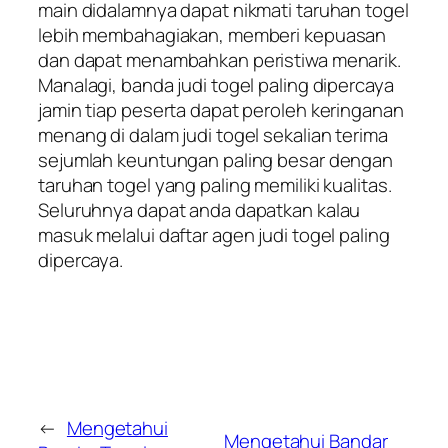
main didalamnya dapat nikmati taruhan togel
lebih membahagiakan, memberi kepuasan
dan dapat menambahkan peristiwa menarik.
Manalagi, banda judi togel paling dipercaya
jamin tiap peserta dapat peroleh keringanan
menang di dalam judi togel sekalian terima
sejumlah keuntungan paling besar dengan
taruhan togel yang paling memiliki kualitas.
Seluruhnya dapat anda dapatkan kalau
masuk melalui daftar agen judi togel paling
dipercaya.
←
Mengetahui
Mengetahui Bandar