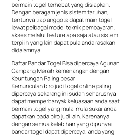
bermain togel terhebat yang disiapkan.
Dengan beragam jenis sistem taruhan,
tentunya tiap anggota dapat main togel
lewat pelbagai model teknik pembayaran,
akses melalui feature apa saja atau sistem
terpilih yang lain dapat pula anda rasakan
didalamnya.
Daftar Bandar Togel Bisa dipercaya Agunan
Gampang Meraih kemenangan dengan
Keuntungan Paling besar
Kemunculan biro judi togel online paling
dipercaya sekarang ini sudah seharusnya
dapat memperbanyak keluasaan anda saat
bermain togel yang mula-mula sukar anda
dapatkan pada biro judi lain. Karenanya
dengan semua kelebihan yang dipunyai
bandar togel dapat dipercaya, anda yang