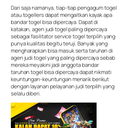
Dari saja namanya, tiap-tiap pengagum togel
atau togellers dapat mengaitkan kayak apa
bandar togel bisa dipercaya. Dapat di
katakan, agen judi togel paling dipercaya
sebagai fasilitator service togel terpilih yang
punya kualitas begitu teruji. Banyak yang
mengharapkan bisa masuk serta taruhan di
agen judi togel yang paling dipercaya sebab
mereka meyakini jadi anggota bandar
taruhan togel bisa dipercaya dapat nikmati
keuntungan-keuntungan menarik berikut
dengan layanan pelayanan judi terpilih yang
selalu diberi.