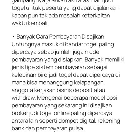
gampangnya jalankan aktivitas main judi
togel untuk peserta yang dapat dijalankan
kapan pun tak ada masalah keterkaitan
waktu kembali.
• Banyak Cara Pembayaran Disajikan
Untungnya masuk di bandar togel paling
dipercaya sebab jumlah juga model
pembayaran yang disiapkan. Banyak memiliki
jenis tipe sistem pembayaran sebagai
kelebihan biro judi togel dapat dipercaya di
mana bisa menanggung kelapangan
anggota kerjakan bisnis deposit atau
withdraw. Mengenai beberapa model opsi
pembayaran yang sekarang ini disajikan
broker judi togel online paling dipercaya
antara lain seperti dompet digital, rekening
bank dan pembayaran pulsa.