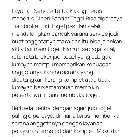
Layanan Service Terbaik yang Terus-
menerus Diberi Bandar Togel Bisa dipercaya
Tiap broker judi togel pastilah selalu
mendatangkan banyak sarana service judi
buat anggotanya maka dari itu bisa jalankan
aktivitas main togel. Namun sebagai soal,
rata-rata broker judi togel yang ada gak
lumayan mampu memberikan kepuasan
anggotanya karena sarana yang
didatangkan kurang komplet atau tidak
lumayan berkemampuan membikin
pesertanya ringan membuka togel.
Berbeda perihal dengan agen judi togel
paling dipercaya, di mana terus memberikan
sarana anggotanya dengan layanan
pelayanan terhebat dan komplet. Maka dari