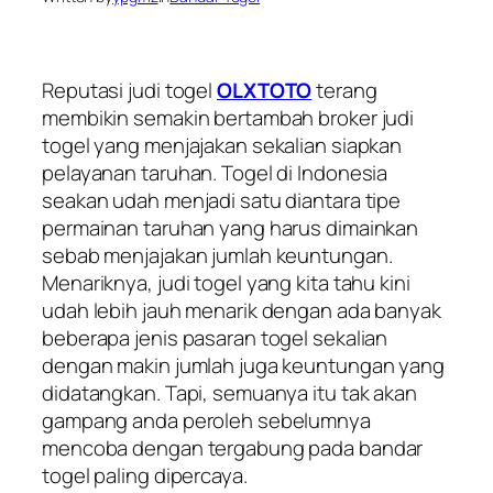
Reputasi judi togel
OLXTOTO
terang
membikin semakin bertambah broker judi
togel yang menjajakan sekalian siapkan
pelayanan taruhan. Togel di Indonesia
seakan udah menjadi satu diantara tipe
permainan taruhan yang harus dimainkan
sebab menjajakan jumlah keuntungan.
Menariknya, judi togel yang kita tahu kini
udah lebih jauh menarik dengan ada banyak
beberapa jenis pasaran togel sekalian
dengan makin jumlah juga keuntungan yang
didatangkan. Tapi, semuanya itu tak akan
gampang anda peroleh sebelumnya
mencoba dengan tergabung pada bandar
togel paling dipercaya.