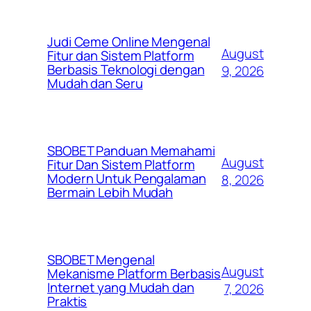
Judi Ceme Online Mengenal
August
Fitur dan Sistem Platform
Berbasis Teknologi dengan
9, 2026
Mudah dan Seru
SBOBET Panduan Memahami
August
Fitur Dan Sistem Platform
Modern Untuk Pengalaman
8, 2026
Bermain Lebih Mudah
SBOBET Mengenal
August
Mekanisme Platform Berbasis
Internet yang Mudah dan
7, 2026
Praktis