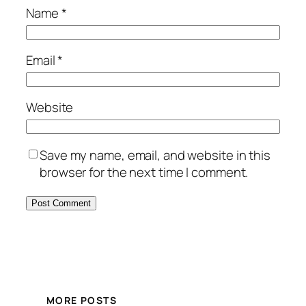
Name
*
Email
*
Website
Save my name, email, and website in this
browser for the next time I comment.
MORE POSTS