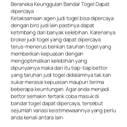
Beraneka Keunggulan Bandar Togel Dapat
dipercaya
Ketaksamaan agen judi togel bisa dipercaya
dengan biro judi lain pastinya dapat
ketimbang dari banyak kelebihan. Karenanya
broker judi togel yang dapat dipercaya
terus-menerus berikan taruhan togel yang
memberikan kepuasan dengan
mengoptimalkan kelebihan yang
dipunyainya maka dari itu tiap-tiap bettor
yang taruhan judi togel didalamnya tak kan
sukar merasai kepuasan maupun terima
beberapa keuntungan. Agar anda menjadi
bettor semakin tertarik coba masuk di
bandar togel dapat dipercaya, tersebut
sejumlah variasi keistimewaannya yang perlu
anda kenali antara lain: