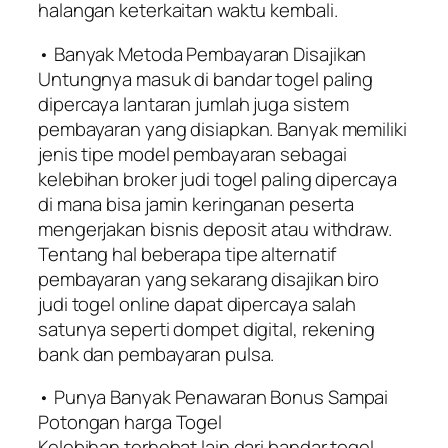
halangan keterkaitan waktu kembali.
• Banyak Metoda Pembayaran Disajikan
Untungnya masuk di bandar togel paling
dipercaya lantaran jumlah juga sistem
pembayaran yang disiapkan. Banyak memiliki
jenis tipe model pembayaran sebagai
kelebihan broker judi togel paling dipercaya
di mana bisa jamin keringanan peserta
mengerjakan bisnis deposit atau withdraw.
Tentang hal beberapa tipe alternatif
pembayaran yang sekarang disajikan biro
judi togel online dapat dipercaya salah
satunya seperti dompet digital, rekening
bank dan pembayaran pulsa.
• Punya Banyak Penawaran Bonus Sampai
Potongan harga Togel
Kelebihan terhebat lain dari bandar togel