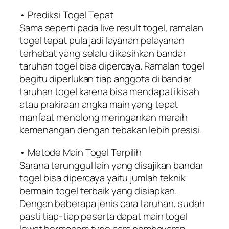
• Prediksi Togel Tepat
Sama seperti pada live result togel, ramalan
togel tepat pula jadi layanan pelayanan
terhebat yang selalu dikasihkan bandar
taruhan togel bisa dipercaya. Ramalan togel
begitu diperlukan tiap anggota di bandar
taruhan togel karena bisa mendapati kisah
atau prakiraan angka main yang tepat
manfaat menolong meringankan meraih
kemenangan dengan tebakan lebih presisi.
• Metode Main Togel Terpilih
Sarana terunggul lain yang disajikan bandar
togel bisa dipercaya yaitu jumlah teknik
bermain togel terbaik yang disiapkan.
Dengan beberapa jenis cara taruhan, sudah
pasti tiap-tiap peserta dapat main togel
lewat bermacam type cara pembayaran,