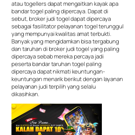
atau togellers dapat mengaitkan kayak apa
bandar togel paling dipercaya. Dapat di
sebut, broker judi togel dapat dipercaya
sebagai fasilitator pelayanan togel terunggul
yang mempunyai kwalitas amat terbukti.
Banyak yang mengidamkan bisa tergabung
dan taruhan di broker judi togel yang paling
dipercaya sebab mereka percaya jadi
peserta bandar taruhan togel paling
dipercaya dapat nikmati keuntungan-
keuntungan menarik berikut dengan layanan
pelayanan judi terpilih yang selalu
dikasihkan.