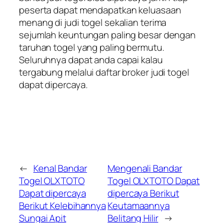
peserta dapat mendapatkan keluasaan
menang di judi togel sekalian terima
sejumlah keuntungan paling besar dengan
taruhan togel yang paling bermutu.
Seluruhnya dapat anda capai kalau
tergabung melalui daftar broker judi togel
dapat dipercaya.
←
Kenal Bandar
Mengenali Bandar
Togel OLXTOTO
Togel OLXTOTO Dapat
Dapat dipercaya
dipercaya Berikut
Berikut Kelebihannya
Keutamaannya
Sungai Apit
Belitang Hilir
→