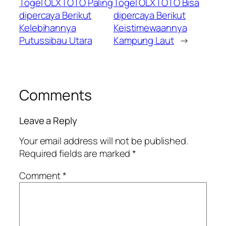
Togel OLXTOTO Paling
Togel OLXTOTO Bisa
dipercaya Berikut
dipercaya Berikut
Kelebihannya
Keistimewaannya
Putussibau Utara
Kampung Laut
→
Comments
Leave a Reply
Your email address will not be published.
Required fields are marked
*
Comment
*