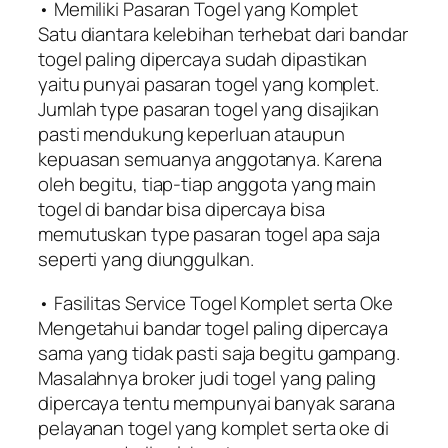
• Memiliki Pasaran Togel yang Komplet
Satu diantara kelebihan terhebat dari bandar
togel paling dipercaya sudah dipastikan
yaitu punyai pasaran togel yang komplet.
Jumlah type pasaran togel yang disajikan
pasti mendukung keperluan ataupun
kepuasan semuanya anggotanya. Karena
oleh begitu, tiap-tiap anggota yang main
togel di bandar bisa dipercaya bisa
memutuskan type pasaran togel apa saja
seperti yang diunggulkan.
• Fasilitas Service Togel Komplet serta Oke
Mengetahui bandar togel paling dipercaya
sama yang tidak pasti saja begitu gampang.
Masalahnya broker judi togel yang paling
dipercaya tentu mempunyai banyak sarana
pelayanan togel yang komplet serta oke di