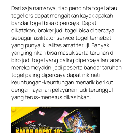
Dari saja namanya, tiap pencinta togel atau
togellers dapat mengaitkan kayak apakah
bandar togel bisa dipercaya. Dapat
dikatakan, broker judi togel bisa dipercaya
sebagai fasilitator service togel terhebat
yang punyai kualitas amat teruji. Banyak
yang inginkan bisa masuk serta taruhan di
biro judi togel yang paling dipercaya lantaran
mereka meyakini jadi peserta bandar taruhan
togel paling dipercaya dapat nikmati
keuntungan-keuntungan menarik berikut
dengan layanan pelayanan judi terunggul
yang terus-menerus dikasihkan.