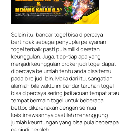
Selain itu, bandar togel bisa dipercaya
bertindak sebagai penyuplai pelayanan
togel terbaik pasti pula miliki deretan
keunggulan. Juga, tiap-tiap apa yang
menjadi keunggulan broker judi togel dapat
dipercaya belumlah tentu anda bisa temui
pada biro judi lain. Maka dari itu, sangatlah
alamiah bila waktu ini bandar taruhan togel
bisa dipercaya sering jadi acuan tempat atau
tempat bermain togel untuk beberapa
bettor, dikarenakan dengan semua
keistimewaannya pastilah menanggung
jumlah keuntungan yang bisa pula beberapa
penjudi peroleh.