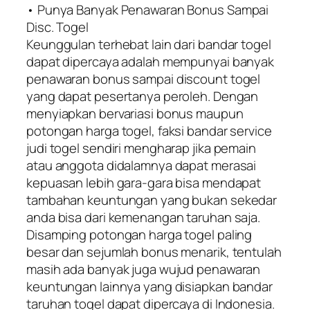
• Punya Banyak Penawaran Bonus Sampai
Disc. Togel
Keunggulan terhebat lain dari bandar togel
dapat dipercaya adalah mempunyai banyak
penawaran bonus sampai discount togel
yang dapat pesertanya peroleh. Dengan
menyiapkan bervariasi bonus maupun
potongan harga togel, faksi bandar service
judi togel sendiri mengharap jika pemain
atau anggota didalamnya dapat merasai
kepuasan lebih gara-gara bisa mendapat
tambahan keuntungan yang bukan sekedar
anda bisa dari kemenangan taruhan saja.
Disamping potongan harga togel paling
besar dan sejumlah bonus menarik, tentulah
masih ada banyak juga wujud penawaran
keuntungan lainnya yang disiapkan bandar
taruhan togel dapat dipercaya di Indonesia.