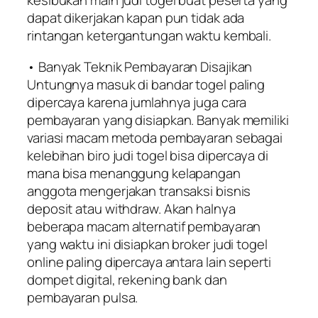
kesibukan main judi togel buat peserta yang
dapat dikerjakan kapan pun tidak ada
rintangan ketergantungan waktu kembali.
• Banyak Teknik Pembayaran Disajikan
Untungnya masuk di bandar togel paling
dipercaya karena jumlahnya juga cara
pembayaran yang disiapkan. Banyak memiliki
variasi macam metoda pembayaran sebagai
kelebihan biro judi togel bisa dipercaya di
mana bisa menanggung kelapangan
anggota mengerjakan transaksi bisnis
deposit atau withdraw. Akan halnya
beberapa macam alternatif pembayaran
yang waktu ini disiapkan broker judi togel
online paling dipercaya antara lain seperti
dompet digital, rekening bank dan
pembayaran pulsa.