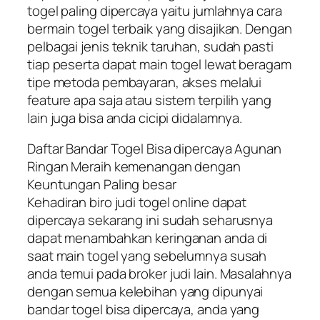
togel paling dipercaya yaitu jumlahnya cara
bermain togel terbaik yang disajikan. Dengan
pelbagai jenis teknik taruhan, sudah pasti
tiap peserta dapat main togel lewat beragam
tipe metoda pembayaran, akses melalui
feature apa saja atau sistem terpilih yang
lain juga bisa anda cicipi didalamnya.
Daftar Bandar Togel Bisa dipercaya Agunan
Ringan Meraih kemenangan dengan
Keuntungan Paling besar
Kehadiran biro judi togel online dapat
dipercaya sekarang ini sudah seharusnya
dapat menambahkan keringanan anda di
saat main togel yang sebelumnya susah
anda temui pada broker judi lain. Masalahnya
dengan semua kelebihan yang dipunyai
bandar togel bisa dipercaya, anda yang