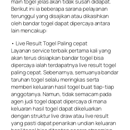
main togel jelas akan tidak susah didapat.
Berikut ini ia beberapa sarana pelayanan
terunggul yang disajikan atau dikasihkan
oleh bandar togel dapat dipercaya antara
lain mencakup:
• Live Result Togel Paling cepat
Layanan service terbaik pertama kali yang
akan terus disiapkan bandar togel bisa
dipercaya ialah terdapatnya live result togel
paling cepat. Sebenarnya, semuanya bandar
taruhan togel selalu meringkas serta
memberi keluaran hasil togel buat tiap-tiap
anggotanya. Namun, tidak semacam pada
agen judi togel dapat dipercaya di mana
keluaran hasil togel dapat dikeluarkan
dengan struktur live draw atau live result
yang pasti dapat penarikan undian keluaran