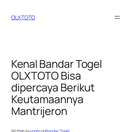
Skip
to
OLXTOTO
content
Kenal Bandar Togel
OLXTOTO Bisa
dipercaya Berikut
Keutamaannya
Mantrijeron
Written by
ypgmz
in
Bandar Togel