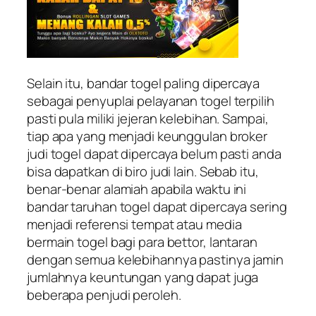
Selain itu, bandar togel paling dipercaya
sebagai penyuplai pelayanan togel terpilih
pasti pula miliki jejeran kelebihan. Sampai,
tiap apa yang menjadi keunggulan broker
judi togel dapat dipercaya belum pasti anda
bisa dapatkan di biro judi lain. Sebab itu,
benar-benar alamiah apabila waktu ini
bandar taruhan togel dapat dipercaya sering
menjadi referensi tempat atau media
bermain togel bagi para bettor, lantaran
dengan semua kelebihannya pastinya jamin
jumlahnya keuntungan yang dapat juga
beberapa penjudi peroleh.