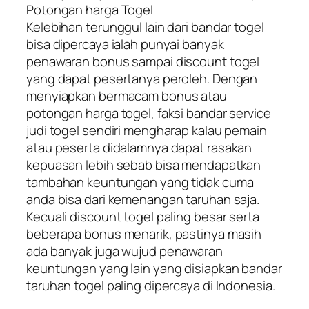
Potongan harga Togel
Kelebihan terunggul lain dari bandar togel
bisa dipercaya ialah punyai banyak
penawaran bonus sampai discount togel
yang dapat pesertanya peroleh. Dengan
menyiapkan bermacam bonus atau
potongan harga togel, faksi bandar service
judi togel sendiri mengharap kalau pemain
atau peserta didalamnya dapat rasakan
kepuasan lebih sebab bisa mendapatkan
tambahan keuntungan yang tidak cuma
anda bisa dari kemenangan taruhan saja.
Kecuali discount togel paling besar serta
beberapa bonus menarik, pastinya masih
ada banyak juga wujud penawaran
keuntungan yang lain yang disiapkan bandar
taruhan togel paling dipercaya di Indonesia.