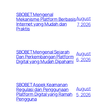
SBOBET Mengenal
August
Mekanisme Platform Berbasis
Internet yang Mudah dan
7, 2026
Praktis
SBOBET Mengenal Sejarah
August
Dan Perkembangan Platform
6, 2026
Digital yang Mudah Dipahami
SBOBET Aspek Keamanan
August
Regulasi dan Penggunaan
Platform Digital yang Ramah
5, 2026
Pengguna