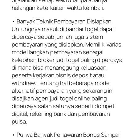
dijalankan setiap waktu tanpa adanya
halangan keterkaitan waktu kembali.
• Banyak Teknik Pembayaran Disiapkan
Untungnya masuk di bandar togel dapat
dipercaya sebab jumlah juga sistem
pembayaran yang disiapkan. Memiliki variasi
model langkah pembayaran sebagai
kelebihan broker judi togel paling dipercaya
di mana bisa menanggung keluasaan
peserta kerjakan bisnis deposit atau
withdraw. Tentang hal beberapa model
alternatif pembayaran yang sekarang ini
disajikan agen judi togel online paling
dipercaya salah satunya seperti dompet
digital, rekening bank dan pembayaran
pulsa.
• Punya Banyak Penawaran Bonus Sampai