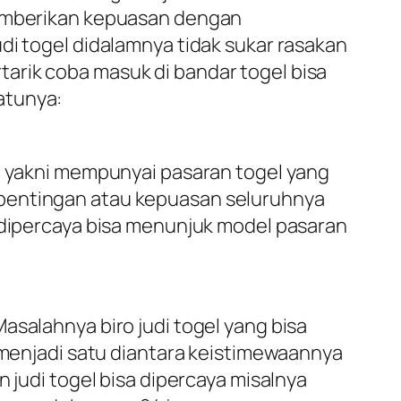
 memberikan kepuasan dengan
di togel didalamnya tidak sukar rasakan
arik coba masuk di bandar togel bisa
atunya:
an yakni mempunyai pasaran togel yang
epentingan atau kepuasan seluruhnya
a dipercaya bisa menunjuk model pasaran
asalahnya biro judi togel yang bisa
a menjadi satu diantara keistimewaannya
 judi togel bisa dipercaya misalnya