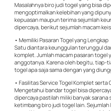
Masalahnya biro judi togel yang bisa 
mengoptimalkan kelebihan yang dipunyai
kepuasan maupun terima sejumlah keunt
dipercaya, berikut sejumlah macam kei
• Memiliki Pasaran Togel yang Lengkap
Satu diantara keunggulan terunggul dar
komplet. Jumlah macam pasaran togel y
anggotanya. Karena oleh begitu, tiap-t
togel apa saja sama dengan yang diung
• Fasilitas Service Togel Komplet serta
Mengetahui bandar togel bisa dipercaya
dipercaya pastilah miliki banyak saran
ketimbang biro judi togel lain. Sejumla