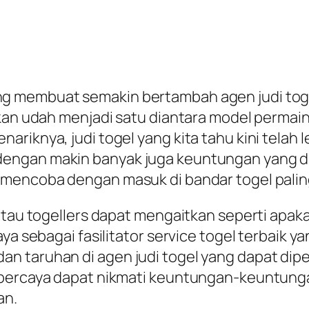
g membuat semakin bertambah agen judi toge
akan udah menjadi satu diantara model perma
ariknya, judi togel yang kita tahu kini telah
engan makin banyak juga keuntungan yang did
 mencoba dengan masuk di bandar togel palin
atau togellers dapat mengaitkan seperti apak
ya sebagai fasilitator service togel terbaik y
n taruhan di agen judi togel yang dapat dipe
ipercaya dapat nikmati keuntungan-keuntung
an.