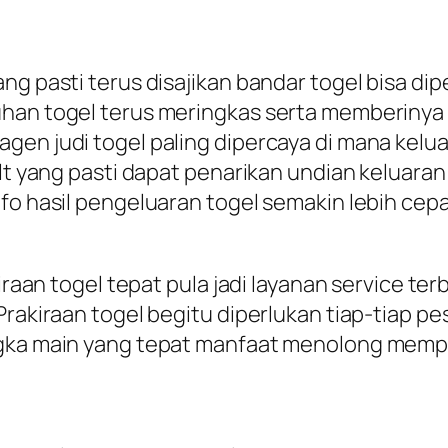
g pasti terus disajikan bandar togel bisa diper
han togel terus meringkas serta memberinya k
en judi togel paling dipercaya di mana kelua
lt yang pasti dapat penarikan undian keluaran 
nfo hasil pengeluaran togel semakin lebih cep
kiraan togel tepat pula jadi layanan service t
Prakiraan togel begitu diperlukan tiap-tiap p
 angka main yang tepat manfaat menolong me