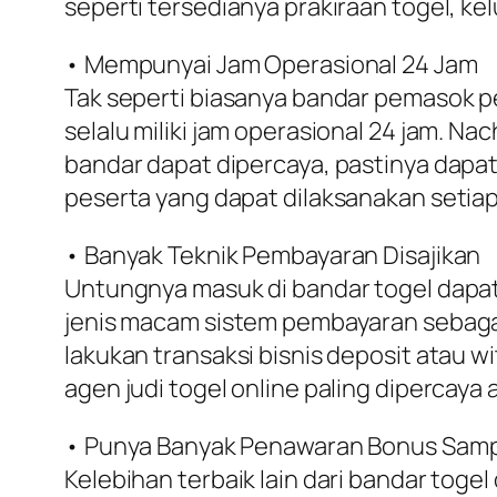
seperti tersedianya prakiraan togel, ke
• Mempunyai Jam Operasional 24 Jam
Tak seperti biasanya bandar pemasok pel
selalu miliki jam operasional 24 jam. Na
bandar dapat dipercaya, pastinya dapa
peserta yang dapat dilaksanakan setia
• Banyak Teknik Pembayaran Disajikan
Untungnya masuk di bandar togel dapat
jenis macam sistem pembayaran sebagai 
lakukan transaksi bisnis deposit atau 
agen judi togel online paling dipercaya
• Punya Banyak Penawaran Bonus Sampa
Kelebihan terbaik lain dari bandar tog