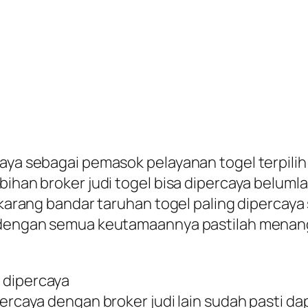
ya sebagai pemasok pelayanan togel terpilih pa
bihan broker judi togel bisa dipercaya belumla
sekarang bandar taruhan togel paling dipercaya
na dengan semua keutamaannya pastilah mena
 dipercaya
percaya dengan broker judi lain sudah pasti da