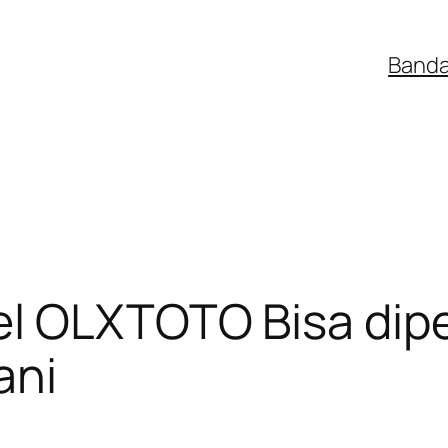
Banda
el OLXTOTO Bisa dipe
ani