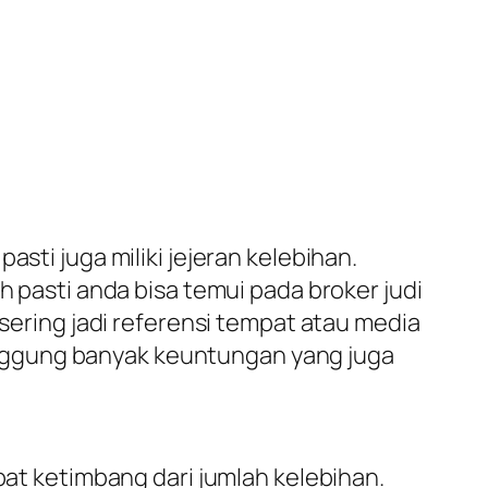
sti juga miliki jejeran kelebihan.
h pasti anda bisa temui pada broker judi
 sering jadi referensi tempat atau media
nggung banyak keuntungan yang juga
pat ketimbang dari jumlah kelebihan.