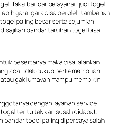
, faksi bandar pelayanan judi togel
lebih gara-gara bisa peroleh tambahan
togel paling besar serta sejumlah
isajikan bandar taruhan togel bisa
untuk pesertanya maka bisa jalankan
 yang ada tidak cukup berkemampuan
t atau gak lumayan mampu membikin
s anggotanya dengan layanan service
togel tentu tak kan susah didapat.
eh bandar togel paling dipercaya salah