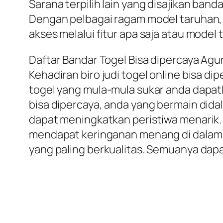
Sarana terpilih lain yang disajikan band
Dengan pelbagai ragam model taruhan, 
akses melalui fitur apa saja atau model t
Daftar Bandar Togel Bisa dipercaya A
Kehadiran biro judi togel online bisa 
togel yang mula-mula sukar anda dapatk
bisa dipercaya, anda yang bermain did
dapat meningkatkan peristiwa menarik. 
mendapat keringanan menang di dalam j
yang paling berkualitas. Semuanya dapat