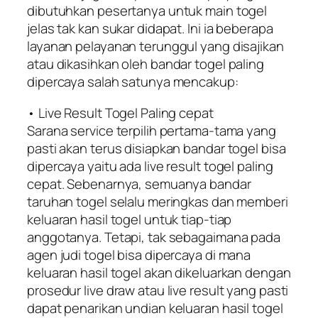
dibutuhkan pesertanya untuk main togel
jelas tak kan sukar didapat. Ini ia beberapa
layanan pelayanan terunggul yang disajikan
atau dikasihkan oleh bandar togel paling
dipercaya salah satunya mencakup:
• Live Result Togel Paling cepat
Sarana service terpilih pertama-tama yang
pasti akan terus disiapkan bandar togel bisa
dipercaya yaitu ada live result togel paling
cepat. Sebenarnya, semuanya bandar
taruhan togel selalu meringkas dan memberi
keluaran hasil togel untuk tiap-tiap
anggotanya. Tetapi, tak sebagaimana pada
agen judi togel bisa dipercaya di mana
keluaran hasil togel akan dikeluarkan dengan
prosedur live draw atau live result yang pasti
dapat penarikan undian keluaran hasil togel