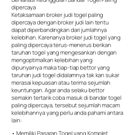
dipercaya
Ketaksamaan broker judi togel paling
dipercaya dengan broker judi lain tentu
dapat diperbandingkan dari jumlahnya
kelebihan. Karenanya broker judi togel yang
paling dipercaya terus-menerus berikan
taruhan togel yang mengesankan dengan
mengoptimalkan kelebihan yang
dipunyainya maka tiap-tiap bettor yang
taruhan judi togel didalamnya tak kan sukar
merasai kepuasan atau terima sejumlah
keuntungan. Agar anda selaku bettor
semakin tertarik coba masuk di bandar togel
paling dipercaya, tersebut sejumlah macam
kelebihannya yang perlu anda pahami antara
lain:
• Memiliki Pasaran Togel yang Komplet