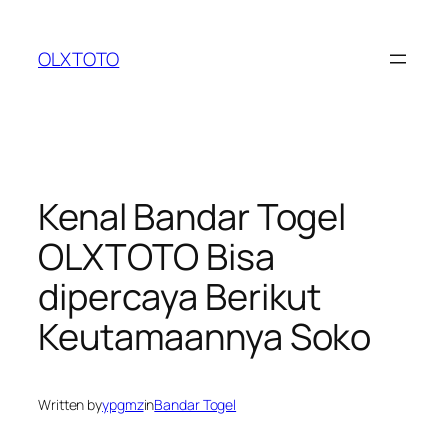
Skip
to
OLXTOTO
content
Kenal Bandar Togel
OLXTOTO Bisa
dipercaya Berikut
Keutamaannya Soko
Written by
ypgmz
in
Bandar Togel