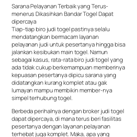
Sarana Pelayanan Terbaik yang Terus-
menerus Dikasihkan Bandar Togel Dapat
dipercaya
Tiap-tiap biro judi togel pastinya selalu
mendatangkan bermacam layanan
pelayanan judi untuk pesertanya hingga bisa
jalankan kesibukan main togel. Namun
sebagai kasus, rata-rata biro judi togel yang
ada tidak cukup berkemampuan memberinya
kepuasan pesertanya dipicu sarana yang
didatangkan kurang komplet atau gak
lumayan mampu membikin member-nya
simpel terhubung togel.
Berbeda perihalnya dengan broker judi togel
dapat dipercaya, di mana terus beri fasilitas
pesertanya dengan layanan pelayanan
terhebat juga komplet. Maka, apa yang