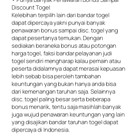
Discount Togel
Kelebihan terpilih lain dari bandar togel
dapat dipercaya yakni punyai banyak
penawaran bonus sampai disc. togel yang
dapat pesertanya temukan. Dengan
sediakan beraneka bonus atau potongan
harga togel, faksi bandar pelayanan judi
togel sendiri mengharap kalau pemain atau
peserta didalamnya dapat merasai kepuasan
lebih sebab bisa peroleh tambahan
keuntungan yang bukan hanya anda bisa
dari kemenangan taruhan saja. Selainnya
disc. togel paling besar serta beberapa
bonus menarik, tentu saja masihlah banyak
juga wujud penawaran keuntungan yang lain
yang disajikan bandar taruhan togel dapat
dipercaya di Indonesia.