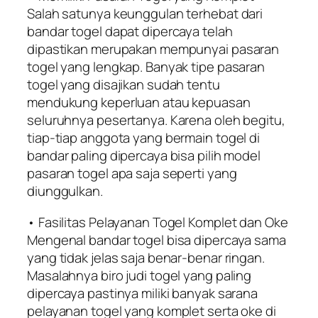
Salah satunya keunggulan terhebat dari
bandar togel dapat dipercaya telah
dipastikan merupakan mempunyai pasaran
togel yang lengkap. Banyak tipe pasaran
togel yang disajikan sudah tentu
mendukung keperluan atau kepuasan
seluruhnya pesertanya. Karena oleh begitu,
tiap-tiap anggota yang bermain togel di
bandar paling dipercaya bisa pilih model
pasaran togel apa saja seperti yang
diunggulkan.
• Fasilitas Pelayanan Togel Komplet dan Oke
Mengenal bandar togel bisa dipercaya sama
yang tidak jelas saja benar-benar ringan.
Masalahnya biro judi togel yang paling
dipercaya pastinya miliki banyak sarana
pelayanan togel yang komplet serta oke di