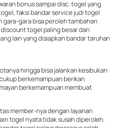
awaran bonus sampai disc. togel yang
l, faksi bandar service judi togel
h gara-gara bisa peroleh tambahan
discount togel paling besar dan
ng lain yang disiapkan bandar taruhan
gotanya hingga bisa jalankan kesibukan
ak cukup berkemampuan berikan
k lumayan berkemampuan membuat
silitas member-nya dengan layanan
in togel nyata tidak susah diperoleh.