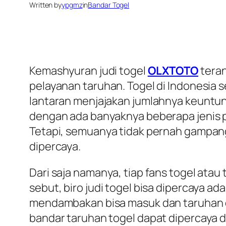
Written by
ypgmz
in
Bandar Togel
Kemashyuran judi togel
OLXTOTO
teran
pelayanan taruhan. Togel di Indonesia 
lantaran menjajakan jumlahnya keuntung
dengan ada banyaknya beberapa jenis p
Tetapi, semuanya tidak pernah gampan
dipercaya.
Dari saja namanya, tiap fans togel ata
sebut, biro judi togel bisa dipercaya a
mendambakan bisa masuk dan taruhan di 
bandar taruhan togel dapat dipercaya 