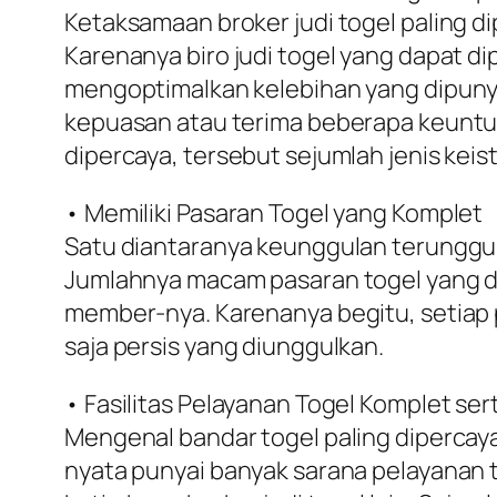
Ketaksamaan broker judi togel paling di
Karenanya biro judi togel yang dapat 
mengoptimalkan kelebihan yang dipunyai
kepuasan atau terima beberapa keuntung
dipercaya, tersebut sejumlah jenis keis
• Memiliki Pasaran Togel yang Komplet
Satu diantaranya keunggulan terunggul 
Jumlahnya macam pasaran togel yang d
member-nya. Karenanya begitu, setiap p
saja persis yang diunggulkan.
• Fasilitas Pelayanan Togel Komplet ser
Mengenal bandar togel paling dipercaya 
nyata punyai banyak sarana pelayanan 