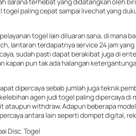
lah sarana terhebat yang didatangkan oleh bir
il togel paling cepat sampai livechat yang du
layanan togel lain diluaran sana, di mana ba
Nach, lantaran terdapatnya service 24 jam yan
rcaya, sudah pasti dapat berakibat juga di ent
kan kapan pun tak ada halangan ketergantunga
pat dipercaya sebab jumlah juga teknik pemba
kelebihan agen judi togel paling dipercaya 
t ataupun withdraw. Adapun beberapa model 
dipercaya antara lain seperti dompet digital, 
i Disc. Togel