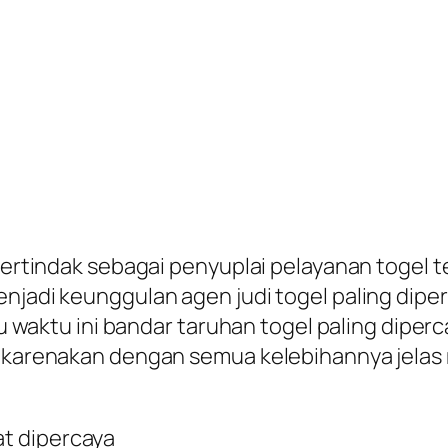
 bertindak sebagai penyuplai pelayanan togel 
enjadi keunggulan agen judi togel paling dipe
lau waktu ini bandar taruhan togel paling diper
, dikarenakan dengan semua kelebihannya je
t dipercaya