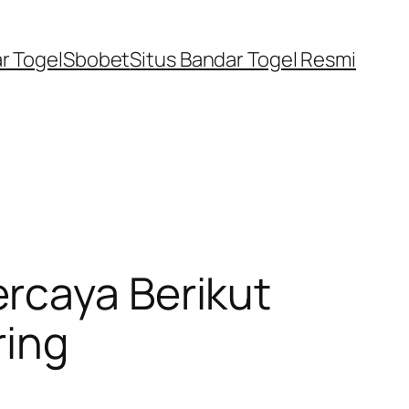
r Togel
Sbobet
Situs Bandar Togel Resmi
rcaya Berikut
ing