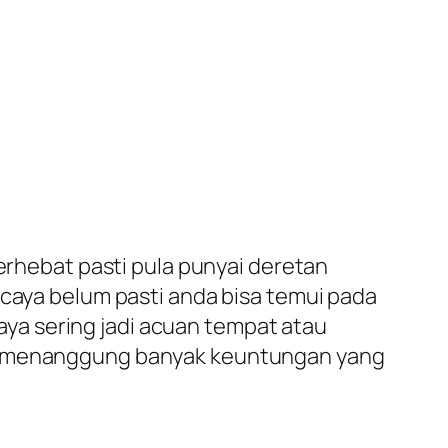
terhebat pasti pula punyai deretan
rcaya belum pasti anda bisa temui pada
caya sering jadi acuan tempat atau
las menanggung banyak keuntungan yang