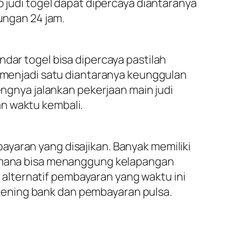
o judi togel dapat dipercaya diantaranya
kungan 24 jam.
ndar togel bisa dipercaya pastilah
g menjadi satu diantaranya keunggulan
engnya jalankan pekerjaan main judi
n waktu kembali.
yaran yang disajikan. Banyak memiliki
di mana bisa menanggung kelapangan
alternatif pembayaran yang waktu ini
rekening bank dan pembayaran pulsa.