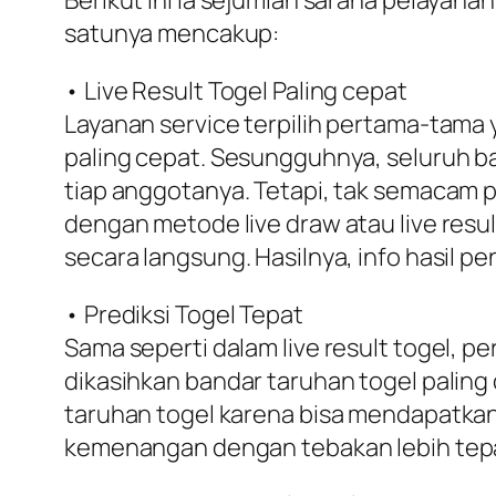
Berikut ini ia sejumlah sarana pelayana
satunya mencakup:
• Live Result Togel Paling cepat
Layanan service terpilih pertama-tama y
paling cepat. Sesungguhnya, seluruh b
tiap anggotanya. Tetapi, tak semacam pa
dengan metode live draw atau live resul
secara langsung. Hasilnya, info hasil p
• Prediksi Togel Tepat
Sama seperti dalam live result togel, p
dikasihkan bandar taruhan togel paling 
taruhan togel karena bisa mendapatkan
kemenangan dengan tebakan lebih tep