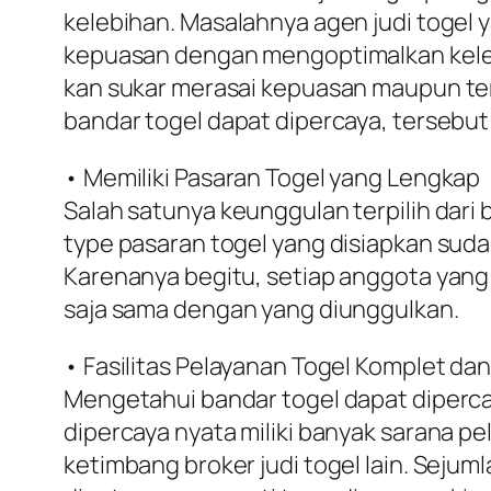
kelebihan. Masalahnya agen judi togel
kepuasan dengan mengoptimalkan kelebi
kan sukar merasai kepuasan maupun ter
bandar togel dapat dipercaya, tersebut
• Memiliki Pasaran Togel yang Lengkap
Salah satunya keunggulan terpilih dari 
type pasaran togel yang disiapkan su
Karenanya begitu, setiap anggota yang
saja sama dengan yang diunggulkan.
• Fasilitas Pelayanan Togel Komplet da
Mengetahui bandar togel dapat dipercay
dipercaya nyata miliki banyak sarana pe
ketimbang broker judi togel lain. Sejum