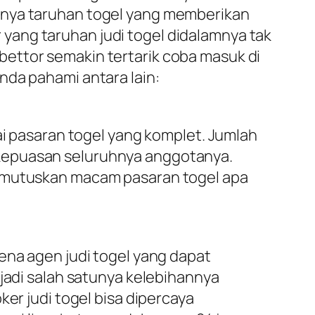
inya taruhan togel yang memberikan
yang taruhan judi togel didalamnya tak
ettor semakin tertarik coba masuk di
nda pahami antara lain:
ai pasaran togel yang komplet. Jumlah
 kepuasan seluruhnya anggotanya.
memutuskan macam pasaran togel apa
ena agen judi togel yang dapat
 jadi salah satunya kelebihannya
er judi togel bisa dipercaya