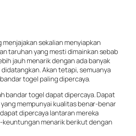
ng menjajakan sekalian menyiapkan
inan taruhan yang mesti dimainkan sebab
lebih jauh menarik dengan ada banyak
 didatangkan. Akan tetapi, semuanya
andar togel paling dipercaya.
ah bandar togel dapat dipercaya. Dapat
aik yang mempunyai kualitas benar-benar
g dapat dipercaya lantaran mereka
an-keuntungan menarik berikut dengan