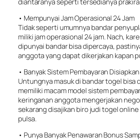
diantaranya seperti tersedianya prakira
• Mempunyai Jam Operasional 24 Jam
Tidak seperti umumnya bandar penyuplai 
miliki jam operasional 24 jam. Nach, ka
dipunyai bandar bisa dipercaya, pastin
anggota yang dapat dikerjakan kapan p
• Banyak Sistem Pembayaran Disiapkan
Untungnya masuk di bandar togel bisa d
memiliki macam model sistem pembayara
keringanan anggota mengerjakan negosi
sekarang disajikan biro judi togel onli
pulsa.
• Punya Banyak Penawaran Bonus Samp