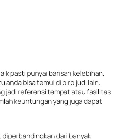
ik pasti punyai barisan kelebihan.
anda bisa temui di biro judi lain.
 jadi referensi tempat atau fasilitas
umlah keuntungan yang juga dapat
at diperbandingkan dari banyak