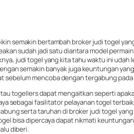
ikin semakin bertambah broker judi togel ya
seakan sudah jadi satu diantara model perma
ya, judi togel yang kita tahu waktu ini udah 
 dengan semakin banyak juga keuntungan yang
at sebelum mencoba dengan tergabung pada b
 atau togellers dapat mengaitkan seperti apak
caya sebagai fasilitator pelayanan togel terb
gabung serta taruhan di broker judi togel yan
togel bisa dipercaya dapat nikmati keuntung
lu diberi.