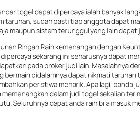
bandar togel dapat dipercaya ialah banyak lan
m taruhan, sudah pasti tiap anggota dapat ma
aja maupun sistem terunggul yang lain dapat j
Agunan Ringan Raih kemenangan dengan Keunt
at dipercaya sekarang ini seharusnya dapat m
dapatkan pada broker judi lain. Masalahnya d
ng bermain didalamnya dapat nikmati taruhan
kan peristiwa menarik. Apa lagi, banda judi
memenangkan dalam judi togel sekalian teri
u. Seluruhnya dapat anda raih bila masuk mela