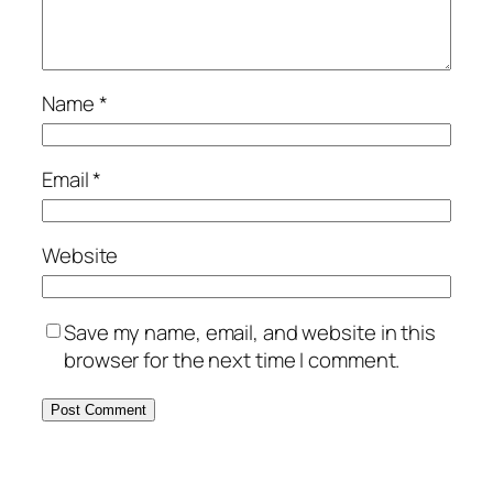
Name
*
Email
*
Website
Save my name, email, and website in this
browser for the next time I comment.