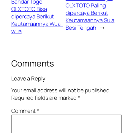
Bandar Togel
OLXTOTO Paling
OLXTOTO Bisa
dipercaya Berikut
dipercaya Berikut
Keutamaannya Sula
Keutamaannya Wua-
Besi Tengah
→
wua
Comments
Leave a Reply
Your email address will not be published.
Required fields are marked
*
Comment
*