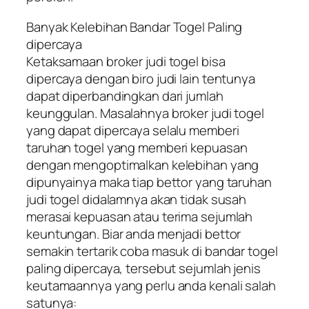
Banyak Kelebihan Bandar Togel Paling
dipercaya
Ketaksamaan broker judi togel bisa
dipercaya dengan biro judi lain tentunya
dapat diperbandingkan dari jumlah
keunggulan. Masalahnya broker judi togel
yang dapat dipercaya selalu memberi
taruhan togel yang memberi kepuasan
dengan mengoptimalkan kelebihan yang
dipunyainya maka tiap bettor yang taruhan
judi togel didalamnya akan tidak susah
merasai kepuasan atau terima sejumlah
keuntungan. Biar anda menjadi bettor
semakin tertarik coba masuk di bandar togel
paling dipercaya, tersebut sejumlah jenis
keutamaannya yang perlu anda kenali salah
satunya: