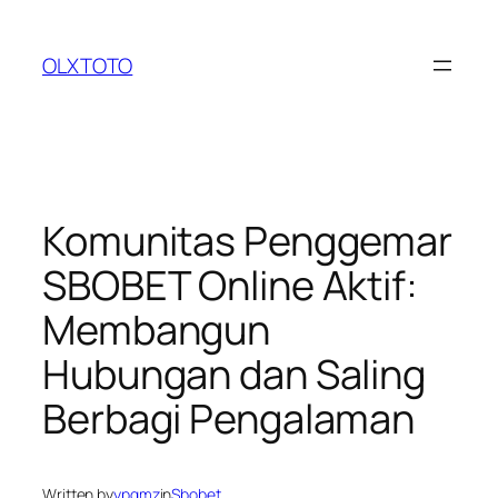
Skip
to
OLXTOTO
content
Komunitas Penggemar
SBOBET Online Aktif:
Membangun
Hubungan dan Saling
Berbagi Pengalaman
Written by
ypgmz
in
Sbobet