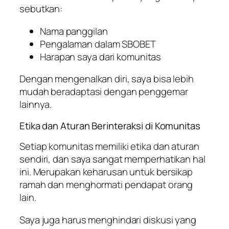
sebutkan:
Nama panggilan
Pengalaman dalam SBOBET
Harapan saya dari komunitas
Dengan mengenalkan diri, saya bisa lebih
mudah beradaptasi dengan penggemar
lainnya.
Etika dan Aturan Berinteraksi di Komunitas
Setiap komunitas memiliki etika dan aturan
sendiri, dan saya sangat memperhatikan hal
ini. Merupakan keharusan untuk bersikap
ramah dan menghormati pendapat orang
lain.
Saya juga harus menghindari diskusi yang