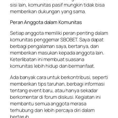
sisi lain, komunitas pasif mungkin tidak bisa
memberikan dukungan yang sama.
Peran Anggota dalam Komunitas
Setiap anggota memiliki peran penting dalam
komunitas penggemar SBOBET. Saya dapat
berbagi pengalaman saya, bertanya, dan
memberikan masukan kepada anggota lain.
Keterlibatan ini membuat suasana
komunitas lebih hidup dan bermanfaat.
Ada banyak cara untuk berkontribusi, seperti
memberikan tips taruhan, berbagi informasi
tentang event baru, atau hanya sekadar
berkomentar di forum diskusi. Kegiatan ini
membantu semua anggota merasa
terhubung dan lebih percaya diri dalam
bertaruh.