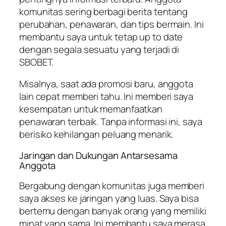
komunitas sering berbagi berita tentang
perubahan, penawaran, dan tips bermain. Ini
membantu saya untuk tetap up to date
dengan segala sesuatu yang terjadi di
SBOBET.
Misalnya, saat ada promosi baru, anggota
lain cepat memberi tahu. Ini memberi saya
kesempatan untuk memanfaatkan
penawaran terbaik. Tanpa informasi ini, saya
berisiko kehilangan peluang menarik.
Jaringan dan Dukungan Antarsesama
Anggota
Bergabung dengan komunitas juga memberi
saya akses ke jaringan yang luas. Saya bisa
bertemu dengan banyak orang yang memiliki
minat yang sama. Ini membantu saya merasa