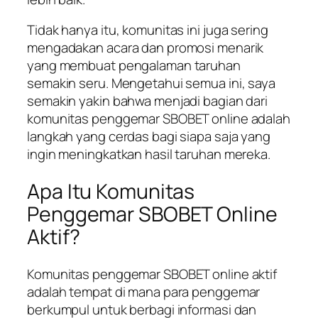
Tidak hanya itu, komunitas ini juga sering
mengadakan acara dan promosi menarik
yang membuat pengalaman taruhan
semakin seru. Mengetahui semua ini, saya
semakin yakin bahwa menjadi bagian dari
komunitas penggemar SBOBET online adalah
langkah yang cerdas bagi siapa saja yang
ingin meningkatkan hasil taruhan mereka.
Apa Itu Komunitas
Penggemar SBOBET Online
Aktif?
Komunitas penggemar SBOBET online aktif
adalah tempat di mana para penggemar
berkumpul untuk berbagi informasi dan