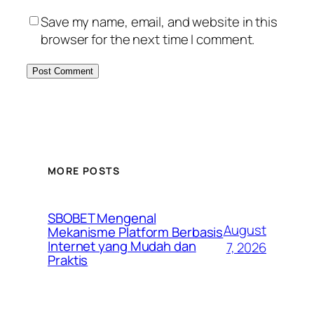
Save my name, email, and website in this
browser for the next time I comment.
MORE POSTS
SBOBET Mengenal
August
Mekanisme Platform Berbasis
Internet yang Mudah dan
7, 2026
Praktis