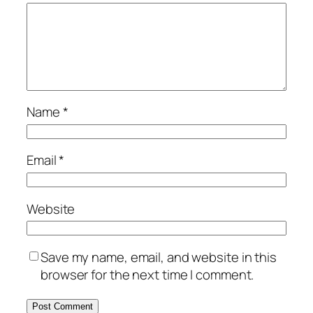
Name
*
Email
*
Website
Save my name, email, and website in this
browser for the next time I comment.