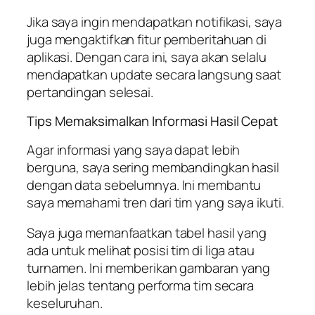
Jika saya ingin mendapatkan notifikasi, saya
juga mengaktifkan fitur pemberitahuan di
aplikasi. Dengan cara ini, saya akan selalu
mendapatkan update secara langsung saat
pertandingan selesai.
Tips Memaksimalkan Informasi Hasil Cepat
Agar informasi yang saya dapat lebih
berguna, saya sering membandingkan hasil
dengan data sebelumnya. Ini membantu
saya memahami tren dari tim yang saya ikuti.
Saya juga memanfaatkan tabel hasil yang
ada untuk melihat posisi tim di liga atau
turnamen. Ini memberikan gambaran yang
lebih jelas tentang performa tim secara
keseluruhan.