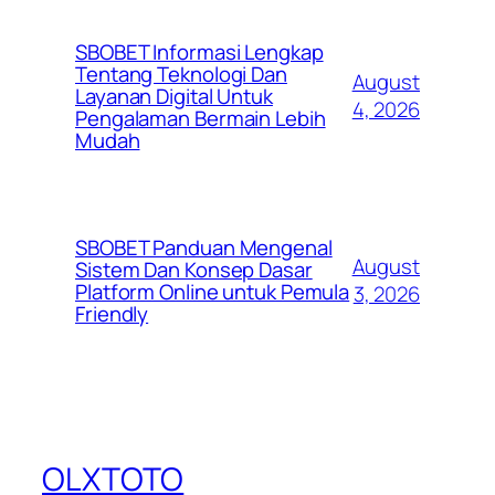
SBOBET Informasi Lengkap
Tentang Teknologi Dan
August
Layanan Digital Untuk
4, 2026
Pengalaman Bermain Lebih
Mudah
SBOBET Panduan Mengenal
August
Sistem Dan Konsep Dasar
Platform Online untuk Pemula
3, 2026
Friendly
OLXTOTO