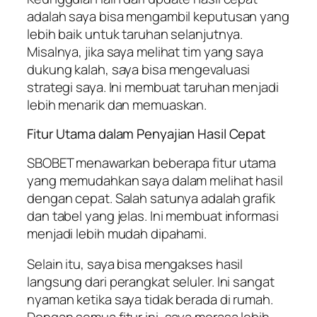
adalah saya bisa mengambil keputusan yang
lebih baik untuk taruhan selanjutnya.
Misalnya, jika saya melihat tim yang saya
dukung kalah, saya bisa mengevaluasi
strategi saya. Ini membuat taruhan menjadi
lebih menarik dan memuaskan.
Fitur Utama dalam Penyajian Hasil Cepat
SBOBET menawarkan beberapa fitur utama
yang memudahkan saya dalam melihat hasil
dengan cepat. Salah satunya adalah grafik
dan tabel yang jelas. Ini membuat informasi
menjadi lebih mudah dipahami.
Selain itu, saya bisa mengakses hasil
langsung dari perangkat seluler. Ini sangat
nyaman ketika saya tidak berada di rumah.