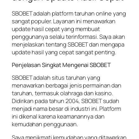
SBOBET adalah platform taruhan online yang
sangat populer. Layanan ini menawarkan
update hasil cepat yang membuat
penggunanya selalu terinformasi. Saya akan
menjelaskan tentang SBOBET dan mengapa
update hasil yang cepat sangat penting.
Penjelasan Singkat Mengenai SBOBET
SBOBET adalah situs taruhan yang
menawarkan berbagai jenis permainan dan
taruhan, termasuk olahraga dan kasino.
Didirikan pada tahun 2004, SBOBET sudah
menjadi nama besar di industri ini. Platform
ini dikenal karena keamanannya dan
kemudahan penggunaan.
Saya menikmati kemudahan yang ditawarkan