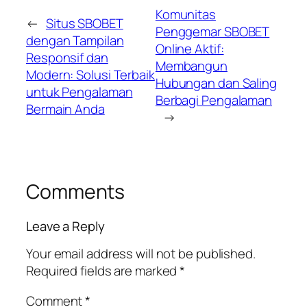
Komunitas
←
Situs SBOBET
Penggemar SBOBET
dengan Tampilan
Online Aktif:
Responsif dan
Membangun
Modern: Solusi Terbaik
Hubungan dan Saling
untuk Pengalaman
Berbagi Pengalaman
Bermain Anda
→
Comments
Leave a Reply
Your email address will not be published.
Required fields are marked
*
Comment
*