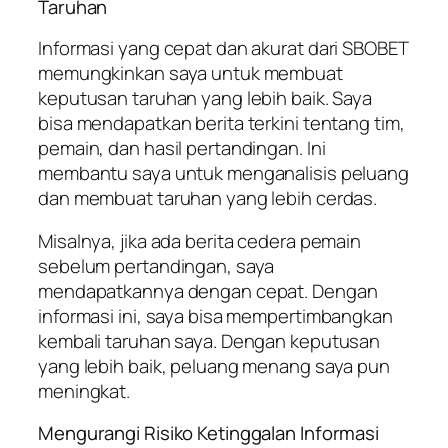
Taruhan
Informasi yang cepat dan akurat dari SBOBET
memungkinkan saya untuk membuat
keputusan taruhan yang lebih baik. Saya
bisa mendapatkan berita terkini tentang tim,
pemain, dan hasil pertandingan. Ini
membantu saya untuk menganalisis peluang
dan membuat taruhan yang lebih cerdas.
Misalnya, jika ada berita cedera pemain
sebelum pertandingan, saya
mendapatkannya dengan cepat. Dengan
informasi ini, saya bisa mempertimbangkan
kembali taruhan saya. Dengan keputusan
yang lebih baik, peluang menang saya pun
meningkat.
Mengurangi Risiko Ketinggalan Informasi