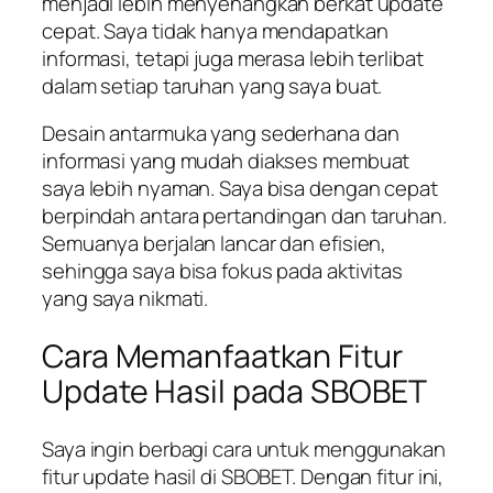
menjadi lebih menyenangkan berkat update
cepat. Saya tidak hanya mendapatkan
informasi, tetapi juga merasa lebih terlibat
dalam setiap taruhan yang saya buat.
Desain antarmuka yang sederhana dan
informasi yang mudah diakses membuat
saya lebih nyaman. Saya bisa dengan cepat
berpindah antara pertandingan dan taruhan.
Semuanya berjalan lancar dan efisien,
sehingga saya bisa fokus pada aktivitas
yang saya nikmati.
Cara Memanfaatkan Fitur
Update Hasil pada SBOBET
Saya ingin berbagi cara untuk menggunakan
fitur update hasil di SBOBET. Dengan fitur ini,