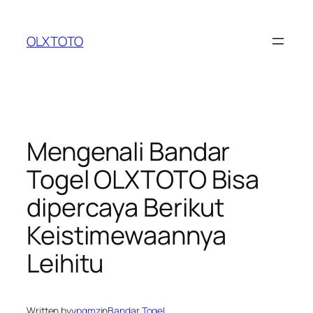
Skip
to
OLXTOTO
content
Mengenali Bandar
Togel OLXTOTO Bisa
dipercaya Berikut
Keistimewaannya
Leihitu
Written by
ypgmz
in
Bandar Togel