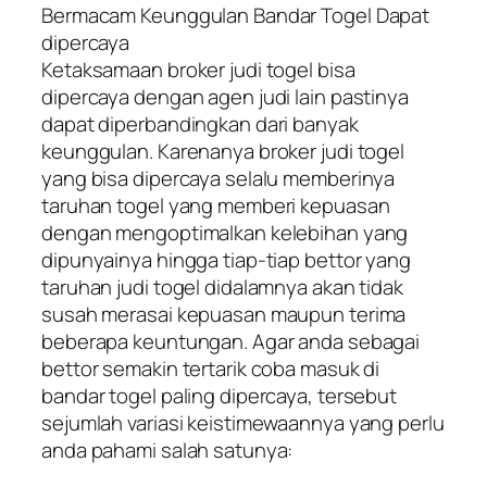
Bermacam Keunggulan Bandar Togel Dapat
dipercaya
Ketaksamaan broker judi togel bisa
dipercaya dengan agen judi lain pastinya
dapat diperbandingkan dari banyak
keunggulan. Karenanya broker judi togel
yang bisa dipercaya selalu memberinya
taruhan togel yang memberi kepuasan
dengan mengoptimalkan kelebihan yang
dipunyainya hingga tiap-tiap bettor yang
taruhan judi togel didalamnya akan tidak
susah merasai kepuasan maupun terima
beberapa keuntungan. Agar anda sebagai
bettor semakin tertarik coba masuk di
bandar togel paling dipercaya, tersebut
sejumlah variasi keistimewaannya yang perlu
anda pahami salah satunya: