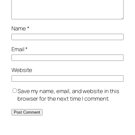
Name
*
Email
*
Website
Save my name, email, and website in this
browser for the next time I comment.