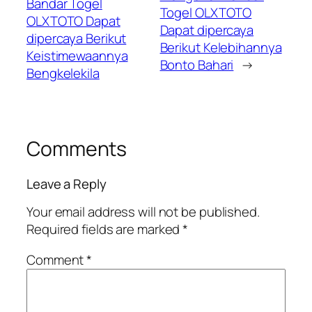
Bandar Togel
Togel OLXTOTO
OLXTOTO Dapat
Dapat dipercaya
dipercaya Berikut
Berikut Kelebihannya
Keistimewaannya
Bonto Bahari
→
Bengkelekila
Comments
Leave a Reply
Your email address will not be published.
Required fields are marked
*
Comment
*