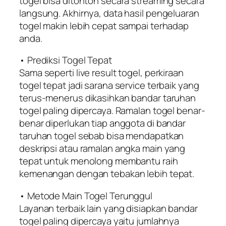
togel bisa ditonton secara streaming secara
langsung. Akhirnya, data hasil pengeluaran
togel makin lebih cepat sampai terhadap
anda.
• Prediksi Togel Tepat
Sama seperti live result togel, perkiraan
togel tepat jadi sarana service terbaik yang
terus-menerus dikasihkan bandar taruhan
togel paling dipercaya. Ramalan togel benar-
benar diperlukan tiap anggota di bandar
taruhan togel sebab bisa mendapatkan
deskripsi atau ramalan angka main yang
tepat untuk menolong membantu raih
kemenangan dengan tebakan lebih tepat.
• Metode Main Togel Terunggul
Layanan terbaik lain yang disiapkan bandar
togel paling dipercaya yaitu jumlahnya