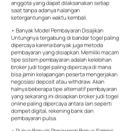
anggota yang dapat dilaksanakan setiap
saat tanpa adanya halangan
ketergantungan waktu kembali.
• Banyak Model Pembayaran Disajikan
Untungnya tergabung di bandar togel paling
dipercaya karena banyak juga metoda
pembayaran yang disiapkan. Memiliki macam
tipe sistem pembayaran adalah kelebihan
broker judi togel paling dipercaya di mana
bisa jamin kelapangan peserta mengerjakan
negosiasi deposit atau withdraw. Akan
halnya beberapa tipe alternatif pembayaran
yang sekarang ini disiapkan broker judi togel
online paling dipercaya antara lain seperti
dompet digital, rekening bank dan
pembayaran pulsa.
• Punya Banyak Penawaran Bonus Sampai