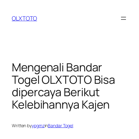
Skip
to
OLXTOTO
content
Mengenali Bandar
Togel OLXTOTO Bisa
dipercaya Berikut
Kelebihannya Kajen
Written by
ypgmz
in
Bandar Togel