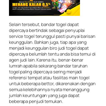
Selain tersebut, bandar togel dapat
dipercaya bertindak sebagai penyuplai
service togel terunggul pasti punyai barisan
keunggulan. Bahkan juga, tiap apa yang
menjadi keunggulan biro judi togel dapat
dipercaya belumlah tentu anda bisa temui di
agen judi lain. Karena itu, benar-benar
lumrah apabila sekarang bandar taruhan
togel paling dipercaya sering menjadi
referensi tempat atau fasilitas main togel
untuk beberapa bettor, dikarenakan dengan
semua kelebihannya nyata menanggung
jumlah keuntungan yang juga dapat
beberapa penjudi temukan.