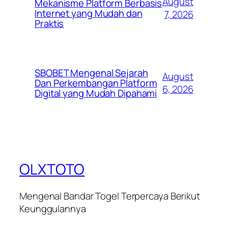
August
Mekanisme Platform Berbasis
Internet yang Mudah dan
7, 2026
Praktis
SBOBET Mengenal Sejarah
August
Dan Perkembangan Platform
6, 2026
Digital yang Mudah Dipahami
OLXTOTO
Mengenal Bandar Togel Terpercaya Berikut
Keunggulannya