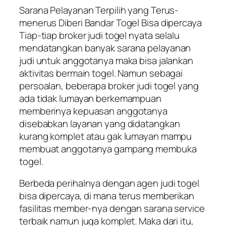
Sarana Pelayanan Terpilih yang Terus-
menerus Diberi Bandar Togel Bisa dipercaya
Tiap-tiap broker judi togel nyata selalu
mendatangkan banyak sarana pelayanan
judi untuk anggotanya maka bisa jalankan
aktivitas bermain togel. Namun sebagai
persoalan, beberapa broker judi togel yang
ada tidak lumayan berkemampuan
memberinya kepuasan anggotanya
disebabkan layanan yang didatangkan
kurang komplet atau gak lumayan mampu
membuat anggotanya gampang membuka
togel.
Berbeda perihalnya dengan agen judi togel
bisa dipercaya, di mana terus memberikan
fasilitas member-nya dengan sarana service
terbaik namun juga komplet. Maka dari itu,