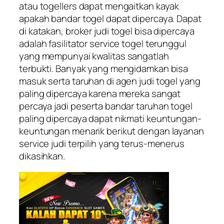
atau togellers dapat mengaitkan kayak
apakah bandar togel dapat dipercaya. Dapat
di katakan, broker judi togel bisa dipercaya
adalah fasilitator service togel terunggul
yang mempunyai kwalitas sangatlah
terbukti. Banyak yang mengidamkan bisa
masuk serta taruhan di agen judi togel yang
paling dipercaya karena mereka sangat
percaya jadi peserta bandar taruhan togel
paling dipercaya dapat nikmati keuntungan-
keuntungan menarik berikut dengan layanan
service judi terpilih yang terus-menerus
dikasihkan.