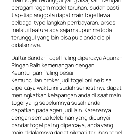
beragam ragam model taruhan, sudah pasti
tiap-tiap anggota dapat main togel lewat
pelbagai type langkah pembayaran, akses
melalui feature apa saja maupun metoda
terunggul yang lain bisa pula anda cicipi
didalamnya.
Daftar Bandar Togel Paling dipercaya Agunan
Ringan Raih kemenangan dengan
Keuntungan Paling besar
Kemunculan broker judi togel online bisa
dipercaya waktu ini sudah semestinya dapat
meningkatkan kelapangan anda di saat main
togel yang sebelumnya susah anda
dapatkan pada agen judi lain. Karenanya
dengan semua kelebihan yang dipunyai
bandar togel paling dipercaya, anda yang
main didalamnya dapat nikmati taruhan togel