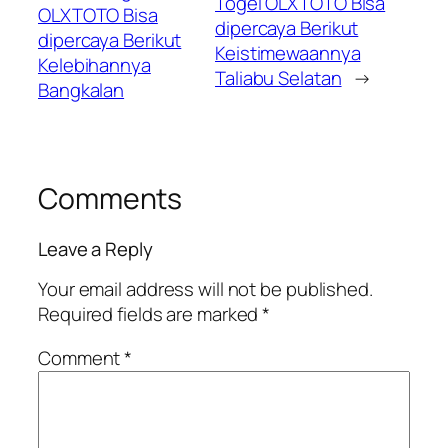
Togel OLXTOTO Bisa
OLXTOTO Bisa
dipercaya Berikut
dipercaya Berikut
Keistimewaannya
Kelebihannya
Taliabu Selatan
→
Bangkalan
Comments
Leave a Reply
Your email address will not be published.
Required fields are marked
*
Comment
*