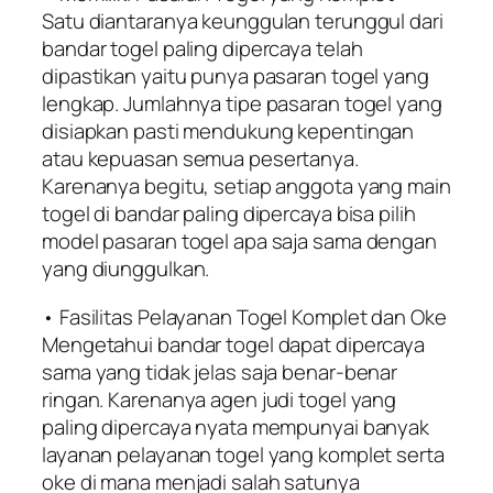
Satu diantaranya keunggulan terunggul dari
bandar togel paling dipercaya telah
dipastikan yaitu punya pasaran togel yang
lengkap. Jumlahnya tipe pasaran togel yang
disiapkan pasti mendukung kepentingan
atau kepuasan semua pesertanya.
Karenanya begitu, setiap anggota yang main
togel di bandar paling dipercaya bisa pilih
model pasaran togel apa saja sama dengan
yang diunggulkan.
• Fasilitas Pelayanan Togel Komplet dan Oke
Mengetahui bandar togel dapat dipercaya
sama yang tidak jelas saja benar-benar
ringan. Karenanya agen judi togel yang
paling dipercaya nyata mempunyai banyak
layanan pelayanan togel yang komplet serta
oke di mana menjadi salah satunya