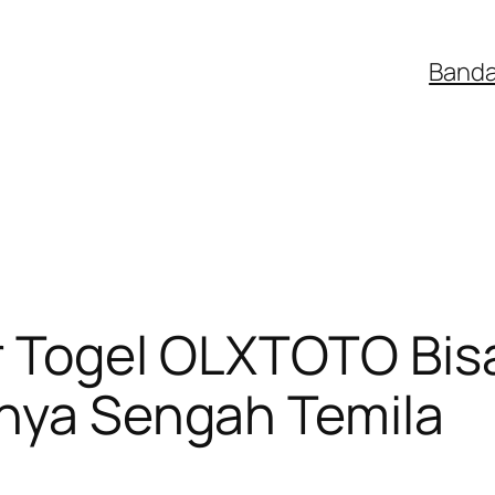
Banda
 Togel OLXTOTO Bis
nnya Sengah Temila