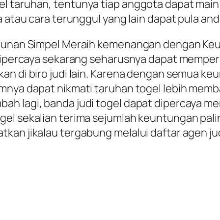
l taruhan, tentunya tiap anggota dapat mai
a atau cara terunggul yang lain dapat pula and
 Agunan Simpel Meraih kemenangan dengan Keu
a dipercaya sekarang seharusnya dapat memper
an di biro judi lain. Karena dengan semua ke
lamnya dapat nikmati taruhan togel lebih me
ah lagi, banda judi togel dapat dipercaya m
gel sekalian terima sejumlah keuntungan pal
kan jikalau tergabung melalui daftar agen jud