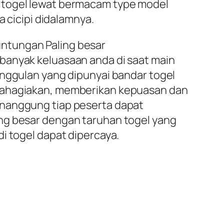
n togel lewat bermacam type model
a cicipi didalamnya.
ntungan Paling besar
banyak keluasaan anda di saat main
unggulan yang dipunyai bandar togel
mbahagiakan, memberikan kepuasan dan
enanggung tiap peserta dapat
ing besar dengan taruhan togel yang
i togel dapat dipercaya.