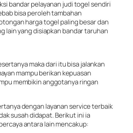
i bandar pelayanan judi togel sendiri
ebab bisa peroleh tambahan
tongan harga togel paling besar dan
 lain yang disiapkan bandar taruhan
sertanya maka dari itu bisa jalankan
 lumayan mampu berikan kepuasan
ampu membikin anggotanya ringan
sertanya dengan layanan service terbaik
k susah didapat. Berikut ini ia
dipercaya antara lain mencakup: