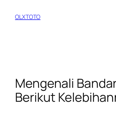
Skip
to
OLXTOTO
content
Mengenali Bandar
Berikut Kelebiha