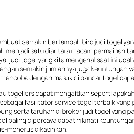
mbuat semakin bertambah biro judi togel yan
dah menjadi satu diantara macam permainan ta
, judi togel yang kita mengenal saat ini uda
 dengan semakin jumlahnya juga keuntungan y
 mencoba dengan masuk di bandar togel dapa
atau togellers dapat mengaitkan seperti apaka
a sebagai fasilitator service togel terbaik yan
g serta taruhan di broker judi togel yang p
ogel paling dipercaya dapat nikmati keuntun
rus-menerus dikasihkan.