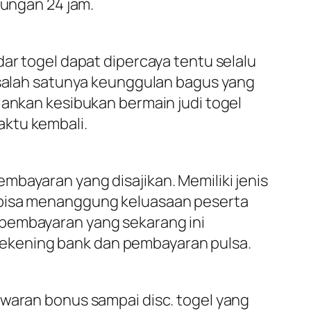
kungan 24 jam.
ar togel dapat dipercaya tentu selalu
i salah satunya keunggulan bagus yang
lankan kesibukan bermain judi togel
aktu kembali.
mbayaran yang disajikan. Memiliki jenis
a bisa menanggung keluasaan peserta
 pembayaran yang sekarang ini
, rekening bank dan pembayaran pulsa.
awaran bonus sampai disc. togel yang