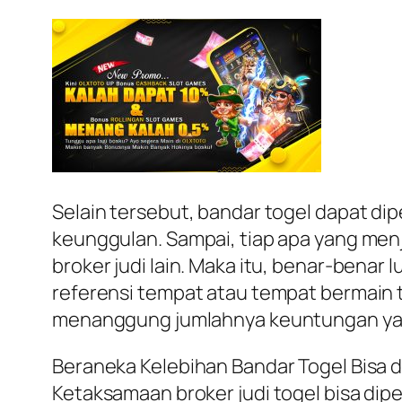
Selain tersebut, bandar togel dapat di
keunggulan. Sampai, tiap apa yang menja
broker judi lain. Maka itu, benar-benar 
referensi tempat atau tempat bermain 
menanggung jumlahnya keuntungan yang
Beraneka Kelebihan Bandar Togel Bisa 
Ketaksamaan broker judi togel bisa dipe