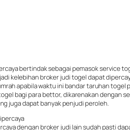
percaya bertindak sebagai pemasok service to
di kelebihan broker judi togel dapat diperca
lumrah apabila waktu ini bandar taruhan togel 
togel bagi para bettor, dikarenakan dengan
 juga dapat banyak penjudi peroleh.
dipercaya
rcaya dengan broker judi lain sudah pasti dap