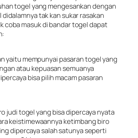
aruhan togel yang mengesankan dengan
l didalamnya tak kan sukar rasakan
k coba masuk di bandar togel dapat
n:
kan yaitu mempunyai pasaran togel yang
tingan atau kepuasan semuanya
dipercaya bisa pilih macam pasaran
ro judi togel yang bisa dipercaya nyata
tara keistimewaannya ketimbang biro
ling dipercaya salah satunya seperti