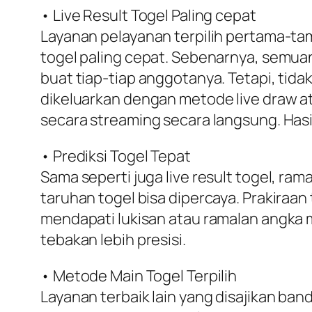
• Live Result Togel Paling cepat
Layanan pelayanan terpilih pertama-tama
togel paling cepat. Sebenarnya, semua
buat tiap-tiap anggotanya. Tetapi, tidak
dikeluarkan dengan metode live draw ata
secara streaming secara langsung. Hasi
• Prediksi Togel Tepat
Sama seperti juga live result togel, ra
taruhan togel bisa dipercaya. Prakiraan
mendapati lukisan atau ramalan angk
tebakan lebih presisi.
• Metode Main Togel Terpilih
Layanan terbaik lain yang disajikan ban