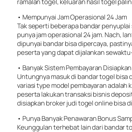
ramalan togel, keluaran hasil togel pal
• Mempunyai Jam Operasional 24 Jam
Tak seperti beberapa bandar penyuplai s
punya jam operasional 24 jam. Nach, la
dipunyai bandar bisa dipercaya, pastiny
peserta yang dapat dijalankan sewaktu
• Banyak Sistem Pembayaran Disiapkan
Untungnya masuk di bandar togel bisa d
variasi type model pembayaran adalah 
peserta lakukan transaksi bisnis dep
disiapkan broker judi togel online bisa
• Punya Banyak Penawaran Bonus Sampa
Keunggulan terhebat lain dari bandar 