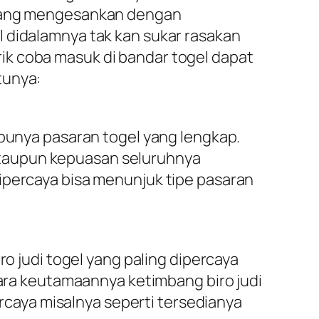
l yang mengesankan dengan
l didalamnya tak kan sukar rasakan
ik coba masuk di bandar togel dapat
tunya:
 punya pasaran togel yang lengkap.
ataupun kepuasan seluruhnya
ipercaya bisa menunjuk tipe pasaran
ro judi togel yang paling dipercaya
tara keutamaannya ketimbang biro judi
ercaya misalnya seperti tersedianya