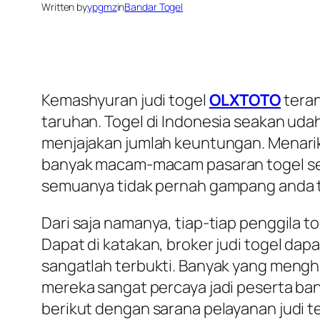
Written by
ypgmz
in
Bandar Togel
Kemashyuran judi togel
OLXTOTO
teran
taruhan. Togel di Indonesia seakan ud
menjajakan jumlah keuntungan. Menarikn
banyak macam-macam pasaran togel sek
semuanya tidak pernah gampang anda 
Dari saja namanya, tiap-tiap penggila 
Dapat di katakan, broker judi togel dap
sangatlah terbukti. Banyak yang menghe
mereka sangat percaya jadi peserta ba
berikut dengan sarana pelayanan judi ter