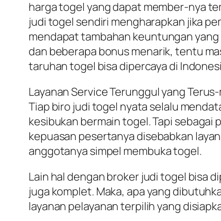
harga togel yang dapat member-nya tem
judi togel sendiri mengharapkan jika p
mendapat tambahan keuntungan yang buk
dan beberapa bonus menarik, tentu ma
taruhan togel bisa dipercaya di Indonesi
Layanan Service Terunggul yang Terus-
Tiap biro judi togel nyata selalu mend
kesibukan bermain togel. Tapi sebagai
kepuasan pesertanya disebabkan laya
anggotanya simpel membuka togel.
Lain hal dengan broker judi togel bisa 
juga komplet. Maka, apa yang dibutuhkan
layanan pelayanan terpilih yang disiapk