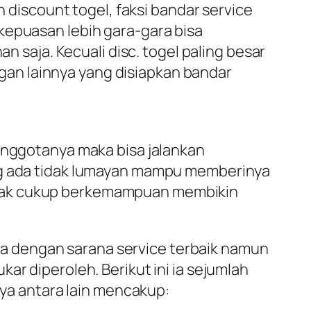
iscount togel, faksi bandar service
kepuasan lebih gara-gara bisa
aja. Kecuali disc. togel paling besar
an lainnya yang disiapkan bandar
 anggotanya maka bisa jalankan
ang ada tidak lumayan mampu memberinya
idak cukup berkemampuan membikin
anya dengan sarana service terbaik namun
ar diperoleh. Berikut ini ia sejumlah
aya antara lain mencakup: