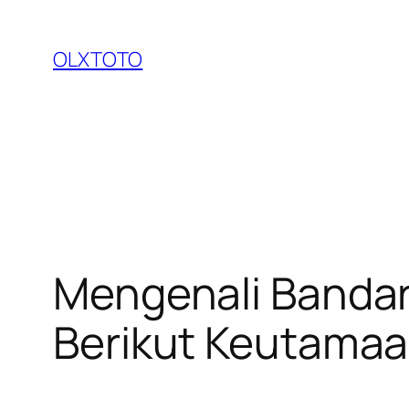
Skip
to
OLXTOTO
content
Mengenali Bandar
Berikut Keutama