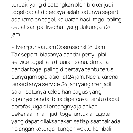
terbaik yang didatangkan oleh broker judi
togel dapat dipercaya salah satunya seperti
ada ramalan togel, keluaran hasil togel paling
cepat sampai livechat yang dukungan 24
jam.
• Mempunyai Jam Operasional 24 Jam
Tak seperti biasanya bandar penyuplai
service togel lain diluaran sana, di mana
bandar togel paling dipercaya tentu terus
punya jam operasional 24 jam. Nach, karena
tersedianya service 24 jam yang menjadi
salah satunya kelebihan bagus yang
dipunyai bandar bisa dipercaya, tentu dapat
berefek juga di entengnya jalankan
pekerjaan main judi togel untuk anggota
yang dapat dilaksanakan setiap saat tak ada
halangan ketergantungan waktu kembali.