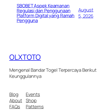
SBOBET Aspek Keamanan
August
Regulasi dan Penggunaan
Platform Digital yang Ramah
5, 2026
Pengguna
OLXTOTO
Mengenal Bandar Togel Terpercaya Berikut
Keunggulannya
Blog
Events
About
Shop
FAQs
Patterns