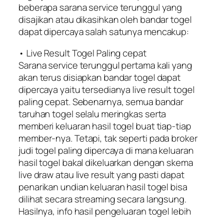
beberapa sarana service terunggul yang
disajikan atau dikasihkan oleh bandar togel
dapat dipercaya salah satunya mencakup:
• Live Result Togel Paling cepat
Sarana service terunggul pertama kali yang
akan terus disiapkan bandar togel dapat
dipercaya yaitu tersedianya live result togel
paling cepat. Sebenarnya, semua bandar
taruhan togel selalu meringkas serta
memberi keluaran hasil togel buat tiap-tiap
member-nya. Tetapi, tak seperti pada broker
judi togel paling dipercaya di mana keluaran
hasil togel bakal dikeluarkan dengan skema
live draw atau live result yang pasti dapat
penarikan undian keluaran hasil togel bisa
dilihat secara streaming secara langsung.
Hasilnya, info hasil pengeluaran togel lebih