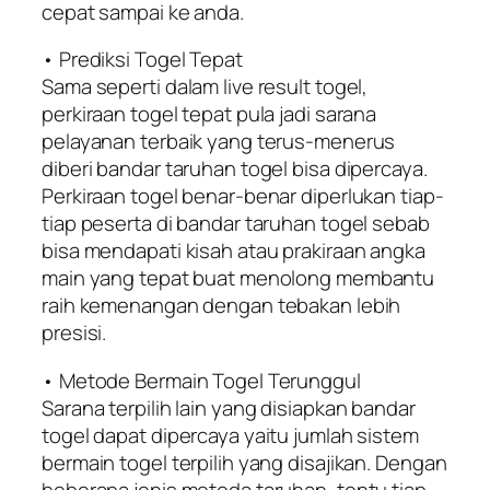
cepat sampai ke anda.
• Prediksi Togel Tepat
Sama seperti dalam live result togel,
perkiraan togel tepat pula jadi sarana
pelayanan terbaik yang terus-menerus
diberi bandar taruhan togel bisa dipercaya.
Perkiraan togel benar-benar diperlukan tiap-
tiap peserta di bandar taruhan togel sebab
bisa mendapati kisah atau prakiraan angka
main yang tepat buat menolong membantu
raih kemenangan dengan tebakan lebih
presisi.
• Metode Bermain Togel Terunggul
Sarana terpilih lain yang disiapkan bandar
togel dapat dipercaya yaitu jumlah sistem
bermain togel terpilih yang disajikan. Dengan
beberapa jenis metoda taruhan, tentu tiap