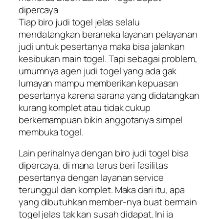
dipercaya
Tiap biro judi togel jelas selalu
mendatangkan beraneka layanan pelayanan
judi untuk pesertanya maka bisa jalankan
kesibukan main togel. Tapi sebagai problem,
umumnya agen judi togel yang ada gak
lumayan mampu memberikan kepuasan
pesertanya karena sarana yang didatangkan
kurang komplet atau tidak cukup
berkemampuan bikin anggotanya simpel
membuka togel.
Lain perihalnya dengan biro judi togel bisa
dipercaya, di mana terus beri fasilitas
pesertanya dengan layanan service
terunggul dan komplet. Maka dari itu, apa
yang dibutuhkan member-nya buat bermain
togel jelas tak kan susah didapat. Ini ia