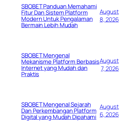
SBOBET Panduan Memahami
August
Fitur Dan Sistem Platform
Modern Untuk Pengalaman
8, 2026
Bermain Lebih Mudah
SBOBET Mengenal
August
Mekanisme Platform Berbasis
Internet yang Mudah dan
7, 2026
Praktis
SBOBET Mengenal Sejarah
August
Dan Perkembangan Platform
6, 2026
Digital yang Mudah Dipahami