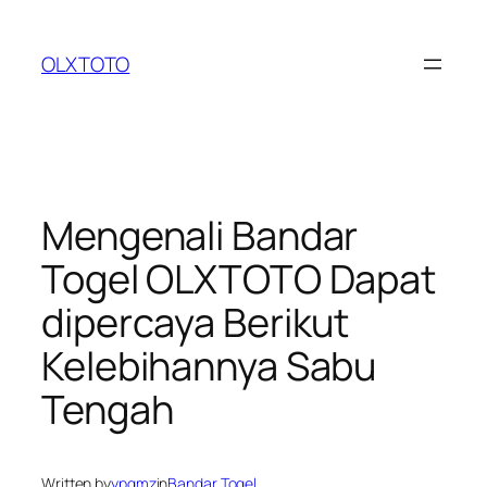
Skip
to
OLXTOTO
content
Mengenali Bandar
Togel OLXTOTO Dapat
dipercaya Berikut
Kelebihannya Sabu
Tengah
Written by
ypgmz
in
Bandar Togel