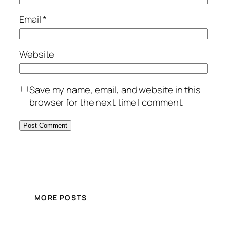
Email
*
Website
Save my name, email, and website in this
browser for the next time I comment.
MORE POSTS