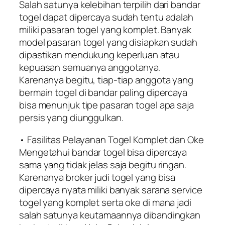
Salah satunya kelebihan terpilih dari bandar
togel dapat dipercaya sudah tentu adalah
miliki pasaran togel yang komplet. Banyak
model pasaran togel yang disiapkan sudah
dipastikan mendukung keperluan atau
kepuasan semuanya anggotanya.
Karenanya begitu, tiap-tiap anggota yang
bermain togel di bandar paling dipercaya
bisa menunjuk tipe pasaran togel apa saja
persis yang diunggulkan.
• Fasilitas Pelayanan Togel Komplet dan Oke
Mengetahui bandar togel bisa dipercaya
sama yang tidak jelas saja begitu ringan.
Karenanya broker judi togel yang bisa
dipercaya nyata miliki banyak sarana service
togel yang komplet serta oke di mana jadi
salah satunya keutamaannya dibandingkan