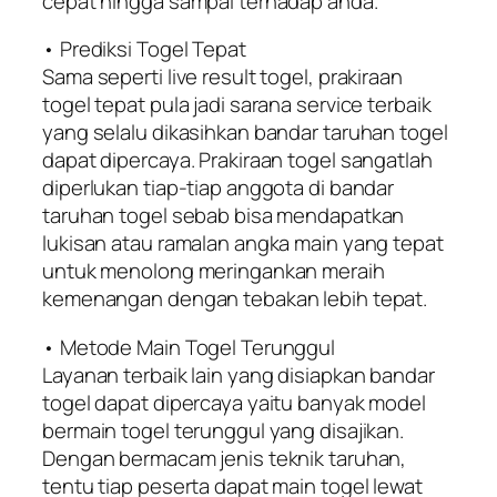
cepat hingga sampai terhadap anda.
• Prediksi Togel Tepat
Sama seperti live result togel, prakiraan
togel tepat pula jadi sarana service terbaik
yang selalu dikasihkan bandar taruhan togel
dapat dipercaya. Prakiraan togel sangatlah
diperlukan tiap-tiap anggota di bandar
taruhan togel sebab bisa mendapatkan
lukisan atau ramalan angka main yang tepat
untuk menolong meringankan meraih
kemenangan dengan tebakan lebih tepat.
• Metode Main Togel Terunggul
Layanan terbaik lain yang disiapkan bandar
togel dapat dipercaya yaitu banyak model
bermain togel terunggul yang disajikan.
Dengan bermacam jenis teknik taruhan,
tentu tiap peserta dapat main togel lewat