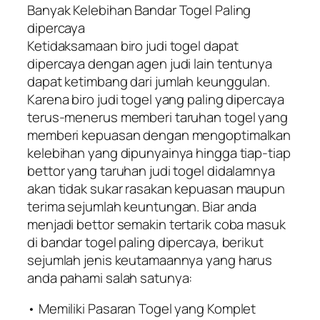
Banyak Kelebihan Bandar Togel Paling
dipercaya
Ketidaksamaan biro judi togel dapat
dipercaya dengan agen judi lain tentunya
dapat ketimbang dari jumlah keunggulan.
Karena biro judi togel yang paling dipercaya
terus-menerus memberi taruhan togel yang
memberi kepuasan dengan mengoptimalkan
kelebihan yang dipunyainya hingga tiap-tiap
bettor yang taruhan judi togel didalamnya
akan tidak sukar rasakan kepuasan maupun
terima sejumlah keuntungan. Biar anda
menjadi bettor semakin tertarik coba masuk
di bandar togel paling dipercaya, berikut
sejumlah jenis keutamaannya yang harus
anda pahami salah satunya:
• Memiliki Pasaran Togel yang Komplet