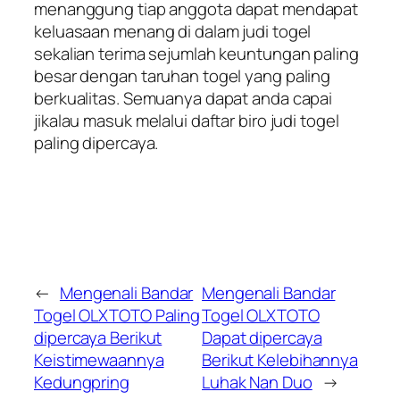
menanggung tiap anggota dapat mendapat
keluasaan menang di dalam judi togel
sekalian terima sejumlah keuntungan paling
besar dengan taruhan togel yang paling
berkualitas. Semuanya dapat anda capai
jikalau masuk melalui daftar biro judi togel
paling dipercaya.
←
Mengenali Bandar
Mengenali Bandar
Togel OLXTOTO Paling
Togel OLXTOTO
dipercaya Berikut
Dapat dipercaya
Keistimewaannya
Berikut Kelebihannya
Kedungpring
Luhak Nan Duo
→