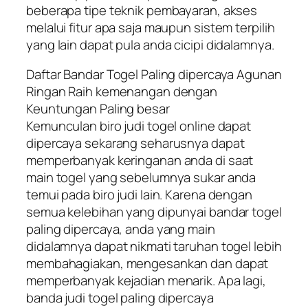
beberapa tipe teknik pembayaran, akses
melalui fitur apa saja maupun sistem terpilih
yang lain dapat pula anda cicipi didalamnya.
Daftar Bandar Togel Paling dipercaya Agunan
Ringan Raih kemenangan dengan
Keuntungan Paling besar
Kemunculan biro judi togel online dapat
dipercaya sekarang seharusnya dapat
memperbanyak keringanan anda di saat
main togel yang sebelumnya sukar anda
temui pada biro judi lain. Karena dengan
semua kelebihan yang dipunyai bandar togel
paling dipercaya, anda yang main
didalamnya dapat nikmati taruhan togel lebih
membahagiakan, mengesankan dan dapat
memperbanyak kejadian menarik. Apa lagi,
banda judi togel paling dipercaya