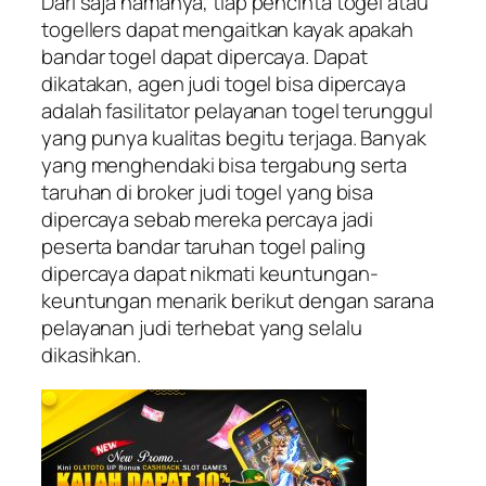
Dari saja namanya, tiap pencinta togel atau
togellers dapat mengaitkan kayak apakah
bandar togel dapat dipercaya. Dapat
dikatakan, agen judi togel bisa dipercaya
adalah fasilitator pelayanan togel terunggul
yang punya kualitas begitu terjaga. Banyak
yang menghendaki bisa tergabung serta
taruhan di broker judi togel yang bisa
dipercaya sebab mereka percaya jadi
peserta bandar taruhan togel paling
dipercaya dapat nikmati keuntungan-
keuntungan menarik berikut dengan sarana
pelayanan judi terhebat yang selalu
dikasihkan.