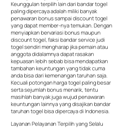
Keunggulan terpilih lain dari bandar togel
paling dipercaya adalah miliki banyak
penawaran bonus sampai discount togel
yang dapat member-nya temukan. Dengan
menyiapkan bervariasi bonus maupun
discount togel, faksi bandar service judi
togel sendiri mengharap jika pemain atau
anggota didalamnya dapat rasakan
kepuasan lebih sebab bisa mendapatkan
tambahan keuntungan yang tidak cuma
anda bisa dari kemenangan taruhan saja.
Kecuali potongan harga togel paling besar
serta sejumlah bonus menarik, tentu
masihlah banyak juga wujud penawaran
keuntungan lainnya yang disajikan bandar
taruhan togel bisa dipercaya di Indonesia.
Layanan Pelayanan Terpilih yang Selalu