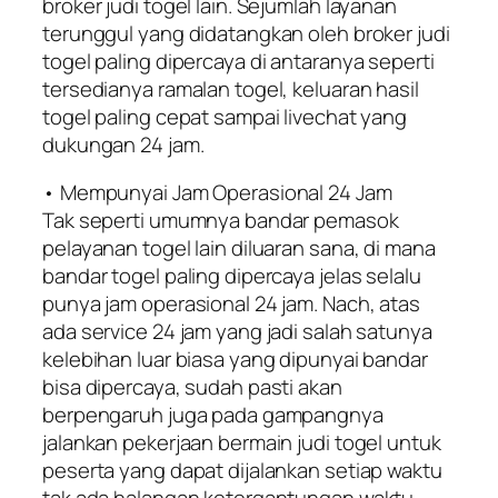
broker judi togel lain. Sejumlah layanan
terunggul yang didatangkan oleh broker judi
togel paling dipercaya di antaranya seperti
tersedianya ramalan togel, keluaran hasil
togel paling cepat sampai livechat yang
dukungan 24 jam.
• Mempunyai Jam Operasional 24 Jam
Tak seperti umumnya bandar pemasok
pelayanan togel lain diluaran sana, di mana
bandar togel paling dipercaya jelas selalu
punya jam operasional 24 jam. Nach, atas
ada service 24 jam yang jadi salah satunya
kelebihan luar biasa yang dipunyai bandar
bisa dipercaya, sudah pasti akan
berpengaruh juga pada gampangnya
jalankan pekerjaan bermain judi togel untuk
peserta yang dapat dijalankan setiap waktu