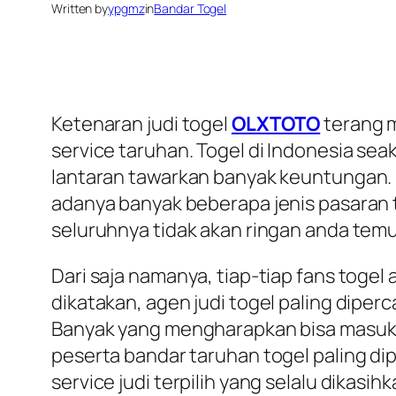
Written by
ypgmz
in
Bandar Togel
Ketenaran judi togel
OLXTOTO
terang m
service taruhan. Togel di Indonesia s
lantaran tawarkan banyak keuntungan. 
adanya banyak beberapa jenis pasaran 
seluruhnya tidak akan ringan anda tem
Dari saja namanya, tiap-tiap fans togel
dikatakan, agen judi togel paling diperca
Banyak yang mengharapkan bisa masuk se
peserta bandar taruhan togel paling d
service judi terpilih yang selalu dikasihk