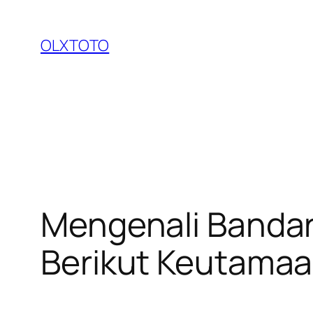
Skip
to
OLXTOTO
content
Mengenali Bandar
Berikut Keutama