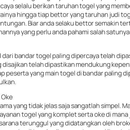
ercaya selalu berikan taruhan togel yang me
nya hingga tiap bettor yang taruhan judi tog
ungan. Biar anda selaku bettor semakin tert
bihannya yang perlu anda pahami salah satunya
dari bandar togel paling dipercaya telah dipa
ng disajikan telah dipastikan mendukung kep
p peserta yang main togel di bandar paling d
ulkan.
n Oke
ama yang tidak jelas saja sangatlah simpel. M
elayanan togel yang komplet serta oke di mana
h sarana terunggul yang didatangkan oleh broke