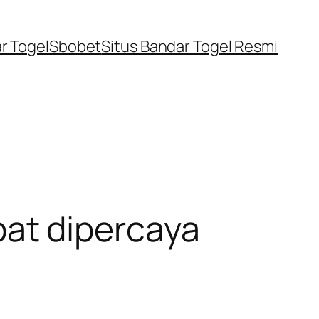
r Togel
Sbobet
Situs Bandar Togel Resmi
at dipercaya