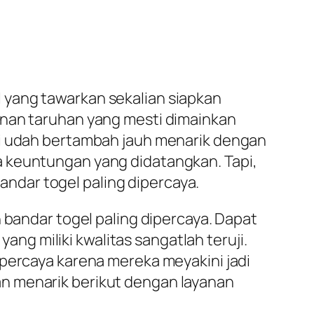
 yang tawarkan sekalian siapkan
inan taruhan yang mesti dimainkan
ni udah bertambah jauh menarik dengan
a keuntungan yang didatangkan. Tapi,
ndar togel paling dipercaya.
 bandar togel paling dipercaya. Dapat
yang miliki kwalitas sangatlah teruji.
ipercaya karena mereka meyakini jadi
n menarik berikut dengan layanan