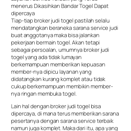
menerus Dikasihkan Bandar Togel Dapat
dipercaya
Tiap-tiap broker judi togel pastilah selalu
mendatangkan beraneka sarana service judi
buat anggotanya maka bisa jalankan
pekerjaan bermain togel. Akan tetapi
sebagai persoalan, umumnya broker judi
togel yang ada tidak lumayan
berkemampuan memberikan kepuasan
member-nya dipicu layanan yang
didatangkan kurang komplet atau tidak
cukup berkemampuan membikin member-
nya ringan membuka togel.
Lain hal dengan broker judi togel bisa
dipercaya, di mana terus memberikan sarana
pesertanya dengan sarana service terbaik
namun juga komplet. Maka dari itu, apa yang