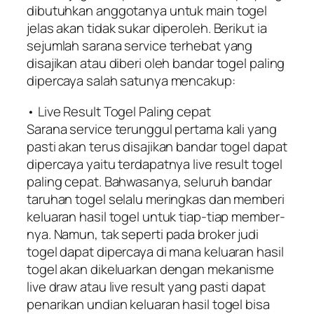
dibutuhkan anggotanya untuk main togel
jelas akan tidak sukar diperoleh. Berikut ia
sejumlah sarana service terhebat yang
disajikan atau diberi oleh bandar togel paling
dipercaya salah satunya mencakup:
• Live Result Togel Paling cepat
Sarana service terunggul pertama kali yang
pasti akan terus disajikan bandar togel dapat
dipercaya yaitu terdapatnya live result togel
paling cepat. Bahwasanya, seluruh bandar
taruhan togel selalu meringkas dan memberi
keluaran hasil togel untuk tiap-tiap member-
nya. Namun, tak seperti pada broker judi
togel dapat dipercaya di mana keluaran hasil
togel akan dikeluarkan dengan mekanisme
live draw atau live result yang pasti dapat
penarikan undian keluaran hasil togel bisa