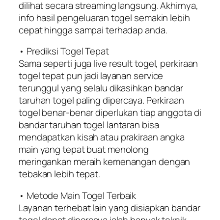
dilihat secara streaming langsung. Akhirnya,
info hasil pengeluaran togel semakin lebih
cepat hingga sampai terhadap anda.
• Prediksi Togel Tepat
Sama seperti juga live result togel, perkiraan
togel tepat pun jadi layanan service
terunggul yang selalu dikasihkan bandar
taruhan togel paling dipercaya. Perkiraan
togel benar-benar diperlukan tiap anggota di
bandar taruhan togel lantaran bisa
mendapatkan kisah atau prakiraan angka
main yang tepat buat menolong
meringankan meraih kemenangan dengan
tebakan lebih tepat.
• Metode Main Togel Terbaik
Layanan terhebat lain yang disiapkan bandar
togel dapat dipercaya ialah banyak teknik