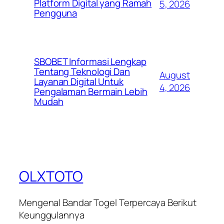
Platform Digital yang Ramah
5, 2026
Pengguna
SBOBET Informasi Lengkap
Tentang Teknologi Dan
August
Layanan Digital Untuk
4, 2026
Pengalaman Bermain Lebih
Mudah
OLXTOTO
Mengenal Bandar Togel Terpercaya Berikut
Keunggulannya