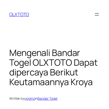
Skip
to
OLXTOTO
content
Mengenali Bandar
Togel OLXTOTO Dapat
dipercaya Berikut
Keutamaannya Kroya
Written by
ypgmz
in
Bandar Togel