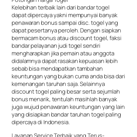
Kelebihan terbaik lain dari bandar togel
dapat dipercaya yakni mempunyai banyak
penawaran bonus sampai disc. togel yang
dapat pesertanya peroleh. Dengan siapkan
bermacam bonus atau discount togel, faksi
bandar pelayanan judi togel sendiri
mengharapkan jika pemain atau anggota
didalamnya dapat rasakan kepuasan lebih
sebab bisa mendapatkan tambahan
keuntungan yang bukan cuma anda bisa dari
kemenangan taruhan saja. Selainnya
discount togel paling besar serta sejumlah
bonus menarik, tentulah masihlah banyak
juga wujud penawaran keuntungan yang lain
yang disiapkan bandar taruhan togel paling
dipercaya di Indonesia.
Layanan Service Terbaik yang Terus-