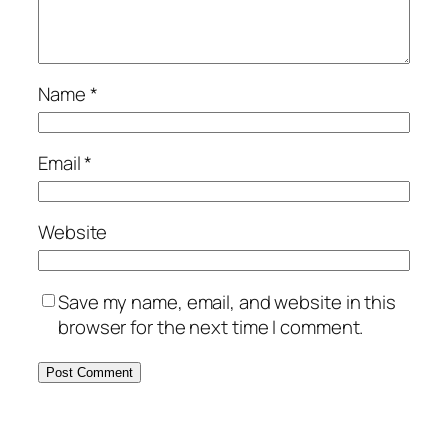
Name
*
Email
*
Website
Save my name, email, and website in this
browser for the next time I comment.