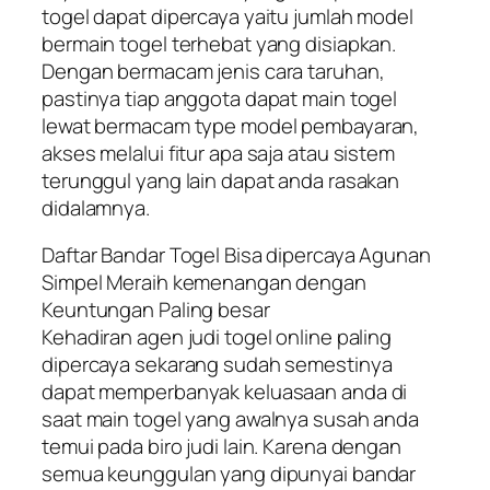
togel dapat dipercaya yaitu jumlah model
bermain togel terhebat yang disiapkan.
Dengan bermacam jenis cara taruhan,
pastinya tiap anggota dapat main togel
lewat bermacam type model pembayaran,
akses melalui fitur apa saja atau sistem
terunggul yang lain dapat anda rasakan
didalamnya.
Daftar Bandar Togel Bisa dipercaya Agunan
Simpel Meraih kemenangan dengan
Keuntungan Paling besar
Kehadiran agen judi togel online paling
dipercaya sekarang sudah semestinya
dapat memperbanyak keluasaan anda di
saat main togel yang awalnya susah anda
temui pada biro judi lain. Karena dengan
semua keunggulan yang dipunyai bandar