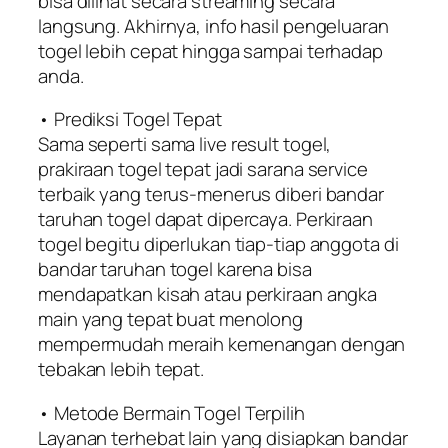
bisa dilihat secara streaming secara
langsung. Akhirnya, info hasil pengeluaran
togel lebih cepat hingga sampai terhadap
anda.
• Prediksi Togel Tepat
Sama seperti sama live result togel,
prakiraan togel tepat jadi sarana service
terbaik yang terus-menerus diberi bandar
taruhan togel dapat dipercaya. Perkiraan
togel begitu diperlukan tiap-tiap anggota di
bandar taruhan togel karena bisa
mendapatkan kisah atau perkiraan angka
main yang tepat buat menolong
mempermudah meraih kemenangan dengan
tebakan lebih tepat.
• Metode Bermain Togel Terpilih
Layanan terhebat lain yang disiapkan bandar