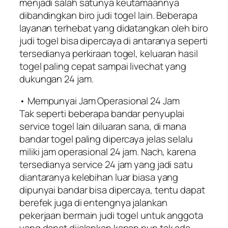
menjadi salah satunya keutamaannya
dibandingkan biro judi togel lain. Beberapa
layanan terhebat yang didatangkan oleh biro
judi togel bisa dipercaya di antaranya seperti
tersedianya perkiraan togel, keluaran hasil
togel paling cepat sampai livechat yang
dukungan 24 jam.
• Mempunyai Jam Operasional 24 Jam
Tak seperti beberapa bandar penyuplai
service togel lain diluaran sana, di mana
bandar togel paling dipercaya jelas selalu
miliki jam operasional 24 jam. Nach, karena
tersedianya service 24 jam yang jadi satu
diantaranya kelebihan luar biasa yang
dipunyai bandar bisa dipercaya, tentu dapat
berefek juga di entengnya jalankan
pekerjaan bermain judi togel untuk anggota