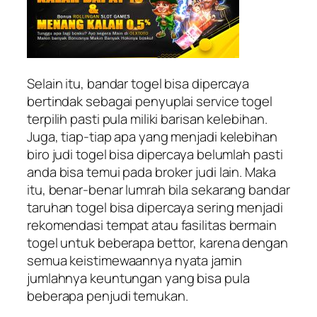
Selain itu, bandar togel bisa dipercaya
bertindak sebagai penyuplai service togel
terpilih pasti pula miliki barisan kelebihan.
Juga, tiap-tiap apa yang menjadi kelebihan
biro judi togel bisa dipercaya belumlah pasti
anda bisa temui pada broker judi lain. Maka
itu, benar-benar lumrah bila sekarang bandar
taruhan togel bisa dipercaya sering menjadi
rekomendasi tempat atau fasilitas bermain
togel untuk beberapa bettor, karena dengan
semua keistimewaannya nyata jamin
jumlahnya keuntungan yang bisa pula
beberapa penjudi temukan.