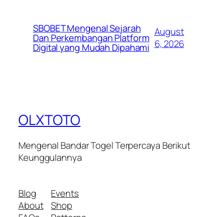
SBOBET Mengenal Sejarah
August
Dan Perkembangan Platform
6, 2026
Digital yang Mudah Dipahami
OLXTOTO
Mengenal Bandar Togel Terpercaya Berikut
Keunggulannya
Blog
Events
About
Shop