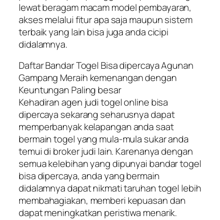
lewat beragam macam model pembayaran,
akses melalui fitur apa saja maupun sistem
terbaik yang lain bisa juga anda cicipi
didalamnya.
Daftar Bandar Togel Bisa dipercaya Agunan
Gampang Meraih kemenangan dengan
Keuntungan Paling besar
Kehadiran agen judi togel online bisa
dipercaya sekarang seharusnya dapat
memperbanyak kelapangan anda saat
bermain togel yang mula-mula sukar anda
temui di broker judi lain. Karenanya dengan
semua kelebihan yang dipunyai bandar togel
bisa dipercaya, anda yang bermain
didalamnya dapat nikmati taruhan togel lebih
membahagiakan, memberi kepuasan dan
dapat meningkatkan peristiwa menarik.