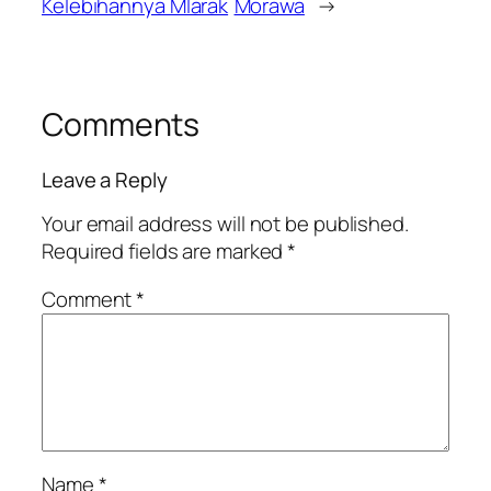
Kelebihannya Mlarak
Morawa
→
Comments
Leave a Reply
Your email address will not be published.
Required fields are marked
*
Comment
*
Name
*