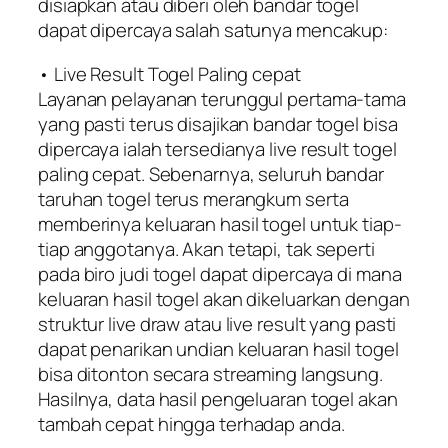
disiapkan atau diberi oleh bandar togel
dapat dipercaya salah satunya mencakup:
• Live Result Togel Paling cepat
Layanan pelayanan terunggul pertama-tama
yang pasti terus disajikan bandar togel bisa
dipercaya ialah tersedianya live result togel
paling cepat. Sebenarnya, seluruh bandar
taruhan togel terus merangkum serta
memberinya keluaran hasil togel untuk tiap-
tiap anggotanya. Akan tetapi, tak seperti
pada biro judi togel dapat dipercaya di mana
keluaran hasil togel akan dikeluarkan dengan
struktur live draw atau live result yang pasti
dapat penarikan undian keluaran hasil togel
bisa ditonton secara streaming langsung.
Hasilnya, data hasil pengeluaran togel akan
tambah cepat hingga terhadap anda.