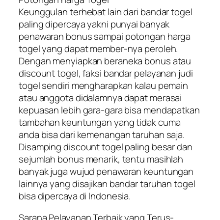
Keunggulan terhebat lain dari bandar togel
paling dipercaya yakni punyai banyak
penawaran bonus sampai potongan harga
togel yang dapat member-nya peroleh.
Dengan menyiapkan beraneka bonus atau
discount togel, faksi bandar pelayanan judi
togel sendiri mengharapkan kalau pemain
atau anggota didalamnya dapat merasai
kepuasan lebih gara-gara bisa mendapatkan
tambahan keuntungan yang tidak cuma
anda bisa dari kemenangan taruhan saja.
Disamping discount togel paling besar dan
sejumlah bonus menarik, tentu masihlah
banyak juga wujud penawaran keuntungan
lainnya yang disajikan bandar taruhan togel
bisa dipercaya di Indonesia.
Sarana Pelayanan Terbaik yang Terus-