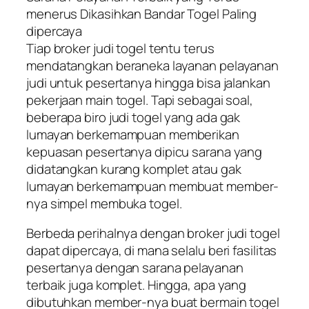
menerus Dikasihkan Bandar Togel Paling
dipercaya
Tiap broker judi togel tentu terus
mendatangkan beraneka layanan pelayanan
judi untuk pesertanya hingga bisa jalankan
pekerjaan main togel. Tapi sebagai soal,
beberapa biro judi togel yang ada gak
lumayan berkemampuan memberikan
kepuasan pesertanya dipicu sarana yang
didatangkan kurang komplet atau gak
lumayan berkemampuan membuat member-
nya simpel membuka togel.
Berbeda perihalnya dengan broker judi togel
dapat dipercaya, di mana selalu beri fasilitas
pesertanya dengan sarana pelayanan
terbaik juga komplet. Hingga, apa yang
dibutuhkan member-nya buat bermain togel