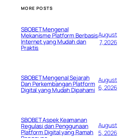
MORE POSTS
SBOBET Mengenal
August
Mekanisme Platform Berbasis
Internet yang Mudah dan
7, 2026
Praktis
SBOBET Mengenal Sejarah
August
Dan Perkembangan Platform
6, 2026
Digital yang Mudah Dipahami
SBOBET Aspek Keamanan
August
Regulasi dan Penggunaan
Platform Digital yang Ramah
5, 2026