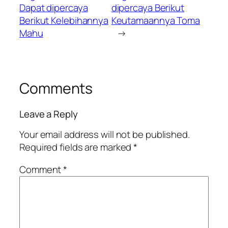
Dapat dipercaya
dipercaya Berikut
Berikut Kelebihannya
Keutamaannya Toma
Mahu
→
Comments
Leave a Reply
Your email address will not be published.
Required fields are marked
*
Comment
*