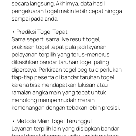
secara langsung. Akhirnya, data hasil
pengeluaran togel makin lebih cepat hingga
sampai pada anda.
• Prediksi Togel Tepat
Sama seperti sama live result togel,
prakiraan togel tepat pula jadi layanan
pelayanan terpilih yang terus-menerus
dikasihkan bandar taruhan togel paling
dipercaya. Perkiraan togel begitu diperlukan
tiap-tiap peserta di bandar taruhan togel
karena bisa mendapatkan lukisan atau
ramalan angka main yang tepat untuk
menolong mempermudah meraih
kemenangan dengan tebakan lebih presisi.
• Metode Main Togel Terunggul
Layanan terpilih lain yang disiapkan bandar
togel dapat dipercaya yaitu jumlah metoda