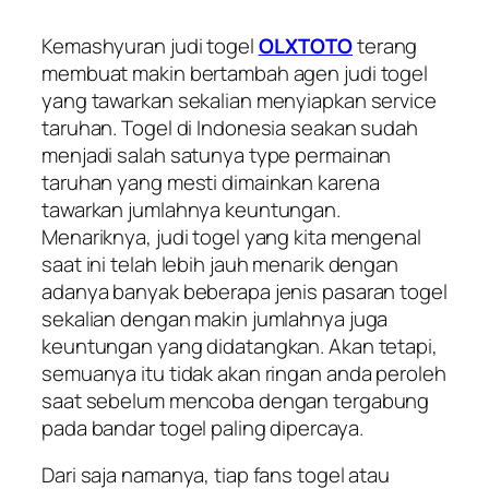
Kemashyuran judi togel
OLXTOTO
terang
membuat makin bertambah agen judi togel
yang tawarkan sekalian menyiapkan service
taruhan. Togel di Indonesia seakan sudah
menjadi salah satunya type permainan
taruhan yang mesti dimainkan karena
tawarkan jumlahnya keuntungan.
Menariknya, judi togel yang kita mengenal
saat ini telah lebih jauh menarik dengan
adanya banyak beberapa jenis pasaran togel
sekalian dengan makin jumlahnya juga
keuntungan yang didatangkan. Akan tetapi,
semuanya itu tidak akan ringan anda peroleh
saat sebelum mencoba dengan tergabung
pada bandar togel paling dipercaya.
Dari saja namanya, tiap fans togel atau