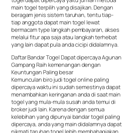
main togel terpilih yang disajikan. Dengan
beragam jenis sistem taruhan, tentu tiap-
tiap anggota dapat main togel lewat
bermacam type langkah pembayaran, akses
melalui fitur apa saja atau langkah terhebat
yang lain dapat pula anda cicipi didalamnya.
Daftar Bandar Togel Dapat dipercaya Agunan
Gampang Raih kemenangan dengan
Keuntungan Paling besar
Kemunculan biro judi togel online paling
dipercaya waktu ini sudah semestinya dapat
menambahkan keringanan anda di saat main
togel yang mula-mula susah anda temui di
broker judi lain. Karena dengan semua
kelebihan yang dipunyai bandar togel paling
dipercaya, anda yang main didalamnya dapat
nikmati taruhan togel lebih membahagiakan,