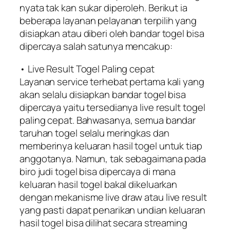
nyata tak kan sukar diperoleh. Berikut ia
beberapa layanan pelayanan terpilih yang
disiapkan atau diberi oleh bandar togel bisa
dipercaya salah satunya mencakup:
• Live Result Togel Paling cepat
Layanan service terhebat pertama kali yang
akan selalu disiapkan bandar togel bisa
dipercaya yaitu tersedianya live result togel
paling cepat. Bahwasanya, semua bandar
taruhan togel selalu meringkas dan
memberinya keluaran hasil togel untuk tiap
anggotanya. Namun, tak sebagaimana pada
biro judi togel bisa dipercaya di mana
keluaran hasil togel bakal dikeluarkan
dengan mekanisme live draw atau live result
yang pasti dapat penarikan undian keluaran
hasil togel bisa dilihat secara streaming