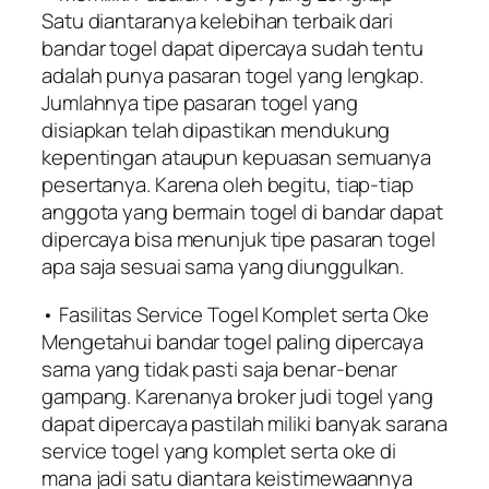
Satu diantaranya kelebihan terbaik dari
bandar togel dapat dipercaya sudah tentu
adalah punya pasaran togel yang lengkap.
Jumlahnya tipe pasaran togel yang
disiapkan telah dipastikan mendukung
kepentingan ataupun kepuasan semuanya
pesertanya. Karena oleh begitu, tiap-tiap
anggota yang bermain togel di bandar dapat
dipercaya bisa menunjuk tipe pasaran togel
apa saja sesuai sama yang diunggulkan.
• Fasilitas Service Togel Komplet serta Oke
Mengetahui bandar togel paling dipercaya
sama yang tidak pasti saja benar-benar
gampang. Karenanya broker judi togel yang
dapat dipercaya pastilah miliki banyak sarana
service togel yang komplet serta oke di
mana jadi satu diantara keistimewaannya