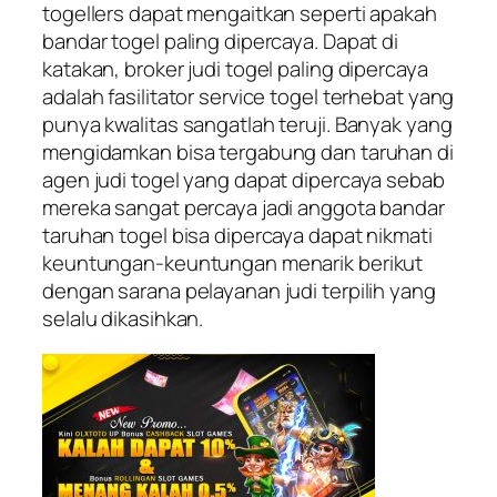
togellers dapat mengaitkan seperti apakah
bandar togel paling dipercaya. Dapat di
katakan, broker judi togel paling dipercaya
adalah fasilitator service togel terhebat yang
punya kwalitas sangatlah teruji. Banyak yang
mengidamkan bisa tergabung dan taruhan di
agen judi togel yang dapat dipercaya sebab
mereka sangat percaya jadi anggota bandar
taruhan togel bisa dipercaya dapat nikmati
keuntungan-keuntungan menarik berikut
dengan sarana pelayanan judi terpilih yang
selalu dikasihkan.